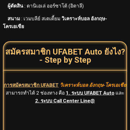
ผู้ตัดสิน
: ดานิเอเล่ ออร์ซาโต้ (อิตาลี)
สนาม
: เวมบลีย์ สเตเดี้ยม
วิเคราะห์บอล อังกฤษ-
โครเอเชีย
สมัครสมาชิก UFABET Auto ยังไง?
- Step by Step
การสมัครสมาชิก UFABET
วิเคราะห์บอล อังกฤษ-โครเอเชีย
สามารถทำได้ 2 ช่องทาง คือ
1
. ระบบ UFABET Auto
และ
2. ระบบ Call Center Line@