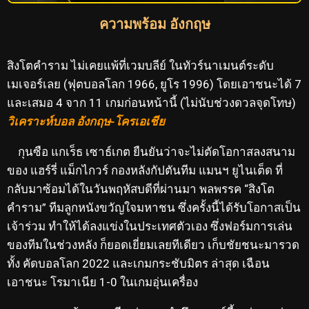
ความพร้อม อังกฤษ
สิงโตคำราม ไม่เคยแพ้ที่เวมบลีย์ ในทัวร์นาเมนต์ระดับ
เมเจอร์เลย (ฟุตบอลโลก 1966, ยูโร 1996) โดยเอาชนะได้ 7
และเสมอ 4 จาก 11 เกมก่อนหน้านี้ (ไม่นับช่วงดวลจุดโทษ)
วิเคราะห์บอล อังกฤษ-โครเอเชีย
กุนซือ แกเร็ธ เซาธ์เกต ยืนยันว่าจะไม่ตัดโอกาสลงสนาม
ของ แฮร์รี่ แม็กไกวร์ กองหลังกัปตันทีม แมนฯ ยูไนเต็ด ที่
กลับมาซ้อมได้ในวันพฤหัสบดีที่ผ่านมา พลพรรค “สิงโต
คำราม” ทีมลูกหนังขวัญใจมหาชน ซึ่งครั้งนี้ได้รับโอกาสเป็น
เจ้าร่วม ทำให้ได้ลงแข่งในประเทศตัวเอง ซึ่งฟอร์มการเล่น
ของทีมในช่วงหลัง ก็ยอดเยี่ยมเลยทีเดียว เก็บชัยชนะมารวด
ทั้ง คัดบอลโลก 2022 และเกมกระชับมิตร ล่าสุด เฉือน
เอาชนะ โรมาเนีย 1-0 ในเกมอุ่นเครื่อง