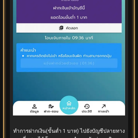
ทำการฝากเงิน(ขั้นต่ำ 1 บาท) ไปยังบัญชีปลายทาง