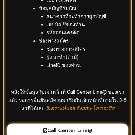
ข้อมูลบัญชีรับเงิน
ธนาคารที่จะทำการผูกบัญชี
เลขบัญชีของท่าน
รหัสถอนเครดิต
ช่องทางสมัคร
ช่องทางการสมัคร
ผู้แนะนำ(ถ้ามี)
LineID ของท่าน
หลังให้ข้อมูลกับเจ้าหน้าที่ Call Center Line@ ของเรา
แล้ว รอการยืนยันสมัครสมาชิกกับเจ้าหน้าที่ภายใน 3-5
นาทีได้เลย
วิเคราะห์บอล อังกฤษ-โครเอเชีย
Call Center Line@