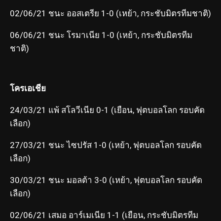
02/06/21 ชนะ ออสเตรีย 1-0 (เหย้า, กระชับมิตรทีมชาติ)
06/06/21 ชนะ โรมาเนีย 1-0 (เหย้า, กระชับมิตรทีม
ชาติ)
โครเอเชีย
24/03/21 แพ้ สโลวีเนีย 0-1 (เยือน, ฟุตบอลโลก รอบคัด
เลือก)
27/03/21 ชนะ ไซปรัส 1-0 (เหย้า, ฟุตบอลโลก รอบคัด
เลือก)
30/03/21 ชนะ มอลต้า 3-0 (เหย้า, ฟุตบอลโลก รอบคัด
เลือก)
02/06/21 เสมอ อาร์เมเนีย 1-1 (เยือน, กระชับมิตรทีม