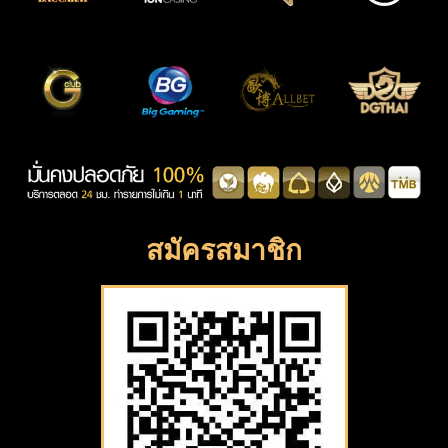
สมัครสมาชิก