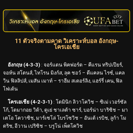
11 ตัวจริงตามคาด วิเคราะห์บอล อังกฤษ-
โครเอเชีย
อังกฤษ (4-3-3)
: จอร์แดน พิคฟอร์ด – คีแรน ทริปเปียร์,
จอห์น สโตนส์, ไทโรน มิงก์ส, ลุค ชอว์ – ดีแคลน ไรซ์, แคล
วิน ฟิลลิปส์, เมสัน เมาท์ – ราฮีม สเตอร์ลิง, แฮร์รี่ เคน, ฟิล
โฟเด้น
โครเอเชีย (4-2-3-1)
: โดมินิก ลิวาโควิช – ซิเม่ เวอร์ซัล
โก้, โดมากอย วิด้า, ดูเย่ ชาเลต้า ซาร์, บอร์น่า บาริซิช – มา
เตโอ โควาซิช, มาร์เซโล่ โบรโซวิช – อันเต้ เรบิช, ลูก้า โม
ดริช, อีวาน เปริซิช – บรูโน่ เพ็ตโควิช