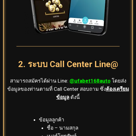
2. ระบบ Call Center Line@
สามารถสมัครได้ผ่าน Line:
@ufabet168auto
โดยส่ง
ข้อมูลของท่านตามที่ Call Center สอบถาม ซึ่ง
ต้องเตรียม
ข้อมูล
ดังนี้
ข้อมูลลูกค้า
ชื่อ – นามสกุล
เบอร์โทรศัพท์