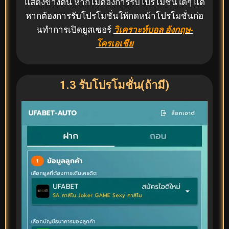
แสดงข้างต้น หากไม่ต้องการรับโปรโมชั่นใดๆ แต่
หากต้องการรับโปรโมชั่นให้กดหน้าโปรโมชั่นก่อ
นทำการเปิดยูสเซอร์
วิเคราะห์บอล อังกฤษ-
โครเอเชีย
1.3 รับโปรโมชั่น(ถ้ามี)