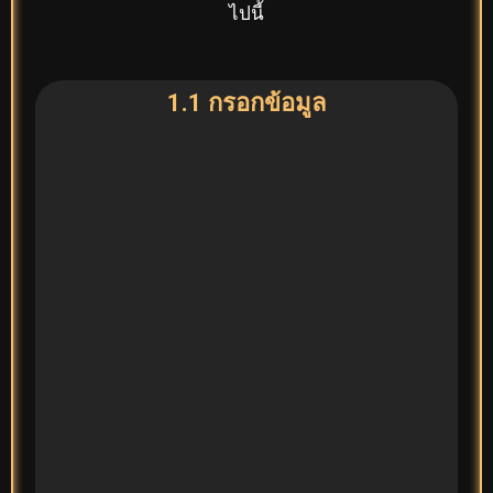
ไปนี้
1.1 กรอกข้อมูล