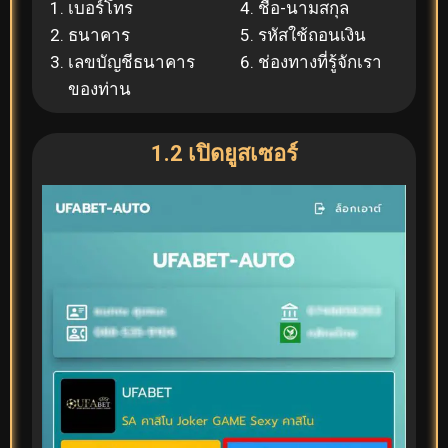
เบอร์โทร
ชื่อ-นามสกุล
ธนาคาร
รหัสใช้ถอนเงิน
เลขบัญชีธนาคาร
ช่องทางที่รู้จักเรา
ของท่าน
1.2 เปิดยูสเซอร์