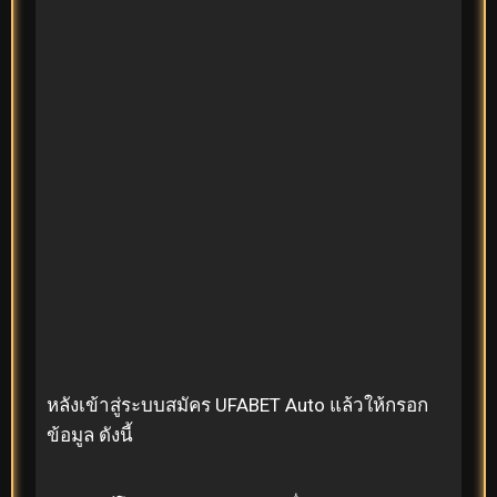
หลังเข้าสู่ระบบสมัคร UFABET Auto แล้วให้กรอก
ข้อมูล ดังนี้