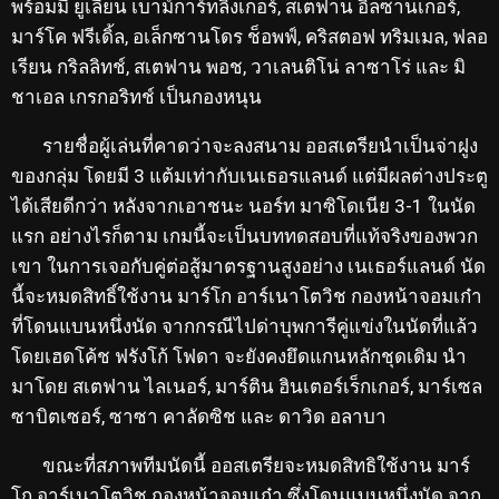
พร้อมมี ยูเลียน เบาม์การ์ทลิงเกอร์, สเตฟาน อิลซานเกอร์,
มาร์โค ฟรีเดิ้ล, อเล็กซานโดร ช็อพฟ์, คริสตอฟ ทริมเมล, ฟลอ
เรียน กริลลิทช์, สเตฟาน พอช, วาเลนติโน่ ลาซาโร่ และ มิ
ชาเอล เกรกอริทช์ เป็นกองหนุน
รายชื่อผู้เล่นที่คาดว่าจะลงสนาม ออสเตรียนำเป็นจ่าฝูง
ของกลุ่ม โดยมี 3 แต้มเท่ากับเนเธอรแลนด์ แต่มีผลต่างประตู
ได้เสียดีกว่า หลังจากเอาชนะ นอร์ท มาซิโดเนีย 3-1 ในนัด
แรก อย่างไรก็ตาม เกมนี้จะเป็นบททดสอบที่แท้จริงของพวก
เขา ในการเจอกับคู่ต่อสู้มาตรฐานสูงอย่าง เนเธอร์แลนด์ นัด
นี้จะหมดสิทธิ์ใช้งาน มาร์โก อาร์เนาโตวิช กองหน้าจอมเก๋า
ที่โดนแบนหนึ่งนัด จากกรณีไปด่าบุพการีคู่แข่งในนัดที่แล้ว
โดยเฮดโค้ช ฟรังโก้ โฟดา จะยังคงยึดแกนหลักชุดเดิม นำ
มาโดย สเตฟาน ไลเนอร์, มาร์ติน ฮินเตอร์เร็กเกอร์, มาร์เซล
ซาบิตเซอร์, ซาซา คาลัดซิช และ ดาวิด อลาบา
ขณะที่สภาพทีมนัดนี้ ออสเตรียจะหมดสิทธิใช้งาน มาร์
โก อาร์เนาโตวิช กองหน้าจอมเก๋า ซึ่งโดนแบนหนึ่งนัด จาก