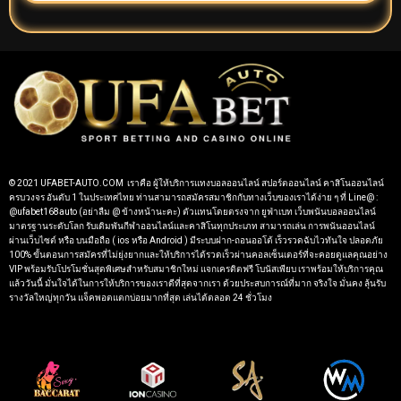
© 2021 UFABET-AUTO.COM เราคือ ผู้ให้บริการแทงบอลออนไลน์ สปอร์ตออนไลน์ คาสิโนออนไลน์
ครบวงจร อันดับ 1 ในประเทศไทย ท่านสามารถสมัครสมาชิกกับทางเว็บของเราได้ง่าย ๆ ที่ Line@ :
@ufabet168auto (อย่าลืม @ ข้างหน้านะคะ) ตัวแทนโดยตรงจาก ยูฟ่าเบท เว็บพนันบอลออนไลน์
มาตรฐานระดับโลก รับเดิมพันกีฬาออนไลน์และคาสิโนทุกประเภท สามารถเล่น การพนันออนไลน์
ผ่านเว็บไซต์ หรือ บนมือถือ ( ios หรือ Android ) มีระบบฝาก-ถอนออโต้ เร็วรวดฉับไวทันใจ ปลอดภัย
100% ขั้นตอนการสมัครที่ไม่ยุ่งยากและให้บริการได้รวดเร็วผ่านคอลเซ็นเตอร์ที่จะคอยดูแลคุณอย่าง
VIP พร้อมรับโปรโมชั่นสุดพิเศษสำหรับสมาชิกใหม่ แจกเครดิตฟรี โบนัสเพียบ เราพร้อมให้บริการคุณ
แล้ววันนี้ มั่นใจได้ในการให้บริการของเราดีที่สุดจากเรา ด้วยประสบการณ์ที่มาก จริงใจ มั่นคง ลุ้นรับ
รางวัลใหญ่ทุกวัน แจ็คพอตแตกบ่อยมากที่สุด เล่นได้ตลอด 24 ชั่วโมง