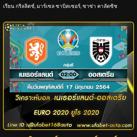
เรียน กริลลิตช์, มาร์เซล ซาบิตเซอร์, ซาซ่า คาลัดซิช