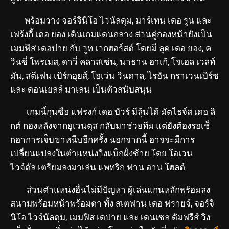
พร้อมวาง จอร์จินิโอ ไวนัลดุม, มาร์เทน เดอ รูน และ
เฟร้งกี้ เดอ ยอง เดินเกมแดนกลาง ส่วนคู่กองหน้ายังเป็น
เมมฟิส เดอปาย กับ วูท เวกฮอร์สต์ โดยมี ลุค เดอ ยอง, ค
วินซี่ โพรเมส, ดาวี่ คลาสเซ่น, นาธาน อาเก้, โจเอล เวลท์
มัน, สตีเฟน เบิร์กฮุยส์, โอเว่น วินดาล, ไรอัน กราเวนเบิร์ช
และ ดอนเยลล์ มาเลน เป็นตัวสนับสนุน
เกมนี้กุนซือ แฟรงก์ เดอ บัวร์ มีลุ้นได้ มัตไธจ์ส เดอ ลิ
กต์ กองหลังจากยูเวนตุส กลับมาช่วยทีม แต่ยังต้องรอเช็
กอาการเจ็บขาหนีบอีกครั้ง นอกจากนี้ อาจจะมีการ
เปลี่ยนแปลงในตำแหน่งวิงแบ็กฝั่งซ้าย โดย โอเวน
ไวจ์ดัล เตรียมลงมาเล่น แพทริก ฟาน อาน โฮลต์
ส่วนตำแหน่งอื่นไม่มีปัญหา ผู้เล่นแกนหลักพร้อมลง
สนามพร้อมหน้าพร้อมตา ทั้ง สเตฟาน เดอ ฟรายจ์, จอร์จิ
นิโอ ไวจ์นัลดุม, เมมฟิส เดปาย และ เดนเซล ดัมฟรีส์ วิง