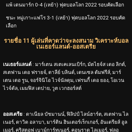
แพ้ เดนมาร์ก 0-4 (เหย้า) ฟุตบอลโลก 2022 รอบคัดเลือก
ชนะ หมู่เกาะแฟโร 3-1 (เหย้า) ฟุตบอลโลก 2022 รอบคัด
เลือก
รายชื่อ 11 ผู้เล่นที่คาดว่าจะลงสนาม วิเคราะห์บอล
เนเธอร์แลนด์-ออสเตรีย
เนเธอร์แลนด์
: มาร์เตน สเตเคเลนเบิร์ก, มัตไธจ์ส เดอ ลิกต์,
สเตฟาน เดอ ฟรายจ์, ดาลีย์ บลินด์, เดนเซล ดัมฟรีส์, มาร์
เตน เดอ รูน, จอร์จินิโอ ไวจ์นัลดุม, เฟรนกี้ เดอ ยอง, โอเวน
ไวจ์ดัล, เมมฟิส เดปาย, วูต เวกฮอร์สต์
ออสเตรีย
: ดาเนียล บัชมานน์, ฟิลิปป์ ไลน์ฮาร์ต, สเตฟาน ไล
เนอร์, ดาวิด อลาบา, มาร์ติน ฮินเตอร์เร็กเกอร์, อันเดรียส์ อูล
เมอร์, คริสตอฟ เบาม์การ์ทเนอร์, คอนราด ไลเมอร์, ฟลอ