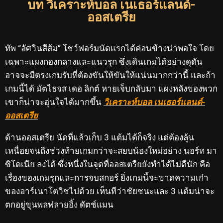
บท วิเคราะห์บอล เนเธอร์แลนด์-
ออสเตรีย
ทัพ “อัศวินสีส้ม” โชว์ฟอร์มนัดแรกได้ค่อนข้างน่าพอใจ โดย
เฉพาะแผงกองกลางและแนวรุก ซึ่งเดินเกมได้อย่างดุดัน
อาจจะมีตรงเกมรับที่ต้องขันให้ขันให้แน่นมากกว่านี้ และถ้า
เกมนี้ได้ มัตไธจส เดอ ลิกต์ หายเจ็บกลับมา แผงหลังของพวก
เขาก็น่าจะอุ่นใจได้มากขึ้น
วิเคราะห์บอล เนเธอร์แลนด์-
ออสเตรีย
ด้านออสเตรีย นัดที่แล้วเก็บ 3 แต้มได้ก็จริง แต่ต้องลุ้น
เหนื่อยจนถึงช่วงท้ายเกมกว่าจะสยบน้องใหม่อย่าง นอร์ท มา
ซิโดเนีย ลงได้ ซึ่งหนึ่งในจุดที่ออสเตรียยังทำได้ไม่ดีนัก คือ
เรื่องของเกมรุกและการจบสกอร์ ยิ่งเกมนี้จะขาดความเก๋า
ของอาร์เนาโตวิชไปด้วย เห็นทีว่าชัยชนะและ 3 แต้มน่าจะ
ตกอยู่ขุนพลฟลายอิ้ง ดัตช์แมน