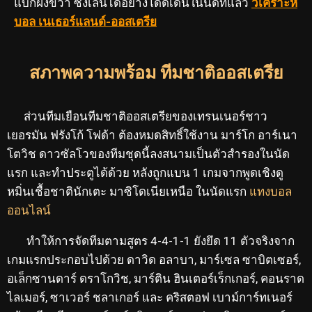
แบ็กฝั่งขวา ซึ่งเล่นได้อย่างโดดเด่นในนัดที่แล้ว
วิเคราะห์
บอล เนเธอร์แลนด์-ออสเตรีย
สภาพความพร้อม ทีมชาติออสเตรีย
ส่วนทีมเยือนทีมชาติออสเตรียของเทรนเนอร์ชาว
เยอรมัน ฟรังโก้ โฟด้า ต้องหมดสิทธิ์ใช้งาน มาร์โก อาร์เนา
โตวิช ดาวซัลโวของทีมชุดนี้ลงสนามเป็นตัวสำรองในนัด
แรก และทำประตูได้ด้วย หลังถูกแบน 1 เกมจากพูดเชิงดู
หมิ่นเชื้อชาตินักเตะ มาซิโดเนียเหนือ ในนัดแรก
แทงบอล
ออนไลน์
ทำให้การจัดทีมตามสูตร 4-4-1-1 ยังยึด 11 ตัวจริงจาก
เกมแรกประกอบไปด้วย ดาวิด อลาบา, มาร์เซล ซาบิตเซอร์,
อเล็กซานดาร์ ดราโกวิช, มาร์ติน ฮินเตอร์เร็กเกอร์, คอนราด
ไลเมอร์, ซาเวอร์ ชลาเกอร์ และ คริสตอฟ เบาม์การ์ทเนอร์