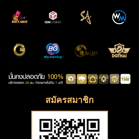
สมัครสมาชิก