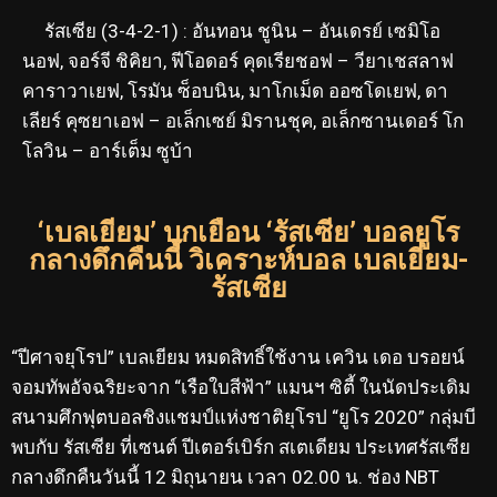
รัสเซีย (3-4-2-1) : อันทอน ชูนิน – อันเดรย์ เซมิโอ
นอฟ, จอร์จี ชิคิยา, ฟีโอดอร์ คุดเรียชอฟ – วียาเชสลาฟ
คาราวาเยฟ, โรมัน ซ็อบนิน, มาโกเม็ด ออซโดเยฟ, ดา
เลียร์ คุซยาเอฟ – อเล็กเซย์ มิรานชุค, อเล็กซานเดอร์ โก
โลวิน – อาร์เต็ม ซูบ้า
‘เบลเยียม’ บุกเยือน ‘รัสเซีย’ บอลยูโร
กลางดึกคืนนี้ วิเคราะห์บอล เบลเยี่ยม-
รัสเซีย
“ปีศาจยุโรป” เบลเยียม หมดสิทธิ์ใช้งาน เควิน เดอ บรอยน์
จอมทัพอัจฉริยะจาก “เรือใบสีฟ้า” แมนฯ ซิตี้ ในนัดประเดิม
สนามศึกฟุตบอลชิงแชมป์แห่งชาติยุโรป “ยูโร 2020” กลุ่มบี
พบกับ รัสเซีย ที่เซนต์ ปีเตอร์เบิร์ก สเตเดียม ประเทศรัสเซีย
กลางดึกคืนวันนี้ 12 มิถุนายน เวลา 02.00 น. ช่อง NBT