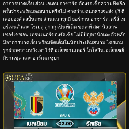
อาการบาดเจ็บ ส่วน เอเดน อาซาร์ด ต้องรอเช็กความฟิตอีก
ครั้งว่าจะพร้อมลงสนามหรือไม่ คาดว่าแดนกลางจะส่ง ยูริ ติ
เลอมองส์ ลงปั้นเกม ส่วนแนวรุกมี ธอร์กาน อาซาร์ด, ดรีส์ เม
อร์เทนส์ และ โรเมลู ลูกากู เป็นทีเด็ด ขณะที่ สตานิสลาฟ
เชอร์เชซอฟ เทรนเนอร์ของรัสเซีย ไม่มีปัญหานักเตะตัวหลัก
มีอาการบาดเจ็บ พร้อมจัดเต็มในนัดประเดิมสนาม โดยเกม
รุกฝากความหวังเอาไว้ที่ อเล็กซานเดอร์ โกโลวิน, อเล็กเซย์
มิรานชุค และ อาร์เตม ซูบา