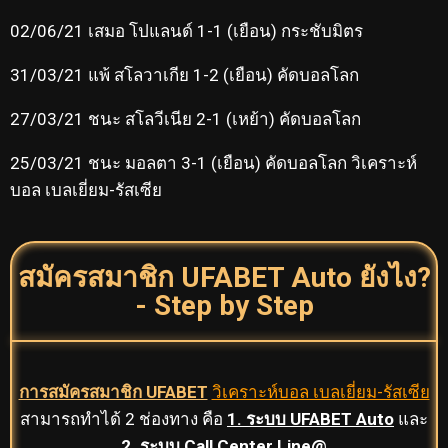
02/06/21 เสมอ โปแลนด์ 1-1 (เยือน) กระชับมิตร
31/03/21 แพ้ สโลวาเกีย 1-2 (เยือน) คัดบอลโลก
27/03/21 ชนะ สโลวีเนีย 2-1 (เหย้า) คัดบอลโลก
25/03/21 ชนะ มอลตา 3-1 (เยือน) คัดบอลโลก วิเคราะห์
บอล เบลเยี่ยม-รัสเซีย
สมัครสมาชิก UFABET Auto ยังไง?
- Step by Step
การสมัครสมาชิก UFABET
วิเคราะห์บอล เบลเยี่ยม-รัสเซีย
สามารถทำได้ 2 ช่องทาง คือ
1
. ระบบ UFABET Auto
และ
2. ระบบ Call Center Line@