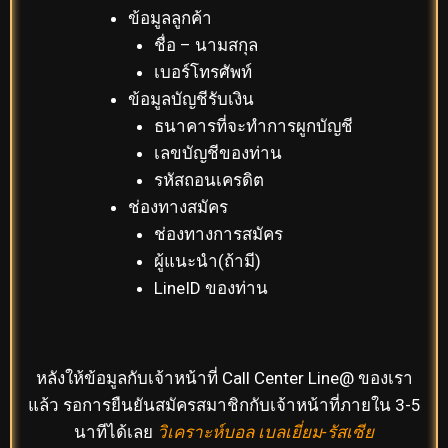
ข้อมูลลูกค้า
ชื่อ – นามสกุล
เบอร์โทรศัพท์
ข้อมูลบัญชีรับเงิน
ธนาคารที่จะทำการผูกบัญชี
เลขบัญชีของท่าน
รหัสถอนเครดิต
ช่องทางสมัคร
ช่องทางการสมัคร
ผู้แนะนำ(ถ้ามี)
LineID ของท่าน
หลังให้ข้อมูลกับเจ้าหน้าที่ Call Center Line@ ของเรา
แล้ว รอการยืนยันสมัครสมาชิกกับเจ้าหน้าที่ภายใน 3-5
นาทีได้เลย
วิเคราะห์บอล เบลเยี่ยม-รัสเซีย