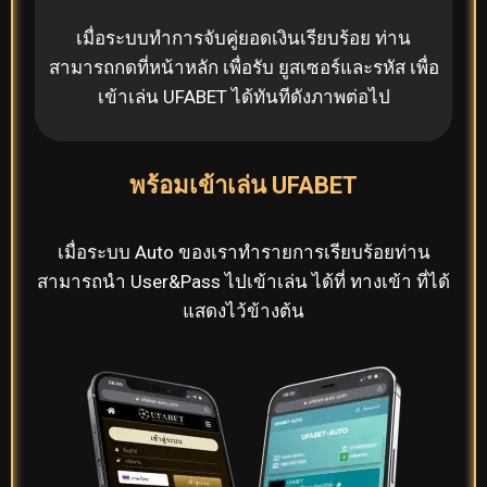
เมื่อระบบทำการจับคู่ยอดเงินเรียบร้อย ท่าน
สามารถกดที่หน้าหลัก เพื่อรับ ยูสเซอร์และรหัส เพื่อ
เข้าเล่น UFABET ได้ทันทีดังภาพต่อไป
พร้อมเข้าเล่น UFABET
เมื่อระบบ Auto ของเราทำรายการเรียบร้อยท่าน
สามารถนำ User&Pass ไปเข้าเล่น ได้ที่ ทางเข้า ที่ได้
แสดงไว้ข้างต้น