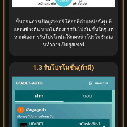
ขั้นตอนการเปิดยูสเซอร์ ให้กดที่ตำแหน่งดังรูปที่
แสดงข้างต้น หากไม่ต้องการรับโปรโมชั่นใดๆ แต่
หากต้องการรับโปรโมชั่นให้กดหน้าโปรโมชั่นก่อ
นทำการเปิดยูสเซอร์
1.3 รับโปรโมชั่น(ถ้ามี)