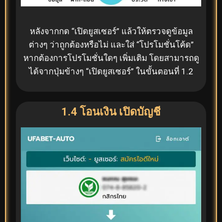
หลังจากกด “เปิดยูสเซอร์” แล้วให้ตรวจดูข้อมูล
ต่างๆ ว่าถูกต้องหรือไม่ และใส่ “โปรโมชั่นโค้ด”
หากต้องการโปรโมชั่นใดๆ เพิ่มเติม โดยสามารถดู
ได้จากปุ่มข้างๆ “เปิดยูสเซอร์” ในขั้นตอนที่ 1.2
1.4 โอนเงิน เปิดบัญชี