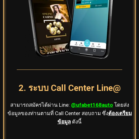
2. ระบบ Call Center Line@
สามารถสมัครได้ผ่าน Line:
@ufabet168auto
โดยส่ง
ข้อมูลของท่านตามที่ Call Center สอบถาม ซึ่ง
ต้องเตรียม
ข้อมูล
ดังนี้