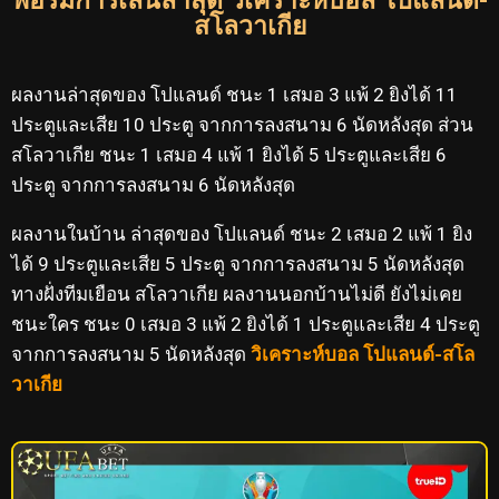
ฟอร์มการเล่นล่าสุด วิเคราะห์บอล โปแลนด์-
สโลวาเกีย
ผลงานล่าสุดของ โปแลนด์ ชนะ 1 เสมอ 3 แพ้ 2 ยิงได้ 11
ประตูและเสีย 10 ประตู จากการลงสนาม 6 นัดหลังสุด ส่วน
สโลวาเกีย ชนะ 1 เสมอ 4 แพ้ 1 ยิงได้ 5 ประตูและเสีย 6
ประตู จากการลงสนาม 6 นัดหลังสุด
ผลงานในบ้าน ล่าสุดของ โปแลนด์ ชนะ 2 เสมอ 2 แพ้ 1 ยิง
ได้ 9 ประตูและเสีย 5 ประตู จากการลงสนาม 5 นัดหลังสุด
ทางฝั่งทีมเยือน สโลวาเกีย ผลงานนอกบ้านไม่ดี ยังไม่เคย
ชนะใคร ชนะ 0 เสมอ 3 แพ้ 2 ยิงได้ 1 ประตูและเสีย 4 ประตู
จากการลงสนาม 5 นัดหลังสุด
วิเคราะห์บอล โปแลนด์-สโล
วาเกีย