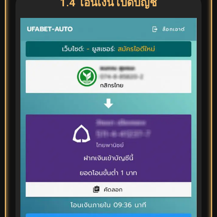
1.4 โอนเงิน เปิดบัญชี