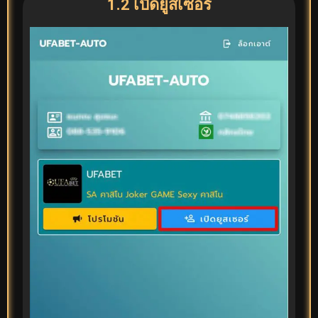
1.2 เปิดยูสเซอร์