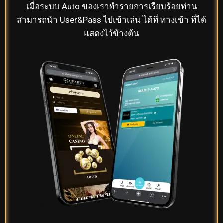
เมื่อระบบ Auto ของเราทำรายการเรียบร้อยท่าน
สามารถนำ User&Pass ไปเข้าเล่น ได้ที่ ทางเข้า ที่ได้
แสดงไว้ข้างต้น