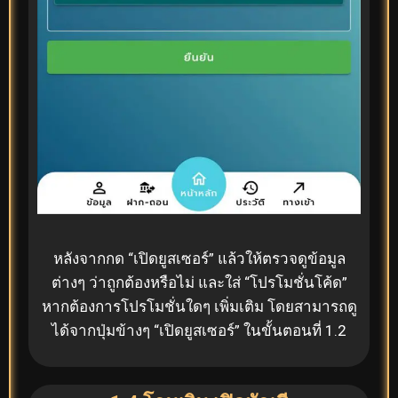
หลังจากกด “เปิดยูสเซอร์” แล้วให้ตรวจดูข้อมูล
ต่างๆ ว่าถูกต้องหรือไม่ และใส่ “โปรโมชั่นโค้ด”
หากต้องการโปรโมชั่นใดๆ เพิ่มเติม โดยสามารถดู
ได้จากปุ่มข้างๆ “เปิดยูสเซอร์” ในขั้นตอนที่ 1.2