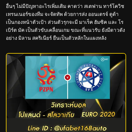
อื่นๆ ไม่มีปัญหาอะไรเพิ่มเติม คาดว่า สเตฟาน ทาร์โควิช
เทรนเนอร์ของทีม จะจัดทัพ ด้วยการส่ง ออนเดรจ์ ดูด้า
เป็นกองหน้าตัวเป้า ส่วนตัวรุกจะมี มาเร็ค ฮัมซิค และ โร
เบิร์ต มัค เป็นตัวขับเคลื่อนเกม ขณะที่แนวรับ ยังมีดาวดัง
อย่าง มิลาน สคริเนียร์ ยืนเป็นตัวหลักในแผงหลัง