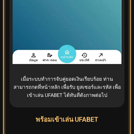
เมื่อระบบทำการจับคู่ยอดเงินเรียบร้อย ท่าน
สามารถกดที่หน้าหลัก เพื่อรับ ยูสเซอร์และรหัส เพื่อ
เข้าเล่น UFABET ได้ทันทีดังภาพต่อไป
พร้อมเข้าเล่น UFABET