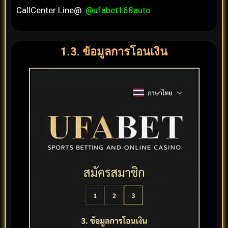
CallCenter Line@:
@ufabet168auto
1.3. ข้อมูลการโอนเงิน