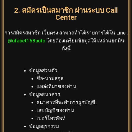
2. สมัครเป็นสมาชิก ผ่านระบบ Call
Center
การสมัครสมาชิก เว็บตรง สามาถทำได้รายการได้ใน Line :
@ufabet168auto
โดยต้องเตรียมข้อมูลให้ เหล่าแอดมิน
ดังนี้
ข้อมูลส่วนตัว
ซุปเปอร์ สล็อต เครดิตฟรี
ชื่อ-นามสกุล
แหล่งที่มาของท่าน
ข้อมูลธนาคาร
ธนาคารที่จะทำการผูกบัญชี
เลขบัญชีของท่าน
เบอร์โทรศัพท์
ข้อมูลธุรกรรม