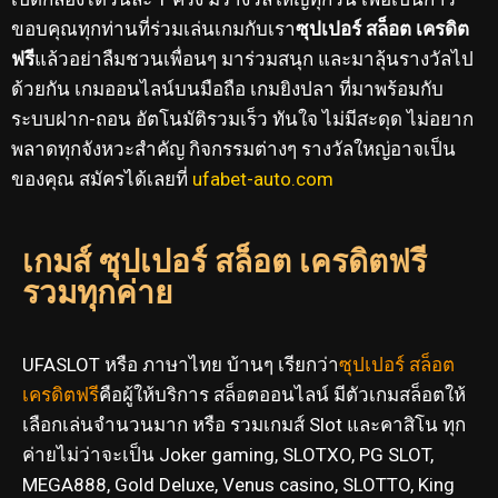
ขอบคุณทุกท่านที่ร่วมเล่นเกมกับเรา
ซุปเปอร์ สล็อต เครดิต
ฟรี
แล้วอย่าลืมชวนเพื่อนๆ มาร่วมสนุก และมาลุ้นรางวัลไป
ด้วยกัน เกมออนไลน์บนมือถือ เกมยิงปลา ที่มาพร้อมกับ
ระบบฝาก-ถอน อัตโนมัติรวมเร็ว ทันใจ ไม่มีสะดุด ไม่อยาก
พลาดทุกจังหวะสำคัญ กิจกรรมต่างๆ รางวัลใหญ่อาจเป็น
ของคุณ สมัครได้เลยที่
ufabet-auto.com
เกมส์ ซุปเปอร์ สล็อต เครดิตฟรี
รวมทุกค่าย
UFASLOT หรือ ภาษาไทย บ้านๆ เรียกว่า
ซุปเปอร์ สล็อต
เครดิตฟรี
คือผู้ให้บริการ สล็อตออนไลน์ มีตัวเกมสล็อตให้
เลือกเล่นจำนวนมาก หรือ รวมเกมส์ Slot และคาสิโน ทุก
ค่ายไม่ว่าจะเป็น Joker gaming, SLOTXO, PG SLOT,
MEGA888, Gold Deluxe, Venus casino, SLOTTO, King