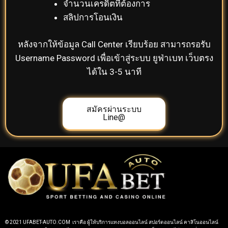
จำนวนเครดิตที่ต้องการ
สลิปการโอนเงิน
หลังจากให้ข้อมูล Call Center เรียบร้อย สามารถรอรับ
Username Password เพื่อเข้าสู่ระบบ ยูฟ่าเบท เว็บตรง
ได้ใน 3-5 นาที
สมัครผ่านระบบ
Line@
© 2021 UFABET-AUTO.COM เราคือ ผู้ให้บริการแทงบอลออนไลน์ สปอร์ตออนไลน์ คาสิโนออนไลน์