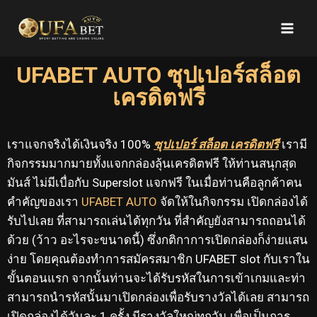
UFABET AUTO ซุปเปอร์สล็อต
เครดิตฟรี
เราแจกจริงได้เงินจริง 100%
ซุปเปอร์ สล็อต เครดิตฟรี
เรามี
กิจกรรมมากมายทั้งแจกกล่องลุ้นเครดิตฟรี ให้ท่านสนุกสุด
มันส์ ไม่มีเบื่อกับ Superslot แจกฟรี ในเมื่อท่านคือลูกค้าคน
คำคัญของเรา
UFABET AUTO
จัดให้ในกิจกรรม เปิดกล่องได้
รับไปเลย ที่สามารถเล่นได้ทุกวัน ที่สำคัญยังสามารถถอนได้
ด้วย (ว้าว อะไรจะขนาดนี้) ซึ่งกติกาการเปิดกล่องก็ง่ายแสน
ง่าย โดยคุณต้องทำการสมัครสมาชิก UFABET slot กับเราใน
ขั้นตอนแรก จากนั้นท่านจะได้รับรหัสในการเข้าเกมและท่า
สามารถนำรหัสนั้นมาเปิดกล่องเพื่อรับรางวัลได้เลย สามารถ
เปิดกล่องได้วันละ 1 ครั้ง มีรางวัลใหญ่ทุกวัน เพื่อเป็นการ