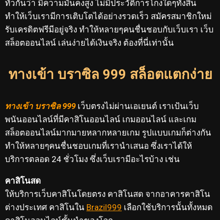
ทั่วกันว่า มีความมั่นคงสูง ไม่มีประวัติการโกงใดๆทั้งสิน
ทำให้เว็บเรามีการเติบโตได้อย่างรวดเร็ว สมัครสมาชิกใหม่
รับเครดิตฟรีมีอยู่จริง ทำให้หลายๆคนชื่นชอบกับเว็บเรา เว็บ
สล็อตออนไลน์ เล่นง่ายได้เงินจริง ต้องที่นี่เท่านั้น
ทางเข้า บราซิล 999 สล็อตแตกง่าย
ทางเข้า บราซิล 999
เว็บตรงไม่ผ่านเอเยนต์ เราเป้นเว็บ
พนันออนไลน์ที่มีคาสิโนออนไลน์ เกมออนไลน์ และเกม
สล็อตออนไลน์มากมายหลากหลายเกม รูปแบบเกมก็ต่างกัน
ทำให้หลายๆคนชื่นชอบเกมที่เรานำเสนอ ซึ่งเราได้ให้
บริการตลอด 24 ชั่วโมง ซึ่งเว็บเรามีอะไรบ้าง เช่น
คาสิโนสด
ให้บริการเว็บคาสิโนโดยตรง คาสิโนสด จากอาคารคาสิโน
ต่างประเทศ คาสิโนใน
Brazil999
เลือกใช้บริการนั้นทั้งหมด