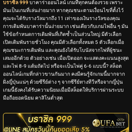
บราซิล 999
บาคาร่าออนไลน์ เกมที่ทุกคนต้องรวย เพราะ
มันเป็นเกมที่เล่นง่ายมาก หากคุณชนะตามเงื่อนไขที่ตั้งไว้
คุณจะได้รับรางวัลมากถึง 11 เท่าของเงินรางวัลของคุณ
การเดิมพันบาคาร่านั้นง่ายมาก เช่นเดียวกับเกมไพ่อื่น ๆ มัน
ใช้ข้อกำหนดการเดิมพันที่เกิดซ้ำเป็นส่วนใหญ่ มีตัวเลือก
เปิดเดิมพันรายชั่วโมง คุณมีตัวเลือกทั้งหมด 5 ตัวเลือกเมื่อ
คุณชนะการเดิมพัน และคุณยังได้รับโบนัสจากไพ่ที่ผู้ชนะ
เสมออีกด้วย ตัวอย่างเช่น เมื่อเปิดออก จะแสดงคะแนนสูงสุด
และไพ่ 8-9 แต้มถัดไป หรือจะเป็นไพ่คู่ 6-6 แบบนี้? สล็อต
ออนไลน์เกมที่กล่าวขานกันมาก คงมีคนรู้จักเกมนี้มากจาก
ฝั่งญี่ปุ่นแน่ๆ ด้วยซีรีย์ต่าง ๆ จากซีรีย์ทางทีวีหรือจากญี่ปุ่น
เกมนี้ยังคงได้รับความนิยมเมื่อมีสล็อตให้บริการผ่านระบบ
มือถือยอดนิยม คาสิโนต่ำสุด