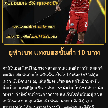
ยูฟ่าเบท แทงบอลขั้นต่ำ 10 บาท
คาสิโนออนไลน์โดยตรง หลายท่านคงเคยคิดว่ามันคุ้มค่าที่
จะเลือกเดิมพันกับเว็บพนันนั้น เป็นไปได้จริงหรือ? ไม่คุ้ม
เพราะยังมีคนเล่นอยู่ เล่นเสียจนเสียหมด แต่ในอีกมุมหนึ่ง
นั่นเป็นสาเหตุที่ผู้คนยังคงเล่นการพนันในเว็บไซต์ต่างๆ นั่น
ก็เพราะว่ายังมีคนที่รวยจากการพนันเว็บไซต์พนันอยู่ (เช่น
คาสิโนสด หากคุณเลือกเดิมพันผ่านระบบมือถือ) คุณ
สามารถเห็นได้อย่างรวดเร็วว่ามันแตกต่างและมีข้อดี