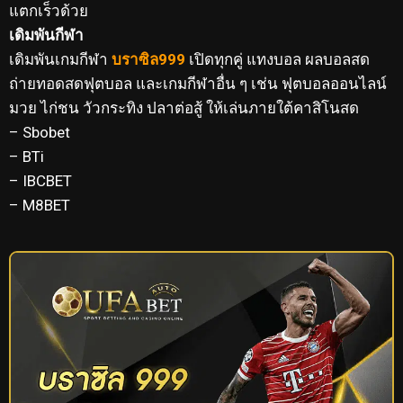
แตกเร็วด้วย
เดิมพันกีฬา
เดิมพันเกมกีฬา
บราซิล999
เปิดทุกคู่ แทงบอล ผลบอลสด
ถ่ายทอดสดฟุตบอล และเกมกีฬาอื่น ๆ เช่น ฟุตบอลออนไลน์
มวย ไก่ชน วัวกระทิง ปลาต่อสู้ ให้เล่นภายใต้คาสิโนสด
– Sbobet
– BTi
– IBCBET
– M8BET