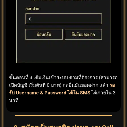
ขั้นตอนที่ 3 เติมเงินเข้าระบบ ตามที่ต้องการ (สามารถ
เปิดบัญชี
เริ่มต้นที่ 0 บาท
) กดยืนยันยอดฝาก แล้ว
รอ
รับ Username & Password ได้ใน SMS
ได้ภายใน 3
นาที