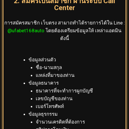
2. สมัครเป็นสมาชิก ผ่านระบบ Call
Center
การสมัครสมาชิก เว็บตรง สามาถทำได้รายการได้ใน Line :
@ufabet168auto
โดยต้องเตรียมข้อมูลให้ เหล่าแอดมิน
ดังนี้
ข้อมูลส่วนตัว
ชื่อ-นามสกุล
แหล่งที่มาของท่าน
ข้อมูลธนาคาร
ธนาคารที่จะทำการผูกบัญชี
เลขบัญชีของท่าน
เบอร์โทรศัพท์
ข้อมูลธุรกรรม
จำนวนเครดิตที่ต้องการ