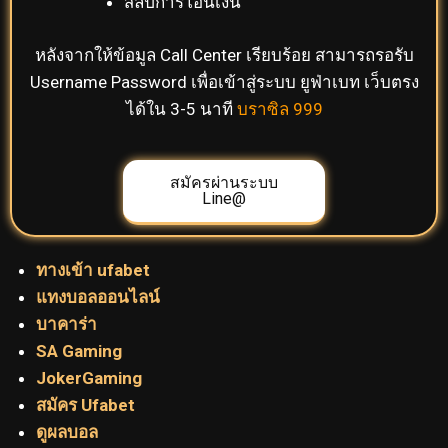
สลิปการโอนเงิน
หลังจากให้ข้อมูล Call Center เรียบร้อย สามารถรอรับ
Username Password เพื่อเข้าสู่ระบบ ยูฟ่าเบท เว็บตรง
ได้ใน 3-5 นาที
บราซิล 999
สมัครผ่านระบบ
Line@
ทางเข้า ufabet
แทงบอลออนไลน์
บาคาร่า
SA Gaming
JokerGaming
สมัคร Ufabet
ดูผลบอล