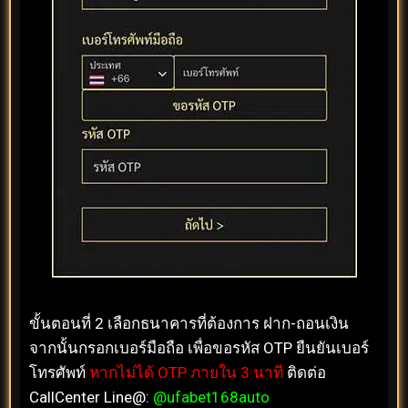
ขั้นตอนที่ 2 เลือกธนาคารที่ต้องการ ฝาก-ถอนเงิน
จากนั้นกรอกเบอร์มือถือ เพื่อขอรหัส OTP ยืนยันเบอร์
โทรศัพท์
หากไม่ได้ OTP ภายใน 3 นาที
ติดต่อ
CallCenter Line@:
@ufabet168auto