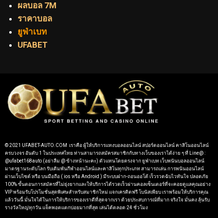
ผลบอล 7M
ราคาบอล
ยูฟ่าเบท
UFABET
© 2021 UFABET-AUTO.COM เราคือ ผู้ให้บริการแทงบอลออนไลน์ สปอร์ตออนไลน์ คาสิโนออนไลน์
ครบวงจร อันดับ 1 ในประเทศไทย ท่านสามารถสมัครสมาชิกกับทางเว็บของเราได้ง่าย ๆ ที่ Line@ :
@ufabet168auto (อย่าลืม @ ข้างหน้านะคะ) ตัวแทนโดยตรงจาก ยูฟ่าเบท เว็บพนันบอลออนไลน์
มาตรฐานระดับโลก รับเดิมพันกีฬาออนไลน์และคาสิโนทุกประเภท สามารถเล่น การพนันออนไลน์
ผ่านเว็บไซต์ หรือ บนมือถือ ( ios หรือ Android ) มีระบบฝาก-ถอนออโต้ เร็วรวดฉับไวทันใจ ปลอดภัย
100% ขั้นตอนการสมัครที่ไม่ยุ่งยากและให้บริการได้รวดเร็วผ่านคอลเซ็นเตอร์ที่จะคอยดูแลคุณอย่าง
VIP พร้อมรับโปรโมชั่นสุดพิเศษสำหรับสมาชิกใหม่ แจกเครดิตฟรี โบนัสเพียบ เราพร้อมให้บริการคุณ
แล้ววันนี้ มั่นใจได้ในการให้บริการของเราดีที่สุดจากเรา ด้วยประสบการณ์ที่มาก จริงใจ มั่นคง ลุ้นรับ
รางวัลใหญ่ทุกวัน แจ็คพอตแตกบ่อยมากที่สุด เล่นได้ตลอด 24 ชั่วโมง