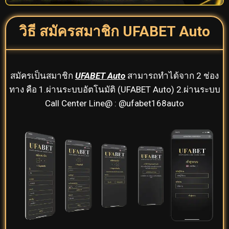
วิธี สมัครสมาชิก UFABET Auto
สมัครเป็นสมาชิก
UFABET Auto
สามารถทำได้จาก 2 ช่อง
ทาง คือ 1.ผ่านระบบอัตโนมัติ (UFABET Auto) 2.ผ่านระบบ
Call Center Line@ : @ufabet168auto