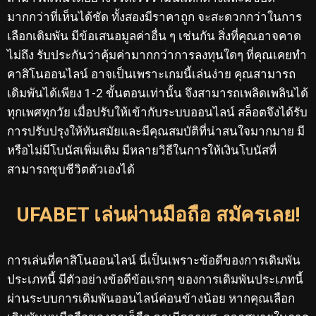
มากกว่าที่เห็นได้ชัด ทั้งสองมีราคาถูก จะสะดวกกว่าในการ
เลือกเดิมพัน มีข้อเสนอมูลค่าอื่น ๆ เช่นกัน สิ่งที่คุณอาจคาด
ไม่ถึง รับประกันว่าคุ้มค่ามากกว่าการลงทุนใดๆ ที่คุณเคยทำ
คาสิโนออนไลน์ อาจเป็นเพราะเกมนี้เล่นง่าย คุณสามารถ
เดิมพันได้เพียง 1-2 ขั้นตอนเท่านั้น จึงสามารถเพลิดเพลินได้
ทุกเพศทุกวัย เมื่อปรับให้เข้ากับระบบออนไลน์ สล็อตจึงได้รับ
การปรับปรุงให้ทันสมัยและมีคุณสมบัติที่น่าสนใจมากมาย มี
หรือไม่มีโบนัสเพิ่มเติม มีหลายวิธีในการให้เงินโบนัสที่
สามารถชุบชีวิตตัวเองได้
UFABET เล่นผ่านมือถือ สมัครเลย!
การเล่นที่คาสิโนออนไลน์ นี่เป็นเพราะข้อดีของการเดิมพัน
ประเภทนี้ มีตัวอย่างข้อดีข้อแรกๆ ของการเดิมพันประเภทนี้
ผ่านระบบการเดิมพันออนไลน์ค่อนข้างน้อย หากคุณเลือก