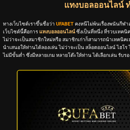
แทงบอลออนไลน์ ทำไ
ทางเว็บไซต์เราขึ้นชื่อว่า
UFABET
คงหนีไม่พ้นเรื่องพนันกีฬา
เว็บไซต์นี้คือการ
แทงบอลออนไลน์
ซึ่งเป็นที่หนึ่ง ที่รวบเ
ไม่ว่าจะเป็นสมาชิกใหม่หรือ สมาชิกเก่าก็สามารถนำเทคนิคเหล่า
นำเสนอให้ท่านได้ลองเล่น ไม่ว่าจะเป็น สล็อตออนไลน์ ไฮโร ไพ่ป๊
ไม่มีขั้นต่ำ ซึ่งมีหลายเกม หลายโต๊ะให้ท่าน ได้เลือกเล่น รับร