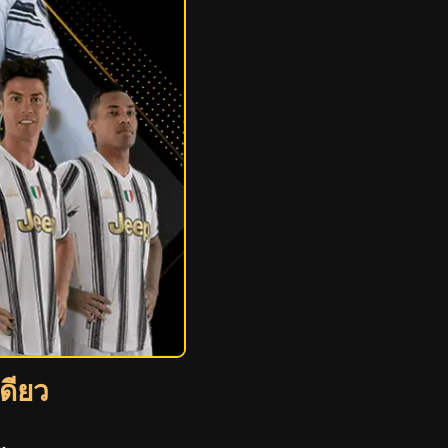
เดียว