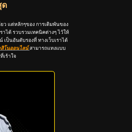
ุด
เดียว แต่หลักๆของ การเดิมพันของ
งเราได้ รวบรวมเทคนิคต่างๆ ไว้ให้
 เป็นอันดับรองที่ ทางเว็บเราได้
สิโนออนไลน์
สามารถแทงแบบ
ี่เร้าใจ