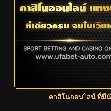
คาสิโนออนไลน์ ที่มีนั