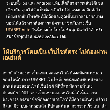
ระบบทั้ง ios และ Android แท็บเล็ตก็สามารถเล่นได้เช่น
เดียวกัน คุณไม่จำเป็นต้องเดินไปโต๊ะแทงบอลอีกต่อไป
เพียงแค่หยิบโทรศัพท์มือถือของคุณขึ้นมาก็สามารถแทง
บอลได้แล้ว หากต้องการสมัครสมาชิกกับทางเว็บ
UFABET Auto
วันนี้ทางเว็บโปรโมชั่นสุดพิเศษไว้สำหรับ
สมาชิกทุกท่าน
สมัคร UFABET
เลย
ให้บริการโดยเป็น เว็บไซต์ตรง ไม่ต้องผ่าน
เอเย่นต์
หากกำลังมองหาเว็บแทงบอลออนไลน์ ต้องสมัครแทงบอล
ออนไลน์กับทาง UFABET เว็บไซต์ยอดนิยมอันดับหนึ่งของ
นักพนันบอลออนไลน์เว็บไซต์ ที่ดีที่สุด มีความมั่นคง
ปลอดภัย 100% ทางเว็บแทงบอลออนไลน์ได้เห็นความ
ต้องการของสมาชิกที่ต้องการเว็บไซต์ที่มีความมั่นคง บริการ
ดี และมีระบบฝากถอนเงินที่ปลอดภัย สะดวกรวดเร็ว แนะนำ