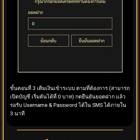
ขั้นตอนที่ 3 เติมเงินเข้าระบบ ตามที่ต้องการ (สามารถ
เปิดบัญชี เริ่มต้นได้ที่ 0 บาท) กดยืนยันยอดฝาก แล้ว
รอรับ Username & Password ได้ใน SMS ได้ภายใน
3 นาที