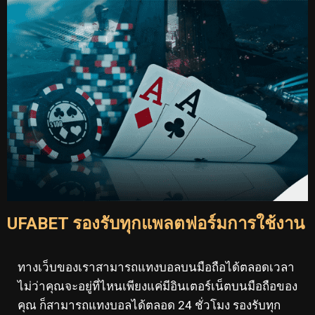
UFABET รองรับทุกแพลตฟอร์มการใช้งาน
ทางเว็บของเราสามารถแทงบอลบนมือถือได้ตลอดเวลา
ไม่ว่าคุณจะอยู่ที่ไหนเพียงแค่มีอินเตอร์เน็ตบนมือถือของ
คุณ ก็สามารถแทงบอลได้ตลอด 24 ชั่วโมง รองรับทุก