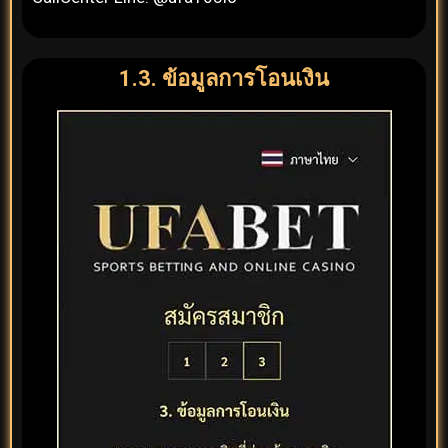
1.3. ข้อมูลการโอนเงิน