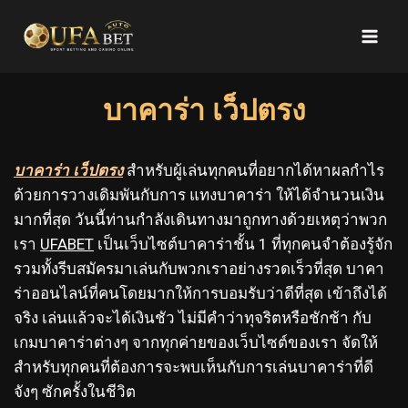
บาคาร่า เว็ปตรง
บาคาร่า เว็ปตรง
สำหรับผู้เล่นทุกคนที่อยากได้หาผลกำไร
ด้วยการวางเดิมพันกับการ แทงบาคาร่า ให้ได้จำนวนเงิน
มากที่สุด วันนี้ท่านกำลังเดินทางมาถูกทางด้วยเหตุว่าพวก
เรา
UFABET
เป็นเว็บไซต์บาคาร่าชั้น 1 ที่ทุกคนจำต้องรู้จัก
รวมทั้งรีบสมัครมาเล่นกับพวกเราอย่างรวดเร็วที่สุด บาคา
ร่าออนไลน์ที่คนโดยมากให้การบอมรับว่าดีที่สุด เข้าถึงได้
จริง เล่นแล้วจะได้เงินชัว ไม่มีคำว่าทุจริตหรือชักช้า กับ
เกมบาคาร่าต่างๆ จากทุกค่ายของเว็บไซต์ของเรา จัดให้
สำหรับทุกคนที่ต้องการจะพบเห็นกับการเล่นบาคาร่าที่ดี
จังๆ ซักครั้งในชีวิต