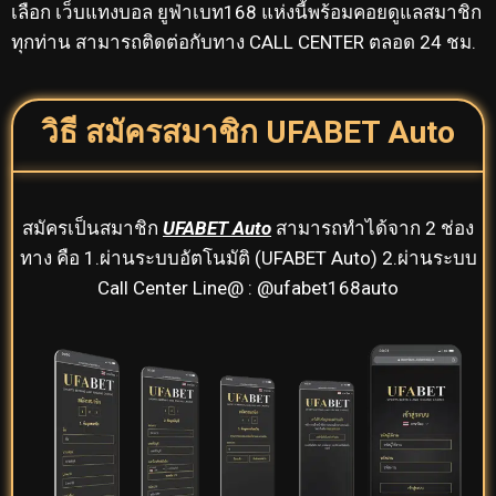
เลือก เว็บแทงบอล ยูฟ่าเบท168 แห่งนี้พร้อมคอยดูแลสมาชิก
ทุกท่าน สามารถติดต่อกับทาง CALL CENTER ตลอด 24 ชม.
วิธี สมัครสมาชิก UFABET Auto
สมัครเป็นสมาชิก
UFABET Auto
สามารถทำได้จาก 2 ช่อง
ทาง คือ 1.ผ่านระบบอัตโนมัติ (UFABET Auto) 2.ผ่านระบบ
Call Center Line@ : @ufabet168auto