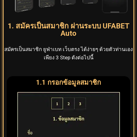
1. สมัครเป็นสมาชิก ผ่านระบบ UFABET
Auto
สมัครเป็นสมาชิก ยูฟ่าเบท เว็บตรง ได้ง่ายๆ ด้วยตัวท่านเอง
เพียง 3 Step ดังต่อไปนี้
1.1 กรอกข้อมูลสมาชิก