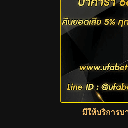
มีให้บริการบ