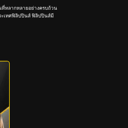
่นที่หลากหลายอย่างครบถ้วน
ศฟิลิปปินส์ ฟิลิปปินส์มี