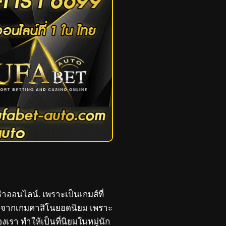
ออนไลน์. เพราะเป็นเกมส์ที่
ือกจากเกมคาสิโนยอดนิยม เพราะ
เรา ทำให้เป็นที่นิยมในหมู่นัก