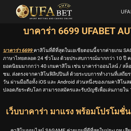
UFA
บาคาร่า 6699 UFABET AUTO 
บาคาร่า 6699
คาสิโนที่ดีที่สุดในเอเชียตอนนี้จากค่ายเกม S
ภาษาไทยตลอด 24 ชั่วโมง ด้วยประสบการณ์มากกว่า 10 ปี คา
ยอดนิยมมากกว่า 40 เกมคาสิโน เช่น บาคาร่าออนไลน์ / สล็อตอ
ชม. ส่งตรงจากคาสิโนฟิลิปปินส์ ด้วยระบบการทำงานที่เสถียรที
วัน ผ่านมือถือทั้ง iOS และ Android ส่วนหนึ่งของเกมคาสิ
ปลอดภัยระดับโลก สามารถสมัครและรับบัญชีเพื่อเล่นภายใน 
เว็บบาคาร่า มาแรง พร้อมโปรโมชั่นอ
คาสิโนออนไลน์ SAGAME ค่ายเกมที่ดีที่สุดในประเภท เสีย