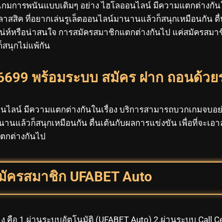
เล่นเกมการพนันแบบเดิมๆ อย่าง ไฮโลออนไลน์ มีความแตกต่างกั
ลาสสิค ที่อยากเล่นรูเล็ตออนไลน์มานานแล้วก็สนุกเหมือนกัน ตื่น
น่ห์หรือน่าสนใจ การสมัครสมาชิกแตกต่างกันไป แค่สมัครสมาชิ
สนุกไม่แพ้กัน
า 6699 พร้อมระบบ สมัคร ฝาก ถอนด้ว
ลน์ มีความแตกต่างกันในเรื่อง บริการสามารถบวกเกมจบอย่างรว
านแล้วก็สนุกเหมือนกัน ตื่นเต้นกับผลการแข่งขัน เพื่อที่จะเอ
แตกต่างกันไป
 สมัครสมาชิก UFABET Auto
คือ 1.ผ่านระบบอัตโนมัติ (UFABET Auto) 2.ผ่านระบบ Call C