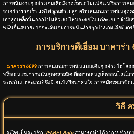
การพนันง่ายๆ อย่างเกมเสือมังกร ก็สนุกไม่แพ้กัน หรือการ
จบอย่างรวดเร็ว แค่ไพ่ ลูกเต๋า 3 ลูก หรือเล่นเกมการพนันสุดค
เอาลูกเหล็กนั้นออกไป แล้วเลขไหนจะตกในแต่ละเกม? จึงมีเส
พนันอื่นสบายมากจะเล่นเกมการพนันง่ายๆอย่างเกมเสือมังกรก็
การบริการดีเยี่ยม บาคาร่
บาคาร่า 6699
การเล่นเกมการพนันแบบเดิมๆ อย่าง ไฮโลออนไ
หรือเล่นเกมการพนันสุดคลาสสิค ที่อยากเล่นรูเล็ตออนไลน์มาน
จะตกในแต่ละเกม? จึงมีเสน่ห์หรือน่าสนใจ การสมัครสมาชิก
วิธี
สมัครเป็นสมาชิก
UFABET Auto
สามารถทำได้จาก 2 ช่องทาง 