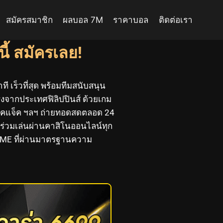
สมัครสมาชิก
ผลบอล 7M
ราคาบอล
ติดต่อเรา
ี้ สมัครเลย!
 เร็วที่สุด พร้อมทีมสนับสนุน
งจากประเทศฟิลิปปินส์ ด้วยเกม
แบล็คแจ็ค ฯลฯ ถ่ายทอดสดตลอด 24
ี่ร่วมเล่นผ่านคาสิโนออนไลน์ทุก
AGAME ที่ผ่านมาตรฐานความ