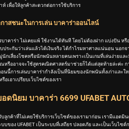
์ เพื่อให้ลูกค้าสะดวกต่อการใช้บริการ
โอกาสชนะในการเล่น บาคาร่าออนไลน์
สูตรบาคาร่า ไม่เคยแพ้ ใช้งานได้ทันที โดยไม่ต้องฝาก แบ่งปัน 
รับประกันว่าเล่นแล้วได้เงินจริง ได้กำไรมหาศาลแน่นอน นอกจา
หมู่นักเสี่ยงโชคหรือนักพนันหลายคนเพราะเป็นเกมที่เล่นง่ายแล
ของคุณหรืออาจจะใช้สูตรคณิตศาสตร์มาช่วยก็ได้แต่สุดท้ายล่ะค่ะ 
ก ตอนนี้การเล่นบาคาร่ากำลังเป็นที่นิยมของนักพนันทั้งเก่าและ
รือเอาเปรียบเว็บไซต์ของเรา
ยอดนิยม บาคาร่า 6699 UFABET AUT
รับลูกค้าที่ไม่เคยใช้บริการเว็บไซต์ของเรามาก่อน เรามีแอดม
ของ UFABET เป็นระบบที่เสถียร ปลอดภัย และเป็นเว็บไซต์การ