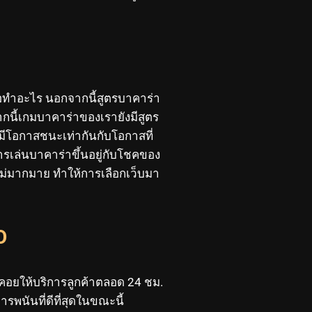
หรือทำอะไร นอกจากนี้สูตรบาคาร่า
กนี้เกมบาคาร่าของเรายังมีสูตร
ะมีโอกาสชนะเท่ากันกับโอกาสที่
การเล่นบาคาร่าขึ้นอยู่กับโชคของ
ใหม่มากมาย ทำให้การเลือกเว็บมา
O
ินคอยให้บริการลูกค้าตลอด 24 ชม.
พนันที่ดีที่สุดในขณะนี้