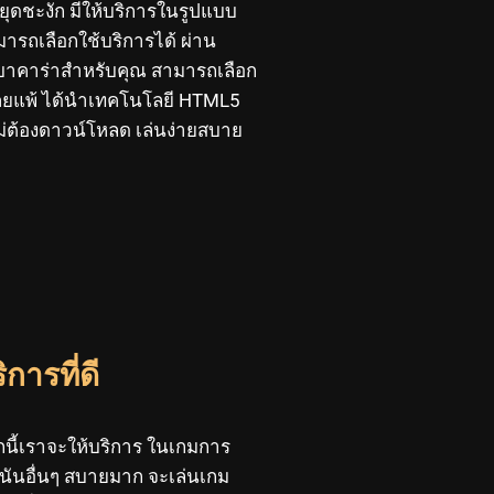
ดชะงัก มีให้บริการในรูปแบบ
ารถเลือกใช้บริการได้ ผ่าน
งบาคาร่าสำหรับคุณ สามารถเลือก
เคยแพ้ ได้นำเทคโนโลยี HTML5
ม่ต้องดาวน์โหลด เล่นง่ายสบาย
การที่ดี
นี้เราจะให้บริการ ในเกมการ
พนันอื่นๆ สบายมาก จะเล่นเกม