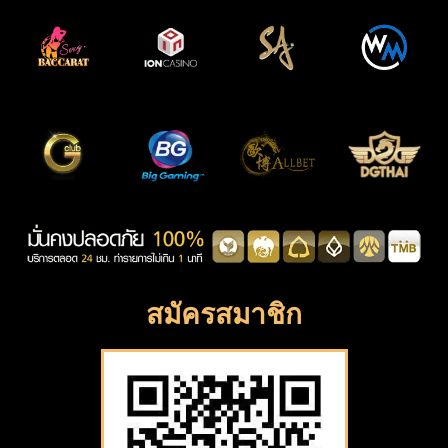
สมัครสมาชิก