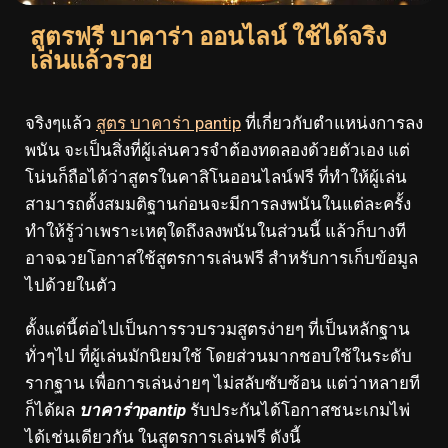
สูตรฟรี บาคาร่า ออนไลน์ ใช้ได้จริง
เล่นแล้วรวย
จริงๆแล้ว
สูตร บาคาร่า pantip
ที่เกี่ยวกับตำแหน่งการลง
พนัน จะเป็นสิ่งที่ผู้เล่นควรจำต้องทดลองด้วยตัวเอง แต่
โน่นก็ถือได้ว่าสูตรในคาสิโนออนไลน์ฟรี ที่ทำให้ผู้เล่น
สามารถตั้งสมมติฐานก่อนจะมีการลงพนันในแต่ละครั้ง
ทำให้รู้ว่าเพราะเหตุใดถึงลงพนันในส่วนนี้ แล้วก็บางที
อาจฉวยโอกาสใช้สูตรการเล่นฟรี สำหรับการเก็บข้อมูล
ไปด้วยในตัว
ตั้งแต่นี้ต่อไปเป็นการรวบรวมสูตรง่ายๆ ที่เป็นหลักฐาน
ทั่วๆไป ที่ผู้เล่นมักนิยมใช้ โดยส่วนมากชอบใช้ในระดับ
รากฐาน เพื่อการเล่นง่ายๆ ไม่สลับซับซ้อน แต่ว่าหลายที
ก็ได้ผล
บาคาร่าpantip
รับประกันได้โอกาสชนะเกมไพ่
ได้เช่นเดียวกัน ในสูตรการเล่นฟรี ดังนี้