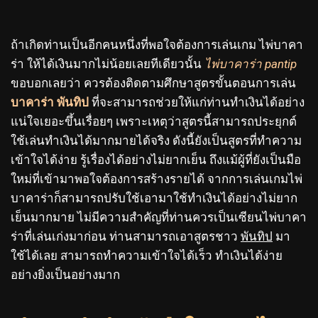
ถ้าเกิดท่านเป็นอีกคนหนึ่งที่พอใจต้องการเล่นเกม ไพ่บาคา
ร่า ให้ได้เงินมากไม่น้อยเลยทีเดียวนั้น
ไพ่บาคาร่า pantip
ขอบอกเลยว่า ควรต้องติดตามศึกษาสูตรขั้นตอนการเล่น
บาคาร่า พันทิป
ที่จะสามารถช่วยให้แก่ท่านทำเงินได้อย่าง
แน่ใจเยอะขึ้นเรื่อยๆ เพราะเหตุว่าสูตรนี้สามารถประยุกต์
ใช้เล่นทำเงินได้มากมายได้จริง ดังนี้ยังเป็นสูตรที่ทำความ
เข้าใจได้ง่าย รู้เรื่องได้อย่างไม่ยากเย็น ถึงแม้ผู้ที่ยังเป็นมือ
ใหม่ที่เข้ามาพอใจต้องการสร้างรายได้ จากการเล่นเกมไพ่
บาคาร่าก็สามารถปรับใช้เอามาใช้ทำเงินได้อย่างไม่ยาก
เย็นมากมาย ไม่มีความสำคัญที่ท่านควรเป็นเซียนไพ่บาคา
ร่าที่เล่นเก่งมาก่อน ท่านสามารถเอาสูตรชาว
พันทิป
มา
ใช้ได้เลย สามารถทำความเข้าใจได้เร็ว ทำเงินได้ง่าย
อย่างยิ่งเป็นอย่างมาก