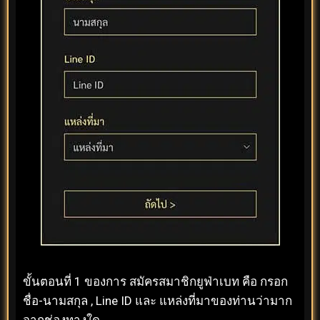
ขั้นตอนที่ 1 ของการ สมัครสมาชิกยูฟ่าเบท คือ กรอก
ชื่อ-นามสกุล , Line ID และ แหล่งที่มาของท่านว่ามาก
จากช่องทางใด