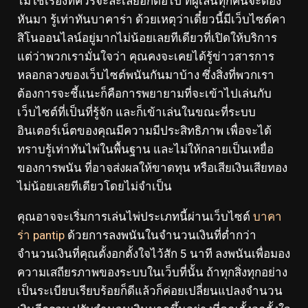
ไม่ใช่เรื่องที่ควรจะละเลยอีกต่อไป ที่ผู้เล่นทุกคนจะต้อง
หันมา รู้เท่าทันบาคาร่า ด้วยเหตุว่าเดี๋ยวนี้มีเว็บไซต์คา
สิโนออนไลน์อยู่มากไม่น้อยเลยทีเดียวที่เปิดให้บริการ
แต่ว่าพวกเรามั่นใจว่า คุณคงจะเคยได้รู้ข่าวสารการ
หลอกลวงของเว็บไซต์พนันกันมาบ้าง ซึ่งสิ่งที่พวกเรา
ต้องการจะชี้แนะก็คือการพยายามที่จะเข้าไปเล่นกับ
เว็บไซต์ที่เป็นที่รู้จัก และก็เข้าเล่นในขณะที่ระบบ
อินเตอร์เน็ตของคุณมีความมีประสิทธิภาพ เพื่อจะได้
ทราบรู้เท่าทันไพ่ในพื้นฐาน และไม่ให้กลายเป็นเหยื่อ
ของการพนัน ที่อาจส่งผลให้ขาดทุน หรือเสียเงินเสียทอง
ไม่น้อยเลยทีเดียวโดยไม่จำเป็น
คุณอาจจะเริ่มการเล่นไพ่ประเภทนี้ผ่านเว็บไซต์
บาคา
ร่า pantip
ด้วยการลงพนันในจำนวนเงินที่ต่ำกว่า
จำนวนเงินที่คุณตั้งอกตั้งใจไว้สัก 5 นาที ลงพนันเพื่อมอง
ความเสถียรภาพของระบบในเว็บที่นั้น ถ้าทุกสิ่งทุกอย่าง
เป็นระเบียบเรียบร้อยก็ดีแล้วก็ค่อยเปลี่ยนแปลงจำนวน