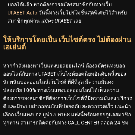
บอลได้แล้ว หากต้องการสมัครสมาชิกกับทางเว็บ
UFABET Auto
วันนี้ทางเว็บโปรโมชั่นสุดพิเศษไว้สำหรับ
สมาชิกทุกท่าน
สมัคร UFABET
เลย
ให้บริการโดยเป็น เว็บไซต์ตรง ไม่ต้องผ่าน
เอเย่นต์
หากกำลังมองหาเว็บแทงบอลออนไลน์ ต้องสมัครแทงบอล
ออนไลน์กับทาง UFABET เว็บไซต์ยอดนิยมอันดับหนึ่งของ
นักพนันบอลออนไลน์เว็บไซต์ ที่ดีที่สุด มีความมั่นคง
ปลอดภัย 100% ทางเว็บแทงบอลออนไลน์ได้เห็นความ
ต้องการของสมาชิกที่ต้องการเว็บไซต์ที่มีความมั่นคง บริการ
ดี และมีระบบฝากถอนเงินที่ปลอดภัย สะดวกรวดเร็ว แนะนำ
เลือก เว็บแทงบอล ยูฟ่าเบท168 แห่งนี้พร้อมคอยดูแลสมาชิก
ทุกท่าน สามารถติดต่อกับทาง CALL CENTER ตลอด 24 ชม.