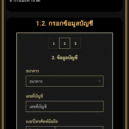
1.2. กรอกข้อมูลบัญชี