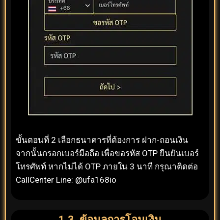
ขั้นตอนที่ 2 เลือกธนาคารที่ต้องการ ฝาก-ถอนเงิน
จากนั้นกรอกเบอร์มือถือ เพื่อขอรหัส OTP ยืนยันเบอร์
โทรศัพท์ หากไม่ได้ OTP ภายใน 3 นาที กรุณาติดต่อ
CallCenter Line: @ufa168io
1.3. ข้อมูลการโอนเงิน