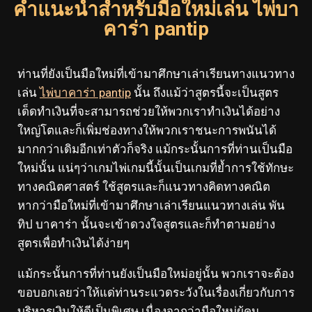
คำแนะนำสำหรับมือใหม่เล่น ไพ่บา
คาร่า pantip
ท่านที่ยังเป็นมือใหม่ที่เข้ามาศึกษาเล่าเรียนทางแนวทาง
เล่น
ไพ่บาคาร่า pantip
นั้น ถึงแม้ว่าสูตรนี้จะเป็นสูตร
เด็ดทำเงินที่จะสามารถช่วยให้พวกเราทำเงินได้อย่าง
ใหญ่โตและก็เพิ่มช่องทางให้พวกเราชนะการพนันได้
มากกว่าเดิมอีกเท่าตัวก็จริง แม้กระนั้นการที่ท่านเป็นมือ
ใหม่นั้น แน่ๆว่าเกมไพ่เกมนี้นั้นเป็นเกมที่ย้ำการใช้ทักษะ
ทางคณิตศาสตร์ ใช้สูตรและก็แนวทางคิดทางคณิต
หากว่ามือใหม่ที่เข้ามาศึกษาเล่าเรียนแนวทางเล่น พัน
ทิป บาคาร่า นั้นจะเข้าดวงใจสูตรและก็ทำตามอย่าง
สูตรเพื่อทำเงินได้ง่ายๆ
แม้กระนั้นการที่ท่านยังเป็นมือใหม่อยู่นั้น พวกเราจะต้อง
ขอบอกเลยว่าให้แด่ท่านระแวดระวังในเรื่องเกี่ยวกับการ
บริหารเงินให้ดีเป็นพิเศษ เนื่องจากว่ามือใหม่ผู้คน