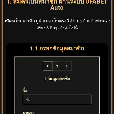
1. สมัครเป็นสมาชิก ผ่านระบบ UFABET
Auto
สมัครเป็นสมาชิก ยูฟ่าเบท เว็บตรง ได้ง่ายๆ ด้วยตัวท่านเอง
เพียง 3 Step ดังต่อไปนี้
1.1 กรอกข้อมูลสมาชิก