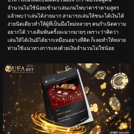
จำนวนไม่ใช้น้อยเข้ามาเล่นเกมไพ่บาคาร่าตามสูตร
แล้วพบว่าเล่นได้ง่ายมาก สามารถเล่นให้ชนะได้เงินได้
ง่ายนิดเดียวทำให้ผู้ที่เป็นมือใหม่หลายๆ คนกำเนิดความ
อยากได้ วางเดิมพันครั้งละมากมายๆ เพราะว่าคิดว่า
เล่นให้ได้เงินมิได้ยากเหมือนอย่างที่คิด ก็เลยทำให้หลาย
ท่านใช้แนวทางการแทงด้วยเงินจำนวนไม่ใช่น้อย