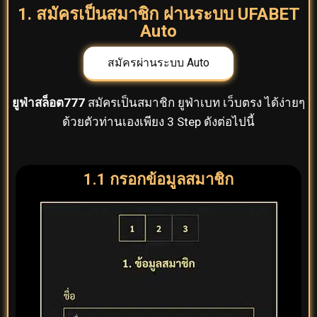
1. สมัครเป็นสมาชิก ผ่านระบบ UFABET
Auto
สมัครผ่านระบบ Auto
ยูฟ่าสล็อต777
สมัครเป็นสมาชิก ยูฟ่าเบท เว็บตรง ได้ง่ายๆ
ด้วยตัวท่านเองเพียง 3 Step ดังต่อไปนี้
1.1 กรอกข้อมูลสมาชิก