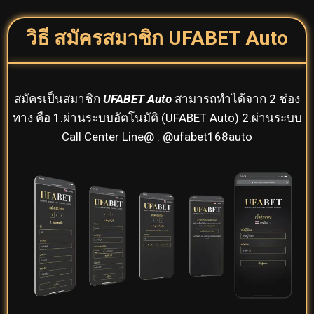
วิธี สมัครสมาชิก UFABET Auto
สมัครเป็นสมาชิก
UFABET Auto
สามารถทำได้จาก 2 ช่อง
ทาง คือ 1.ผ่านระบบอัตโนมัติ (UFABET Auto) 2.ผ่านระบบ
Call Center Line@ : @ufabet168auto