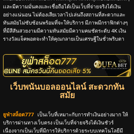
เเละมีความมั่นคงและเชื่อถือได้เป็นเว็บที่จ่ายจริงได้เงิน
อย่างแน่นอน ไม่ต้องเสียเวลาไปเล่นถึงสถานที่สะดวกและ
ทันสมัยไม่ซับซ้อนพร้อมที่จะให้บริการ มีภาพมีกราฟิกต่างๆ
ที่มีสีสันสวยงามมีความทันสมัยมีความคมชัดระดับ 4K เงิน
รางวัลแจ็คพอตจะทำให้คุณกลายเป็นเศรษฐีในชั่วพริบตา
เว็บพนันบอลออนไลน์ สะดวกทัน
สมัย
ยูฟ่าสล็อต777
เป็นเว็บที่เหมาะกับการทำเงินอย่างมาก ให้
บริการผ่านทางเว็บตรง เป็นเว็บที่จ่ายจริงได้เงินชัวร์
เนื่องจากเป็นเว็บที่มีการให้บริการด้วยระบบเทคโนโลยีมี