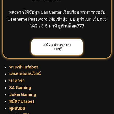
หลังจากให้ข้อมูล Call Center เรียบร้อย สามารถรอรับ
Username Password เพื่อเข้าสู่ระบบ ยูฟ่าเบท เว็บตรง
ได้ใน 3-5 นาที
ยูฟ่าสล็อต777
สมัครผ่านระบบ
Line@
ทางเข้า ufabet
แทงบอลออนไลน์
บาคาร่า
SA Gaming
JokerGaming
สมัคร Ufabet
ดูผลบอล