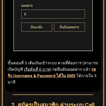
ขั้นตอนที่ 3 เติมเงินเข้าระบบ ตามที่ต้องการ (สามารถ
เปิดบัญชี
เริ่มต้นที่ 0 บาท
) กดยืนยันยอดฝาก แล้ว
รอ
รับ Username & Password ได้ใน SMS
ได้ภายใน 3
นาที
2. สมัครเป็นสมาชิก ผ่านระบบ Call