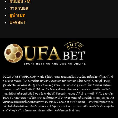
ผลบอล 7M
ราคาบอล
ยูฟ่าเบท
UFABET
© 2021 UFABET-AUTO.COM เราคือ ผู้ให้บริการแทงบอลออนไลน์ สปอร์ตออนไลน์ คาสิโนออนไลน์
ครบวงจร อันดับ 1 ในประเทศไทย ท่านสามารถสมัครสมาชิกกับทางเว็บของเราได้ง่าย ๆ ที่ Line@ :
@ufabet168auto (อย่าลืม @ ข้างหน้านะคะ) ตัวแทนโดยตรงจาก ยูฟ่าเบท เว็บพนันบอลออนไลน์
มาตรฐานระดับโลก รับเดิมพันกีฬาออนไลน์และคาสิโนทุกประเภท สามารถเล่น การพนันออนไลน์
ผ่านเว็บไซต์ หรือ บนมือถือ ( ios หรือ Android ) มีระบบฝาก-ถอนออโต้ เร็วรวดฉับไวทันใจ ปลอดภัย
100% ขั้นตอนการสมัครที่ไม่ยุ่งยากและให้บริการได้รวดเร็วผ่านคอลเซ็นเตอร์ที่จะคอยดูแลคุณอย่าง
VIP พร้อมรับโปรโมชั่นสุดพิเศษสำหรับสมาชิกใหม่ แจกเครดิตฟรี โบนัสเพียบ เราพร้อมให้บริการคุณ
แล้ววันนี้ มั่นใจได้ในการให้บริการของเราดีที่สุดจากเรา ด้วยประสบการณ์ที่มาก จริงใจ มั่นคง ลุ้นรับ
รางวัลใหญ่ทุกวัน แจ็คพอตแตกบ่อยมากที่สุด เล่นได้ตลอด 24 ชั่วโมง