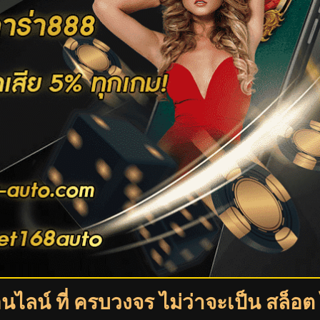
ลน์ ที่ ครบวงจร ไม่ว่าจะเป็น สล็อต