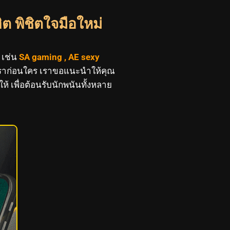
 พิชิตใจมือใหม่
 เช่น
SA gaming , AE sexy
ับเราก่อนใคร เราขอแนะนำให้คุณ
้ เพื่อต้อนรับนักพนันทั้งหลาย