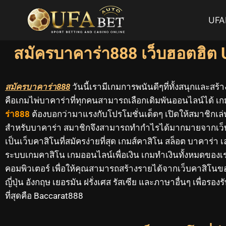
UFA
สมัครบาคาร่า888 เว็บฮอตฮิต
สมัครบาคาร่า888
วันนี้เรามีเกมการพนันดีๆที่ทั้งสนุกและสร้
คือเกมไพ่บาคาร่าที่ทุกคนสามารถเลือกเดิมพันออนไลน์ได้ เก
ร่า888
ต้องบอกว่ามาแรงกับโปรโมชั่นเด็ดๆ เปิดให้สมาชิกเล่นเพ
สำหรับบาคาร่า สมาชิกจึงสามารถทำกำไรได้มากมายจากเว็บไซต์น
เป็นเว็บคาสิโนที่สมัครง่ายที่สุด เกมส์คาสิโน สล็อต บาคาร
ระบบเกมคาสิโน เกมออนไลน์เพื่อเงิน เกมทำเงินทั้งหมดของเร
คอมพิวเตอร์ เพื่อให้คุณสามารถสร้างรายได้จากเว็บคาสิโนขอ
ญี่ปุ่น อังกฤษ เยอรมัน ฝรั่งเศส รัสเซีย และภาษาอื่นๆ เพื่อ
ที่สุดคือ Baccarat888