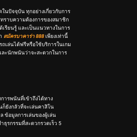
ดในปัจจุบัน ทุกอย่างเกี่ยวกับการ
ับทราบความต้องการของสมาชิก
ด้เรียนรู้ และเป็นแนวทางในการ
่า
สมัครบาคาร่า 888
เพียงเท่านี้
ารถเล่นได้ฟรีหรือใช้บริการในเกม
ันและนักพนันว่าจะสะดวกในการ
การพนันที่เข้าถึงได้ทาง
ก็ยังกลัวที่จะเล่นคาสิโน
 ข้อมูลการเล่นของผู้เล่น
ำธุรกรรมที่สะดวกรวดเร็ว 5