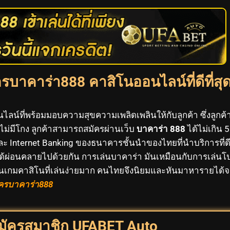
บาคาร่า888 คาสิโนออนไลน์ที่ดีที่สุ
น์ที่พร้อมมอบความสุขความเพลิดเพลินให้กับลูกค้า ซึ่งลูกค้า
ิงไม่มีโกง ลูกค้าสามารถสมัครผ่านเว็บ
บาคาร่า 888
ได้ไม่เกิน 
ะ Internet Banking ของธนาคารชั้นนำของไทยที่นำบริการที่ดีท
้ผ่อนคลายไปด้วยกัน การเล่นบาคาร่า มันเหมือนกับการเล่นโปกเ
ราะเป็นเกมคาสิโนที่เล่นง่ายมาก คนไทยจึงนิยมและหันมาหารายได
ครบาคาร่า888
 สมัครสมาชิก UFABET Auto