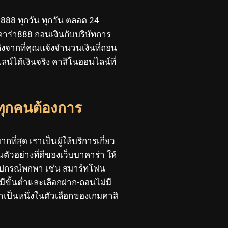
 888 ทุกวัน ทุกวัน ตลอด 24
าร่า888 ถอนเงินกับบริษัทการ
ังจากที่คุณแจ้งจำนวนเงินที่ถอน
ลน์ได้เงินจริง คาสิโนออนไลน์ที่
่ทุกคนต้องการ
่สุด เราเป็นผู้ให้บริการเกี่ยว
ตัวอย่างที่ดีของเว็บบาคาร่า ให้
อุปกรณ์พกพา เช่น สมาร์ทโฟน
มีขั้นต่ำและเลือกฝาก-ถอนไม่มี
เราเป็นหนึ่งในตัวเลือกของเกมคาสิ