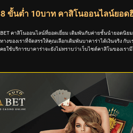
 ขั้นต่ำ 10บาท คาสิโนออนไลน์ยอดฮิต
ET คาสิโนออนไลน์ที่ยอดเยี่ยม เดิมพันกับค่ายชั้นนำยอดนิยม
งทางของเราที่จัดสรรให้คุณเลือกเดิมพันบาคาร่าได้เงินจริง ก
คยใช้บริการบาคาร่าจะยังไม่ทราบว่าเว็บไซต์คาสิโนของเรามีให