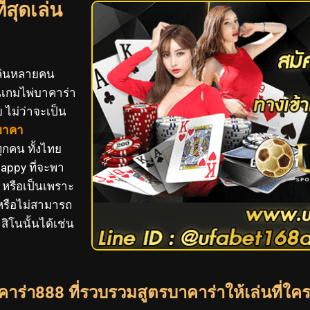
่สุดเล่น
้เล่นหลายคน
นเกมไพ่บาคาร่า
ย ไม่ว่าจะเป็น
บาคา
กคน ทั้งไทย
appy ที่จะพา
 หรือเป็นเพราะ
หรือไม่สามารถ
สิโนนั้นได้เช่น
าร่า888 ที่รวบรวมสูตรบาคาร่าให้เล่นที่ใค