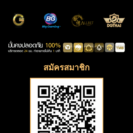
สมัครสมาชิก