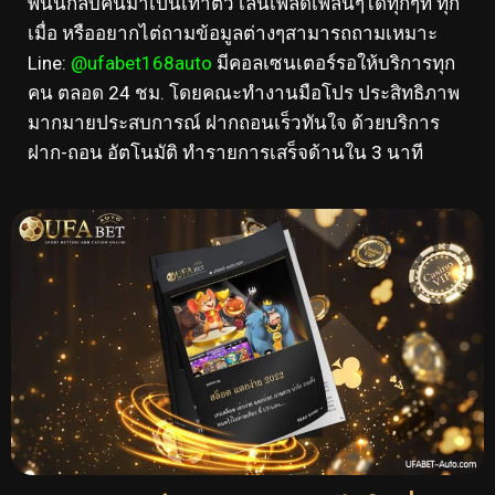
พนันกลับคืนมาเป็นเท่าตัว เล่นเพลิดเพลินๆได้ทุกๆที่ ทุก
เมื่อ หรืออยากไต่ถามข้อมูลต่างๆสามารถถามเหมาะ
Line:
@ufabet168auto
มีคอลเซนเตอร์รอให้บริการทุก
คน ตลอด 24 ชม. โดยคณะทำงานมือโปร ประสิทธิภาพ
มากมายประสบการณ์ ฝากถอนเร็วทันใจ ด้วยบริการ
ฝาก-ถอน อัตโนมัติ ทำรายการเสร็จด้านใน 3 นาที