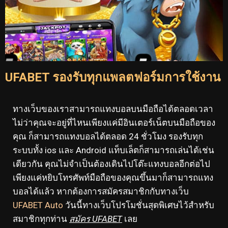
UFABET รองรับทุกแพลตฟอร์มการใช้งาน
ทางเว็บของเราสามารถแทงบอลบนมือถือได้ตลอดเวลา
ไม่ว่าคุณจะอยู่ที่ไหนเพียงแค่มีอินเตอร์เน็ตบนมือถือของ
คุณ ก็สามารถแทงบอลได้ตลอด 24 ชั่วโมง รองรับทุก
ระบบทั้ง ios และ Android แท็บเล็ตก็สามารถเล่นได้เช่น
เดียวกัน คุณไม่จำเป็นต้องเดินไปโต๊ะแทงบอลอีกต่อไป
เพียงแค่หยิบโทรศัพท์มือถือของคุณขึ้นมาก็สามารถแทง
บอลได้แล้ว หากต้องการสมัครสมาชิกกับทางเว็บ
UFABET Auto
วันนี้ทางเว็บโปรโมชั่นสุดพิเศษไว้สำหรับ
สมาชิกทุกท่าน
สมัคร UFABET
เลย