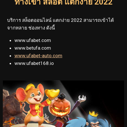
ทางเข้า สล็อต แตกง่าย 2022
บริการ สล็อตออนไลน์ แตกง่าย 2022 สามารถเข้าได้
จากหลาย ช่องทาง ดังนี้
www.ufabet.com
www.betufa.com
www.ufabet-auto.com
www.ufabet168.io