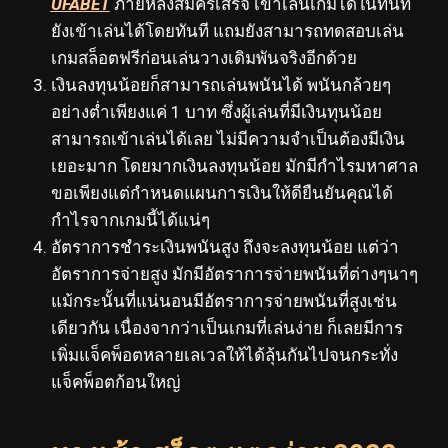
UFABET
ภายหลังสมัครเสร็จ เข้าเล่นเกมได้ในทันที
ยังเข้าเล่นได้โดยทันที แถมยังสามารถทดสอบเล่น
เกมสล็อตฟรีก่อนเล่นวางเดิมพันจริงอีกด้วย
เงินลงทุนน้อยก็สามารถเล่นพนันได้ พนันกล้วยๆ
อย่างต่ำเพียงแค่ 1 บาท ซึ่งผู้เล่นที่มีเงินทุนน้อย
สามารถเข้าเล่นได้เลย ไม่มีความจำเป็นต้องมีเงิน
เยอะมาก โดยมากเงินลงทุนน้อย มักมีกำไรมหาศาล
ขอเพียงแต่กำหนดแผนการเงินให้ดียืนยันคุณได้
กำไรจากเกมนี้ได้แน่ๆ
อัตราการชำระเงินพนันสูง ถึงจะลงทุนน้อย แต่ว่า
อัตราการจ่ายสูง มักมีอัตราการจ่ายพนันที่ต่างๆนาๆ
แม้กระนั้นที่แน่นอนมีอัตราการจ่ายพนันที่สูงเช่น
เดียวกัน เนื่องจากว่าเป็นเกมที่เล่นง่าย ก็เลยมีการ
เพิ่มแจ็คพ็อตหลายเลเวลให้ได้ลุ้นกันไปจนกระทั่ง
แจ็คพ็อตก้อนใหญ่