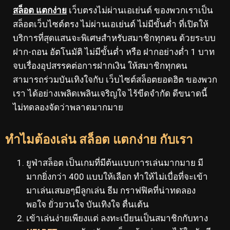
สล็อต แตกง่าย
เว็บตรงไม่ผ่านเอเย่นต์ ของพวกเราเป็น
สล็อตเว็บไซต์ตรง ไม่ผ่านเอเย่นต์ ไม่มีขั้นต่ำ ที่เปิดให้
บริการที่สุดแสนจะพิเศษสำหรับสมาชิกทุกคน ด้วยระบบ
ฝาก-ถอน อัตโนมัติ ไม่มีขั้นต่ำ หรือ ฝากอย่างต่ำ 1 บาท
จบเรื่องอุปสรรคต่อการฝากเงิน ให้สมาชิกทุกคน
สามารถร่วมบันเทิงใจกับ เว็บไซต์สล็อตยอดฮิต ของพวก
เรา ได้อย่างเพลิดเพลินเจริญใจ ไร้ขีดจำกัด ดีขนาดนี้
ไม่ทดลองจัดว่าพลาดมากมาย
ทำไมต้องเล่น สล็อต แตกง่าย กับเรา
ยูฟ่าสล็อต เป็นเกมที่มีต้นแบบการเล่นมากมาย มี
มากยิ่งกว่า 400 แบบให้เลือก ทำให้ไม่เบื่อที่จะเข้า
มาเล่นเสมอๆมีลูกเล่น ธีม กราฟฟิคที่น่าทดลอง
พอใจ ยั่วยวนใจ บันเทิงใจ ตื่นเต้น
เข้าเล่นง่ายเพียงแต่ ลงทะเบียนเป็นสมาชิกกับทาง