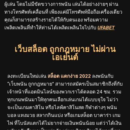
ผู้เล่น โดยไม่มีขัดขวางการพนัน เล่นได้อย่างง่ายๆ ผ่าน
ทางโทรศัพท์เคลื่อนที่ เพียงแค่มีโทรศัพท์มือถือเครื่องเดียว
คุณก็สามารถสร้างรายได้ให้กับตนเอง พร้อมความ
เพลิดเพลินที่ทำให้ท่านได้เพลิดเพลินใจไปกับ
UFABET
เว็บสล็อต ถูกกฎหมาย ไม่ผ่าน
เอเย่นต์
ลงทะเบียนใหม่เล่น
สล็อต แตกง่าย 2022
ลงพนันกับ
“เว็บพนัน ถูกกฎหมาย” สามารถสมัครเป็นสมาชิกถึงที่กับ
เจ้าหน้าที่แอดมินไลน์ของพวกเราได้ตลอด 24 ชม. รวม
ทุกเกมพนันมาให้ทุกคนเลือกเล่นเกมได้แบบจุใจ ไม่ว่า
จะเป็นเกมคาสิโน หรือไลฟ์คาสิโนสด กีฬาต่างๆ พนัน
บอล แทงมวย สลากกินแบ่ง หรือเกมสล็อต บาคาร่า เกม
ไพ่ ที่โบนัสแตกได้ไม่ยากจ่ายเงินพนันน้อย แต่ว่าได้เงิน