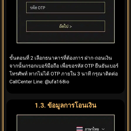
ขั้นตอนที่ 2 เลือกธนาคารที่ต้องการ ฝาก-ถอนเงิน
จากนั้นกรอกเบอร์มือถือ เพื่อขอรหัส OTP ยืนยันเบอร์
โทรศัพท์ หากไม่ได้ OTP ภายใน 3 นาที กรุณาติดต่อ
CallCenter Line: @ufa168io
1.3. ข้อมูลการโอนเงิน