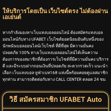
ให้บริการโดยเป็น เว็บไซต์ตรง ไม่ต้องผ่าน
เอเย่นต์
หากกำลังมองหาเว็บแทงบอลออนไลน์ ต้องสมัครแทงบอล
ออนไลน์กับทาง UFABET เว็บไซต์ยอดนิยมอันดับหนึ่งของ
นักพนันบอลออนไลน์เว็บไซต์ ที่ดีที่สุด มีความมั่นคง
ปลอดภัย 100% ทางเว็บแทงบอลออนไลน์ได้เห็นความ
ต้องการของสมาชิกที่ต้องการเว็บไซต์ที่มีความมั่นคง บริการ
ดี และมีระบบฝากถอนเงินที่ปลอดภัย สะดวกรวดเร็ว แนะนำ
เลือก เว็บแทงบอล ยูฟ่าเบท168 แห่งนี้พร้อมคอยดูแลสมาชิก
ทุกท่าน สามารถติดต่อกับทาง CALL CENTER ตลอด 24 ชม.
วิธี สมัครสมาชิก UFABET Auto