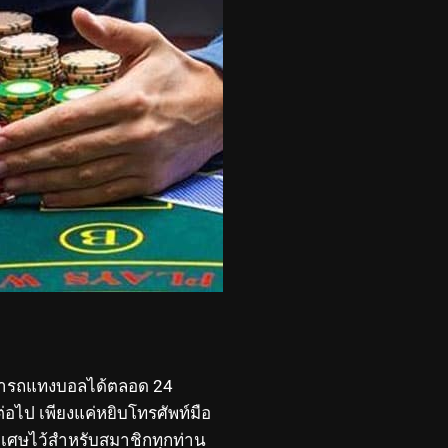
สามารถแทงบอลได้ตลอด 24
่อไป เพียงแค่หยิบโทรศัพท์มือ
พิเศษไว้สำหรับสมาชิกทุกท่าน