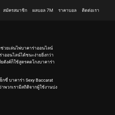
สมัครสมาชิก
ผลบอล 7M
ราคาบอล
ติดต่อเรา
มช่วยเล่นไพ่บาคาร่าออนไลน์
ร่าออนไลน์ได้ชนะง่ายยิ่งกว่า
ียตังค์ก็ใช้สูตรคดโกงบาคาร่า
ซ็กซี่ บาคาร่า Sexy Baccarat
ว่าพวกเรามีสถิติจากผู้ใช้งานบ่ง