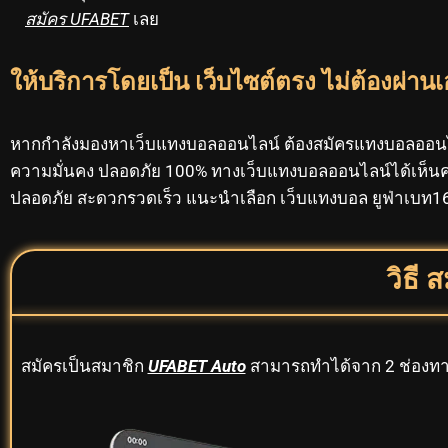
สมัคร UFABET
เลย
ให้บริการโดยเป็น เว็บไซต์ตรง ไม่ต้องผ่านเ
หากกำลังมองหาเว็บแทงบอลออนไลน์ ต้องสมัครแทงบอลออนไลน์ก
ความมั่นคง ปลอดภัย 100% ทางเว็บแทงบอลออนไลน์ได้เห็นควา
ปลอดภัย สะดวกรวดเร็ว แนะนำเลือก เว็บแทงบอล ยูฟ่าเบท1
วิธี
สมัครเป็นสมาชิก
UFABET Auto
สามารถทำได้จาก 2 ช่องทาง 