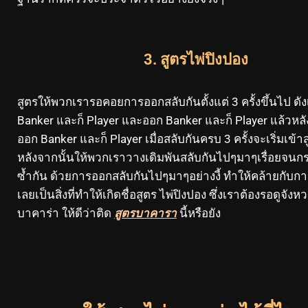
3. สูตรไพ่ปิงปอง
สูตรให้พวกเรารอคอยการออกสลับกันตั้งแต่ 3 ครั้งขึ้นไป ดั
Banker และก็ Player และออก Banker และก็ Player แล้วหลัง
ออก Banker และก็ Player เมื่อสลับกันครบ 3 ครั้งจะเริ่มเข้า
หลังจากนั้นให้พวกเราวางเดิมพันสลับกันไปๆมาๆเรื่อยจนกร
ซ้ำกัน ด้วยการออกสลับกันไปๆมาๆอย่างงี้ ทำให้คล้ายกับการ
เลยเป็นสิ่งที่ทำให้เกิดชื่อสูตร ไพ่ปิงปอง ซึ่งเราต้องรอดูจ
บาคาร่า ให้ดีว่าติด
สูตรบาคารา
นี้หรือยัง