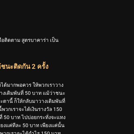
รือติดตาม สูตรบาคาร่า เป็น
ชนะติดกัน 2 ครั้ง
สียได้มากพอควร ให้พวกเราวาง
างเดิมพันที่ 50 บาท แม้ว่าชนะ
ตานี้ ก็ให้กลับมาวางเดิมพันที่
ี้พวกเราจะได้เงินรางวัล 150
ที่ 50 บาท ไปบ่อยกระทั่งจะแทง
ยงแค่ทีละ 50 บาท เพียงแค่นั้น
่อใดพวกเราจะได้กำไร 150 บาท