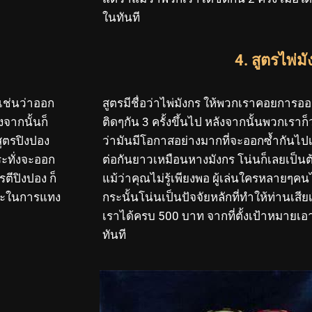
ในทันที
4. สูตรไพ่ม
งเช่นว่าออก
สูตรมีชื่อว่าไพ่มังกร ให้พวกเราคอยการออ
จากนั้นก็
ติดๆกัน 3 ครั้งขึ้นไป หลังจากนั้นพวกเราก็
สูตรปิงปอง
ว่ามันมีโอกาสอย่างมากที่จะออกซ้ำกันไปเ
ะทั่งจะออก
ต่อกันยาวเหมือนหางมังกร โน่นก็เลยเป็นต้
ตีปิงปอง ก็
แม้ว่าคุณไม่รู้เพียงพอ ผู้เล่นใครหลายๆ
ังหวะในการแทง
กระนั้นโน่นเป็นปัจจัยหลักที่ทำให้ท่านเสียเ
เราได้ครบ 500 บาท จากที่ตั้งเป้าหมายเอา
ทันที