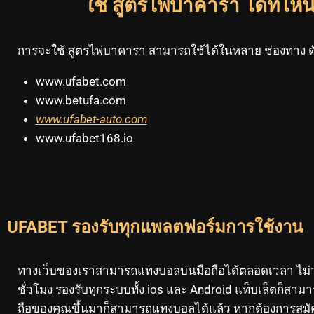
ใช้ สูตรไพ่บาคาร่า ได้ที่ไห
การจะใช้ สูตรไพ่บาคารา สามารถใช้ได้ในหลาย ช่องทาง ดัง
www.ufabet.com
www.betufa.com
www.ufabet-auto.com
www.ufabet168.io
UFABET รองรับทุกแพลตฟอร์มการใช้งาน
ทางเว็บของเราสามารถแทงบอลบนมือถือได้ตลอดเวลา ไม่ว่า
ชั่วโมง รองรับทุกระบบทั้ง ios และ Android แท็บเล็ตก็สาม
ถือของคุณขึ้นมาก็สามารถแทงบอลได้แล้ว หากต้องการสมั