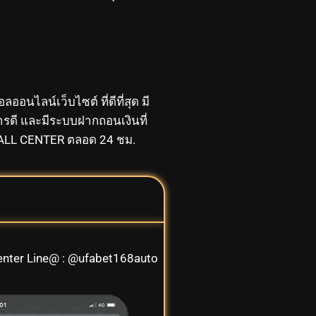
ไลน์เว็บไซต์ ที่ดีที่สุด มี
รดี และมีระบบฝากถอนเงินที่
 CALL CENTER ตลอด 24 ชม.
enter Line@ : @ufabet168auto