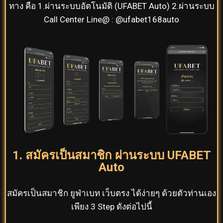
ทาง คือ 1.ผ่านระบบอัตโนมัติ (UFABET Auto) 2.ผ่านระบบ
Call Center Line@ : @ufabet168auto
1. สมัครเป็นสมาชิก ผ่านระบบ UFABET
Auto
สมัครเป็นสมาชิก ยูฟ่าเบท เว็บตรง ได้ง่ายๆ ด้วยตัวท่านเอง
เพียง 3 Step ดังต่อไปนี้