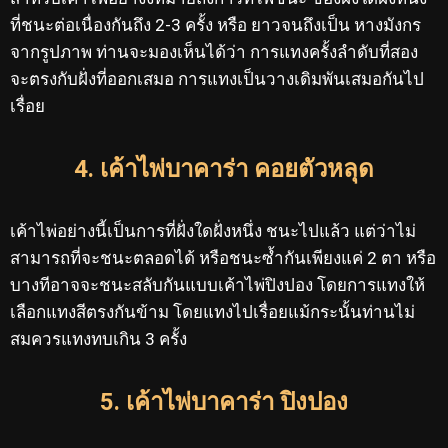
ที่ชนะต่อเนื่องกันถึง 2-3 ครั้ง หรือ ยาวจนถึงเป็น หางมังกร
จากรูปภาพ ท่านจะมองเห็นได้ว่า การแทงครั้งลำดับที่สอง
จะตรงกับฝั่งที่ออกเสมอ การแทงเป็นวางเดิมพันเสมอกันไป
เรื่อย
4. เค้าไพ่บาคาร่า คอยตัวหลุด
เค้าไพ่อย่างนี้เป็นการที่ฝั่งใดฝั่งหนึ่ง ชนะไปแล้ว แต่ว่าไม่
สามารถที่จะชนะตลอดได้ หรือชนะซ้ำกันเพียงแค่ 2 ตา หรือ
บางทีอาจจะชนะสลับกันแบบเค้าไพ่ปิงปอง โดยการแทงให้
เลือกแทงสีตรงกันข้าม โดยแทงไปเรื่อยแม้กระนั้นท่านไม่
สมควรแทงทบเกิน 3 ครั้ง
5. เค้าไพ่บาคาร่า ปิงปอง