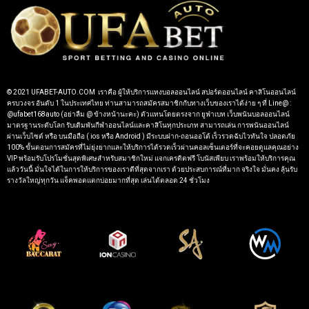
© 2021 UFABET-AUTO.COM เราคือ ผู้ให้บริการแทงบอลออนไลน์ สปอร์ตออนไลน์ คาสิโนออนไลน์
ครบวงจร อันดับ 1 ในประเทศไทย ท่านสามารถสมัครสมาชิกกับทางเว็บของเราได้ง่าย ๆ ที่ Line@ :
@ufabet168auto (อย่าลืม @ ข้างหน้านะคะ) ตัวแทนโดยตรงจาก ยูฟ่าเบท เว็บพนันบอลออนไลน์
มาตรฐานระดับโลก รับเดิมพันกีฬาออนไลน์และคาสิโนทุกประเภท สามารถเล่น การพนันออนไลน์
ผ่านเว็บไซต์ หรือ บนมือถือ ( ios หรือ Android ) มีระบบฝาก-ถอนออโต้ เร็วรวดฉับไวทันใจ ปลอดภัย
100% ขั้นตอนการสมัครที่ไม่ยุ่งยากและให้บริการได้รวดเร็วผ่านคอลเซ็นเตอร์ที่จะคอยดูแลคุณอย่าง
VIP พร้อมรับโปรโมชั่นสุดพิเศษสำหรับสมาชิกใหม่ แจกเครดิตฟรี โบนัสเพียบ เราพร้อมให้บริการคุณ
แล้ววันนี้ มั่นใจได้ในการให้บริการของเราดีที่สุดจากเรา ด้วยประสบการณ์ที่มาก จริงใจ มั่นคง ลุ้นรับ
รางวัลใหญ่ทุกวัน แจ็คพอตแตกบ่อยมากที่สุด เล่นได้ตลอด 24 ชั่วโมง