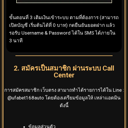
ขั้นตอนที่ 3 เติมเงินเข้าระบบ ตามที่ต้องการ (สามารถ
เปิดบัญชี เริ่มต้นได้ที่ 0 บาท) กดยืนยันยอดฝาก แล้ว
รอรับ Username & Password ได้ใน SMS ได้ภายใน
3 นาที
2. สมัครเป็นสมาชิก ผ่านระบบ Call
Center
การสมัครสมาชิก เว็บตรง สามาถทำได้รายการได้ใน Line :
@ufabet168auto โดยต้องเตรียมข้อมูลให้ เหล่าแอดมิน
ดังนี้
ข้อมูลส่วนตัว