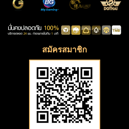
สมัครสมาชิก