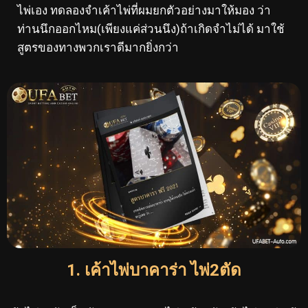
ไพ่เอง ทดลองจำเค้าไพ่ที่ผมยกตัวอย่างมาให้มอง ว่า
ท่านนึกออกไหม(เพียงแค่ส่วนนึง)ถ้าเกิดจำไม่ได้ มาใช้
สูตรของทางพวกเราดีมากยิ่งกว่า
1. เค้าไพ่บาคาร่า ไพ่2ตัด