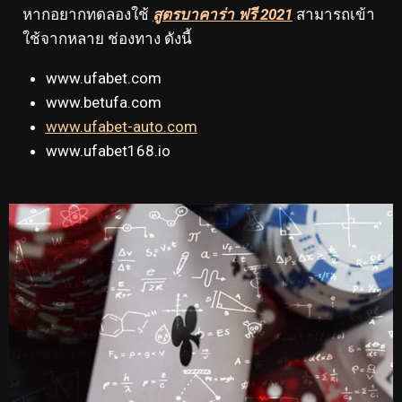
หากอยากทดลองใช้
สูตรบาคาร่า ฟรี 2021
สามารถเข้า
ใช้จากหลาย ช่องทาง ดังนี้
www.ufabet.com
www.betufa.com
www.ufabet-auto.com
www.ufabet168.io