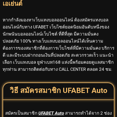
เอเย่นต์
หากกำลังมองหาเว็บแทงบอลออนไลน์ ต้องสมัครแทงบอล
ออนไลน์กับทาง UFABET เว็บไซต์ยอดนิยมอันดับหนึ่งของ
นักพนันบอลออนไลน์เว็บไซต์ ที่ดีที่สุด มีความมั่นคง
ปลอดภัย 100% ทางเว็บแทงบอลออนไลน์ได้เห็นความ
ต้องการของสมาชิกที่ต้องการเว็บไซต์ที่มีความมั่นคง บริการ
ดี และมีระบบฝากถอนเงินที่ปลอดภัย สะดวกรวดเร็ว แนะนำ
เลือก เว็บแทงบอล ยูฟ่าเบท168 แห่งนี้พร้อมคอยดูแลสมาชิก
ทุกท่าน สามารถติดต่อกับทาง CALL CENTER ตลอด 24 ชม.
วิธี สมัครสมาชิก UFABET Auto
สมัครเป็นสมาชิก
UFABET Auto
สามารถทำได้จาก 2 ช่อง