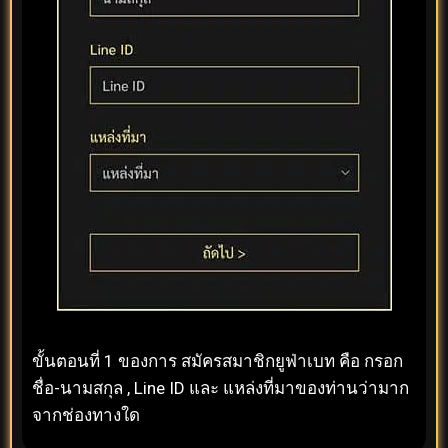
ขั้นตอนที่ 1 ของการ สมัครสมาชิกยูฟ่าเบท คือ กรอก
ชื่อ-นามสกุล , Line ID และ แหล่งที่มาของท่านว่ามาก
จากช่องทางใด