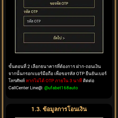
ขั้นตอนที่ 2 เลือกธนาคารที่ต้องการ ฝาก-ถอนเงิน
จากนั้นกรอกเบอร์มือถือ เพื่อขอรหัส OTP ยืนยันเบอร์
โทรศัพท์
หากไม่ได้ OTP ภายใน 3 นาที
ติดต่อ
CallCenter Line@:
@ufabet168auto
1.3. ข้อมูลการโอนเงิน