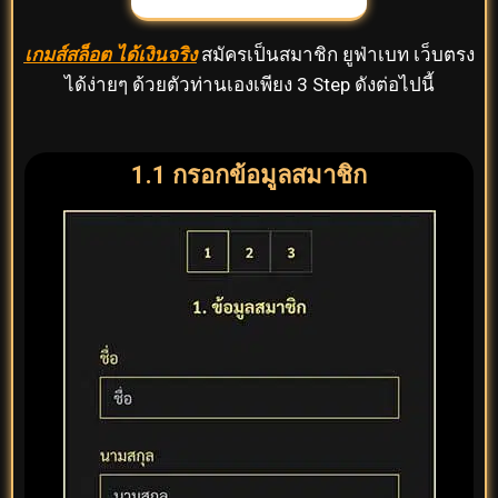
เกมส์สล็อต ได้เงินจริง
สมัครเป็นสมาชิก ยูฟ่าเบท เว็บตรง
ได้ง่ายๆ ด้วยตัวท่านเองเพียง 3 Step ดังต่อไปนี้
1.1 กรอกข้อมูลสมาชิก