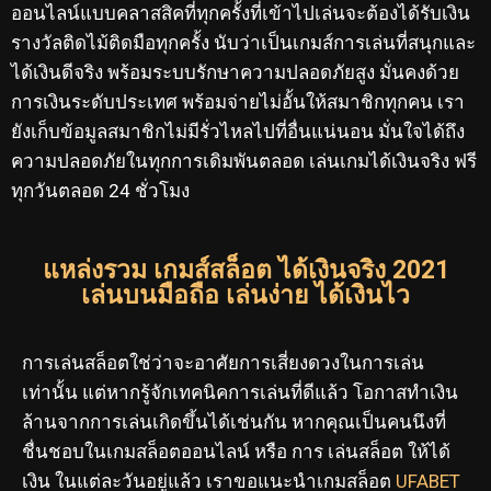
ออนไลน์แบบคลาสสิคที่ทุกครั้งที่เข้าไปเล่นจะต้องได้รับเงิน
รางวัลติดไม้ติดมือทุกครั้ง นับว่าเป็นเกมส์การเล่นที่สนุกและ
ได้เงินดีจริง พร้อมระบบรักษาความปลอดภัยสูง มั่นคงด้วย
การเงินระดับประเทศ พร้อมจ่ายไม่อั้นให้สมาชิกทุกคน เรา
ยังเก็บข้อมูลสมาชิกไม่มีรั่วไหลไปที่อื่นแน่นอน มั่นใจได้ถึง
ความปลอดภัยในทุกการเดิมพันตลอด เล่นเกมได้เงินจริง ฟรี
ทุกวันตลอด 24 ชั่วโมง
แหล่งรวม เกมส์สล็อต ได้เงินจริง 2021
เล่นบนมือถือ เล่นง่าย ได้เงินไว
การเล่นสล็อตใช่ว่าจะอาศัยการเสี่ยงดวงในการเล่น
เท่านั้น แต่หากรู้จักเทคนิคการเล่นที่ดีแล้ว โอกาสทำเงิน
ล้านจากการเล่นเกิดขึ้นได้เช่นกัน หากคุณเป็นคนนึงที่
ชื่นชอบในเกมสล็อตออนไลน์ หรือ การ เล่นสล็อต ให้ได้
เงิน ในแต่ละวันอยู่แล้ว เราขอแนะนำเกมสล็อต
UFABET