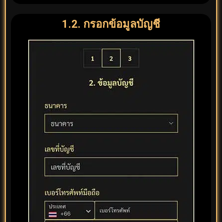
1.2. กรอกข้อมูลบัญชี