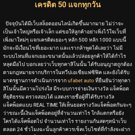
เครดิต 50 แจกทุกวัน
ปัจจุบันได้มีเว็บสล็อตออนไลน์เกิดขึ้นมากมาย ไม่ว่าจะ
เป็นเจ้าใหญ่หรือเจ้าเล็ก แต่ขอให้ลูกค้าอย่าเพิ่งไว้ใจเว็บที่
เพิ่งมาใหม่ๆ แจกเครดิตเยอะๆ หลัก 500 หลัก 1000 แบบนี้
มักจะมีเงื่อนไขที่เยอะมาก และเรากล้าพูดได้เลยว่า ไม่มี
ระบบไหนที่แจกเยอะขนาดนั้นแล้วปล่อยลูกค้าให้ได้กำไร
หลุดมือไป บอกเลยว่าเว็บทุกคาสิโนนั้น ได้รับอนุญาตถูกต้อง
ตามกฎหมายจากบริการในทวีปเอเชียแฟซิฟิค และยังได้รับ
มาตรฐานการดำเนินการจาก
ufabet auto
ที่ยืนยันว่าทุกคา
สิโนนั้นมีความโปร่งใส มีระบบการจ่ายเงินรางวัล แจ็คพ็อต
ที่ยุติธรรม ตรวจสอบได้ แสดงรายชื่อผู้ที่ได้รับรางวัล
แจ็คพ็อตแบบ REAL TIME ให้เห็นยอดรางวัลแจ็คพ็อตกันจะๆ
ว่าขณะนี้เงินแจ็คพ็อตอยู่ที่จำนวนเท่าไร ใกล้แตกหรือยัง
ใครได้แจ็คพ็อตไป จำนวนเท่าไร รายงานกันสดๆหน้าเว็บ
ตลอด 24 ชั่วโมงฉะนั้นลูกค้าควรเช็คเว็บไซต์ที่กำลังจะฝาก