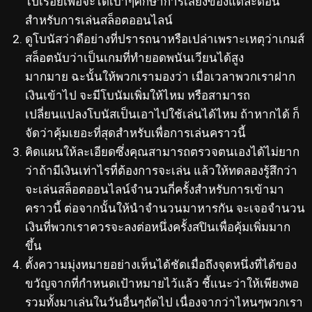
ไปเรื่อยเพื่อจะได้เบาๆศึกษาการเสี่ยงของแต่ละตอน
สำหรับการเล่นสล็อตออนไลน์
ดูโบนัสว่าดีอย่างที่ปรารถนาหรือเปล่าเพราะเหตุว่าเกมส์
สล็อตนับว่าเป็นเกมที่ทำยอดพนันเวียนได้สูง
มากมาย ฉะนั้นให้พวกเรามองว่า เมื่อเวลาพวกเราฝาก
เงินเข้าไป จะมีโบนัมเพิ่มให้ไหม หรือสามารถ
เปลี่ยนแปลงโบนัสเป็นเอาไปใช้เล่นได้ไหม ถ้าหากได้ ก็
จัดว่าคุ้มเยอะที่สุดสำหรับเพื่อการเล่นคราวนี้
คิดแผนให้ละเอียดซึ่งคุณสามารถตรวจตนเองได้ไม่ยาก
ว่าถ้ามีเงินเท่าไรที่ต้องการจะเล่น แล้วให้ทดลองรู้สึกว่า
จะเล่นสล็อตออนไลน์จำนวนกี่ครั้งสำหรับการเข้ามา
คราวนี้ ต่อจากนั้นให้นำจำนวนมาหารกัน จะเจอจำนวน
เงินที่พวกเราควรจะลงต่อหนึ่งครั้งสปินเพื่อคุ้มเพิ่มมาก
ขึ้น
ตั้งความมุ่งหมายอย่างเห็นได้ชัดเมื่อถึงจุดหนึ่งที่ได้ของ
ขวัญจากที่กำหนดเป้าหมายไว้แล้ว ชี้แนะว่าให้เพียงพอ
รวมทั้งมาเล่นในวันอื่นๆถัดไป เนื่องจากว่าไหนๆพวกเรา