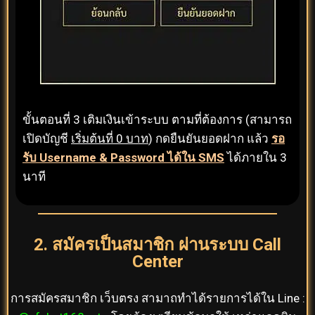
ขั้นตอนที่ 3 เติมเงินเข้าระบบ ตามที่ต้องการ (สามารถ
เปิดบัญชี
เริ่มต้นที่ 0 บาท
) กดยืนยันยอดฝาก แล้ว
รอ
รับ Username & Password ได้ใน SMS
ได้ภายใน 3
นาที
2. สมัครเป็นสมาชิก ผ่านระบบ Call
Center
การสมัครสมาชิก เว็บตรง สามาถทำได้รายการได้ใน Line :