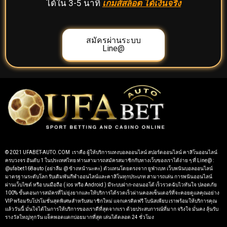
ได้ใน 3-5 นาที
เกมส์สล็อต ได้เงินจริง
สมัครผ่านระบบ
Line@
© 2021 UFABET-AUTO.COM เราคือ ผู้ให้บริการแทงบอลออนไลน์ สปอร์ตออนไลน์ คาสิโนออนไลน์
ครบวงจร อันดับ 1 ในประเทศไทย ท่านสามารถสมัครสมาชิกกับทางเว็บของเราได้ง่าย ๆ ที่ Line@ :
@ufabet168auto (อย่าลืม @ ข้างหน้านะคะ) ตัวแทนโดยตรงจาก ยูฟ่าเบท เว็บพนันบอลออนไลน์
มาตรฐานระดับโลก รับเดิมพันกีฬาออนไลน์และคาสิโนทุกประเภท สามารถเล่น การพนันออนไลน์
ผ่านเว็บไซต์ หรือ บนมือถือ ( ios หรือ Android ) มีระบบฝาก-ถอนออโต้ เร็วรวดฉับไวทันใจ ปลอดภัย
100% ขั้นตอนการสมัครที่ไม่ยุ่งยากและให้บริการได้รวดเร็วผ่านคอลเซ็นเตอร์ที่จะคอยดูแลคุณอย่าง
VIP พร้อมรับโปรโมชั่นสุดพิเศษสำหรับสมาชิกใหม่ แจกเครดิตฟรี โบนัสเพียบ เราพร้อมให้บริการคุณ
แล้ววันนี้ มั่นใจได้ในการให้บริการของเราดีที่สุดจากเรา ด้วยประสบการณ์ที่มาก จริงใจ มั่นคง ลุ้นรับ
รางวัลใหญ่ทุกวัน แจ็คพอตแตกบ่อยมากที่สุด เล่นได้ตลอด 24 ชั่วโมง