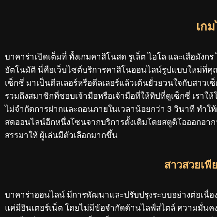
เกมไ
บาคาร่าเปิดเต็มที่ ทั้งเกมคาสิโนสด รูเล็ต ไฮโล และเสือม
อัตโนมัติ นี่คือเว็บไซต์บริการคาสิโนออนไลน์รูปแบบใหม่ที
เซ็กซี่ มาเป็นดีลเลอร์หรือดีลเลอร์แล้วเต้นยั่วยวนใจกับสาวเซ
รวมถึงสมาชิกที่ชอบเจ้ามือหรือเจ้ามือที่ให้ทิปที่ดูเซ็กซี่ เ
ไม่จำกัดการฝากและถอนภายในเวลาน้อยกว่า 3 วินาที ทำให้ผู้ใ
สดออนไลน์อีกหนึ่งโซนจากบริการดั้งเดิมโดยสตูดิโอออกอากาศข
สรรมาให้ ผู้เล่นมีตัวเลือกมากขึ้น
สาวสวยเพีย
บาคาร่าออนไลน์ มีการพัฒนาและปรับปรุงระบบอย่างต่อเนื่องเพ
แค่มีอินเตอร์เน็ต โดยไม่มีข้อจำกัดด้านไลฟ์สไตล์ ความม