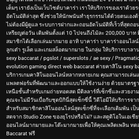
เต็มๆ เรายังเป็นเว็บไซต์บาคาร่า เราให้บริการของเราด้วย
อัตโนมัติล่าสุด ซึ่งช่วยให้นักพนันทำธุรกรรมได้ด้วยตนเองด้
ไม่ต้องมีผู้ดูแล ระบบการฝากและถอนอัตโนมัติที่เร็วที่สุดถอน
เหรียญต่อวัน เดิมพันตั้งแต่ 10 ไปจนถึงไม้ละ 200,000 บาท ม
สมาชิกได้เลือกเล่นมากมาย อาทิ บาคาร่า บาคาร่าออนไลน์ 
ลูกเต๋า รูเล็ต และเกมสล็อตมากมาย ในกลุ่ม ให้บริการบาลาน
sexy baccarat / pgslot / superslots / ae sexy / Pragmatic 
evolution gaming direct web baccarat ค่ายคาสิโน sexy ba
บริการเกมคาสิโนออนไลน์หลากหลายเกม คุณสามารถเล่นแล
แพลตฟอร์มที่พัฒนาและออกแบบให้ใช้งานง่าย ด้วยมาตรฐา
เหนือชั้นสำหรับเกมถ่ายทอดสด มีดิลลาร์ที่เซ็กซี่และสวยง
คุณจะไม่มีวันเบื่อกับชุดบิกินี่สุดเซ็กซี่นี้ วิดีโอมีให้บริกา
สำหรับสมาชิกคาสิโนออนไลน์สุดเซ็กซี่ที่จะเลือกเดิมพัน เป
สดจาก Studio Zone ของยุโรปหรือไม่? และสตูดิโอในเอเชีย
ออนไลน์มากมายและโต๊ะมากมายเพื่อให้คุณเพลิดเพลิน ทด
Baccarat ฟรี