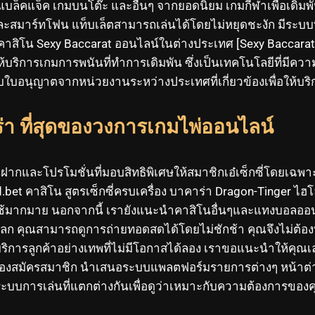
ี แบล็คแจ็ค เกมบนโต๊ะ และอื่นๆ จากยอดนิยม เกมกีฬาเพื่อเดิ
และสมาร์ทโฟน แท็บเล็ตสามารถเล่นได้โดยไม่หยุดชะงัก มีระบบ
คาสิโน Sexy Baccarat ออนไลน์ในต่างประเทศ [Sexy Baccara
ห้บริการเกมการพนันที่ทำการเดิมพัน ซึ่งเป็นเทคโนโลยีที่มีคว
บใบอนุญาตจากหน่วยงานระหว่างประเทศที่เกี่ยวข้องเพื่อให้บ
ร่า ที่สุดของวงการเกมไพ่ออนไลน์
ินฝากและโปรโมชั่นที่มอบสิทธิพิเศษให้สมาชิกเอ๋เซ็กซี่โดยเฉพ
 sood.bet คาสิโน สูตรเซ็กซี่ครบเครื่อง บาคาร่า Dragon-Tinge
ู้ใช้มากมาย นอกจากนี้ เรายังแนะนำคาสิโนอื่นๆและแทงบอลออ
ในโลก คุณสามารถดูการถ่ายทอดสดได้โดยไม่ชักช้า คุณจึงไม่ต้
รบริการลูกค้าอย่างเทพที่ไม่มีโอกาสได้ลอง เราขอแนะนำให้คุณเ
ม่ต้องสมัครสมาชิก นำเสนอระบบแพลตฟอร์มรายการต่างๆ หน้าต่
ระบบการเล่นที่แตกต่างกันเพื่อดูว่าเหมาะกับความต้องการของคุ