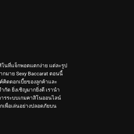
ิโนที่แจ็กพอตแตกง่าย แต่ละรูป
มากมาย Sexy Baccarat ตอนนี้
ค์คิดดอกเบี้ยของลูกค้าและ
ำกัด ยิ่งเชิญมากยิ่งดี เรานำ
ิการระบบเกมคาสิโนออนไลน์
กเพื่อเล่นอย่างปลอดภัยบน