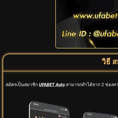
วิธี
สมัครเป็นสมาชิก
UFABET Auto
สามารถทำได้จาก 2 ช่องทาง 