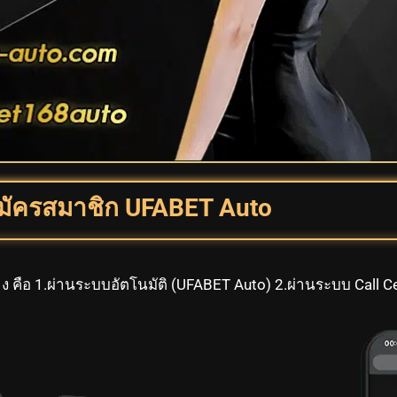
 สมัครสมาชิก UFABET Auto
คือ 1.ผ่านระบบอัตโนมัติ (UFABET Auto) 2.ผ่านระบบ Call C