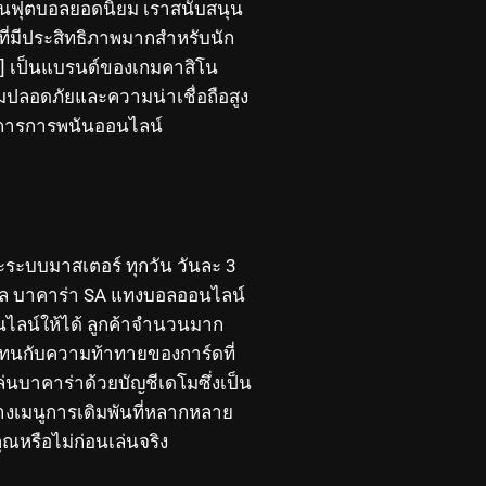
มพันฟุตบอลยอดนิยม เราสนับสนุน
ที่มีประสิทธิภาพมากสำหรับนัก
t] เป็นแบรนด์ของเกมคาสิโน
ามปลอดภัยและความน่าเชื่อถือสูง
ริการการพนันออนไลน์
าะระบบมาสเตอร์ ทุกวัน วันละ 3
r ไฮโล บาคาร่า SA แทงบอลออนไลน์
นไลน์ให้ได้ ลูกค้าจำนวนมาก
องทนกับความท้าทายของการ์ดที่
ล่นบาคาร่าด้วยบัญชีเดโมซึ่งเป็น
างเมนูการเดิมพันที่หลากหลาย
ณหรือไม่ก่อนเล่นจริง