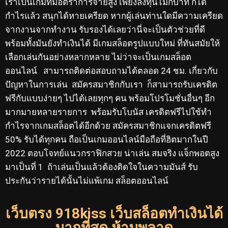
เราเป็นเกมที่มีอัตราการจ่ายสูง เพียงลงทุนไม่กี่บาท ก็ได้
กำไรแล้ว สนุกได้หายเครียด หากผู้เล่นท่านใดมีความเครียด
จากงานจากทำงาน รับรองได้เลยว่านี่จะเป็นตัวช่วยที่ดี
พร้อมทั้งมันยังทำเงินได้ มีเกมสล็อตรูปแบบใหม่ ที่ทันสมัยให้
เลือกเล่นกันอย่างหลากหลาย ไม่ว่าจะเป็นเกมสล็อต
ออนไลน์ สามารถติดต่อสอบถามได้ตลอด 24 ชม. เกี่ยวกับ
ปัญหาในการเล่น สมัครสมาชิกกับเรา ก็สามารถรับเครดิต
ฟรีกับแบบง่ายๆ ไปได้เลยทุกๆ คน พร้อมโปรโมชั่นอื่นๆ อีก
มากมายหลายรายการ พร้อมรับโบนัส เครดิตฟรีไปใช้ทำ
กำไรจากเกมสล็อตได้อีกด้วย สมัครสมาชิกแจกเครดิตฟรี
50% รับได้ทุกคน ถือเป็นเกมออนไลน์มือถือที่ฮิตมากในปี
2022 ตอบโจทย์แนวกราฟิกสวย น่าเล่น สมจริง แจ็กพอตสูง
มาเป็นที่ 1 ถ้าเล่นเป็นแล้วต้องติดใจในความมันส์ รับ
ประกันว่ารายได้นั้นไม่แพ้เกม สล็อตออนไลน์
เว็บตรง 918kiss เว็บสล็อตทำเงินได้
มากที่สุด ห้ามพลาด