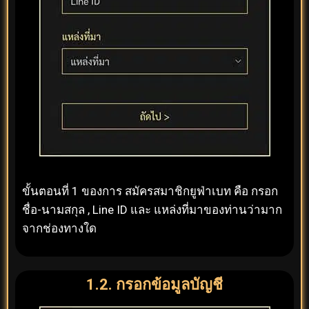
ขั้นตอนที่ 1 ของการ สมัครสมาชิกยูฟ่าเบท คือ กรอก
ชื่อ-นามสกุล , Line ID และ แหล่งที่มาของท่านว่ามาก
จากช่องทางใด
1.2. กรอกข้อมูลบัญชี