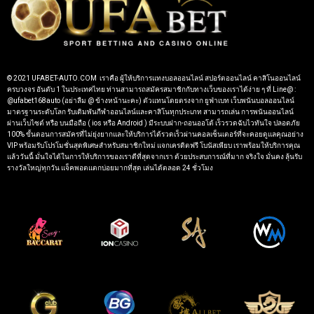
© 2021 UFABET-AUTO.COM เราคือ ผู้ให้บริการแทงบอลออนไลน์ สปอร์ตออนไลน์ คาสิโนออนไลน์
ครบวงจร อันดับ 1 ในประเทศไทย ท่านสามารถสมัครสมาชิกกับทางเว็บของเราได้ง่าย ๆ ที่ Line@ :
@ufabet168auto (อย่าลืม @ ข้างหน้านะคะ) ตัวแทนโดยตรงจาก ยูฟ่าเบท เว็บพนันบอลออนไลน์
มาตรฐานระดับโลก รับเดิมพันกีฬาออนไลน์และคาสิโนทุกประเภท สามารถเล่น การพนันออนไลน์
ผ่านเว็บไซต์ หรือ บนมือถือ ( ios หรือ Android ) มีระบบฝาก-ถอนออโต้ เร็วรวดฉับไวทันใจ ปลอดภัย
100% ขั้นตอนการสมัครที่ไม่ยุ่งยากและให้บริการได้รวดเร็วผ่านคอลเซ็นเตอร์ที่จะคอยดูแลคุณอย่าง
VIP พร้อมรับโปรโมชั่นสุดพิเศษสำหรับสมาชิกใหม่ แจกเครดิตฟรี โบนัสเพียบ เราพร้อมให้บริการคุณ
แล้ววันนี้ มั่นใจได้ในการให้บริการของเราดีที่สุดจากเรา ด้วยประสบการณ์ที่มาก จริงใจ มั่นคง ลุ้นรับ
รางวัลใหญ่ทุกวัน แจ็คพอตแตกบ่อยมากที่สุด เล่นได้ตลอด 24 ชั่วโมง