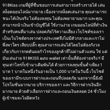
918Kiss เกมที่ผู้ที่ชื่นชอบการเล่นสามารถสร้างรายได้ เล่น
สล็อตออนไลน์มากมาย เนื่องจากสล็อตเล่นง่าย คุณสามารถ
ชนะได้เงินจริง ไม่ต้องลงทุน ไม่ต้องพยายามมาก และคุณ
สามารถนำเงินเข้าบัญชีได้ ใช้งานง่าย เกมออนไลน์ที่ทำเงิน
สำหรับคนที่มาเล่น ปลอดภัยไร้ความเสี่ยง เว็บไซต์ของเรา
เป็นเว็บไซต์ตรงจากต่างประเทศจึงไม่มีตัวกลางและเราไม่
พึ่งพาใคร เสียบปลั๊ก คุณสามารถเล่นได้โดยไม่ต้องกังวล
เกี่ยวกับการกดดันผลกำไรของลูกค้าที่ไม่ผ่านตัวแทน ใช่ แต่
มันเล่นง่าย 918KISS auto wallet เท่านั้นที่ต้องจ่ายจริง !! มี
ทุนเท่าไหร่ก็เข้ามาเดิมพันได้ ด้วยการลงทุนขั้นต่ำเพียง 1
บาท 1 บาทในหนึ่งวันอาจเป็น 1,000 บาทในวันนี้ เว็บไซต์
ของเรามีระบบการฝากและถอนที่ปลอดภัย นอกจากนี้ยังมี
โปรโมชั่นมากมาย บริการของเรา และวิธีการฝากเงินอีก
มากมาย ด้วยตัวเลือกการฝากและถอนเงินตลอด 24 ชั่วโมง
ผู้เข้าชมจะไม่ผิดหวัง