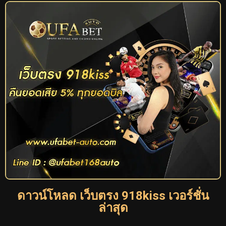
ดาวน์โหลด เว็บตรง 918kiss เวอร์ชั่น
ล่าสุด