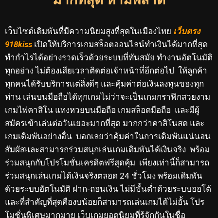
เว็บไซต์เดิมพันที่มีความนิยมสูงที่สุดในเมืองไทย
เว็บตรง
918kiss
เปิดให้บริการเกมสล็อตออนไลน์ทำเงินได้มากที่สุด
ทำกำไรได้อย่างรวดเร็วด้วยระบบที่ทันสมัย ทำงานอัตโนมัติ
ทุกอย่าง ไม่ต้องเสียเวลาติดต่อเจ้าหน้าที่อีกต่อไป ให้ลูกค้า
ทุกคนได้รับบริการแต่สิ่งดีๆ และคุ้มค่าต่อเงินลงทุนของทุก
ท่าน เล่นบนมือถือได้ทุกเกมไม่ว่าจะเป็นเกมกราฟิกสวยงาม
เกมไพ่คาสิโน แทงหวยบนมือถือ เกมสล็อตมือถือ และมีผู้
สมัครเข้าเล่นต่อวันเยอะมากที่สุด มากกว่าคาสิโนสด และ
เกมเดิมพันอย่างอื่น บอกเลยว่าคุ้มค่าในการเดิมพันแน่นอน
สัมผัสและสามารถร่วมสนุกเล่นเกมเดิมพันได้เงินจริง พร้อม
ร่วมสนุกกับโปรโมชั่นเครดิตฟรีสุดคุ้ม เพียงเท่านี้ก็สามารถ
ร่วมสนุกเล่นเกมได้เงินจริงตลอด 24 ชั่วโมง พร้อมเดิมพัน
ด้วยระบบอัตโนมัติ ฝาก-ถอนเงิน ไม่มีขั้นต่ำด้วยระบบออโต้
และที่สำคัญที่สุดคืองบน้อยก็สามารถเล่นเกมได้ไม่อั้น โปร
โมชั่นพิเศษมากมาย เว็บเกมยอดนิยมที่รู้จักกันในชื่อ