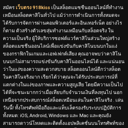
สมัคร
เว็บตรง 918kiss
เป็นสล็อตแมชชีนออนไลน์ที่ทำงาน
เหมือนสล็อตคาสิโนทั่วไป แม้ว่าการดำเนินการทั้งหมดจะ
ได้รับการจัดการผ่านคอมพิวเตอร์และอินเทอร์เน็ต อย่างไร
ก็ตาม ตัวสร้างตัวเลขสุ่มทำงานเหมือนกับสล็อตจริง ใน
ความเป็นจริง ผู้ให้บริการซอฟต์แวร์คาสิโนส่วนใหญ่สร้าง
สล็อตแมชชีนออนไลน์เพื่อแข่งขันกับคาสิโนบนบกในแง่
ของกราฟิกในเกมและเอฟเฟกต์เสียง คุณอาจพบว่าคาสิโน
บนบกไม่สามารถแข่งขันกับคาสิโนออนไลน์ได้ และแน่นอน
ว่าในแง่ของความสะดวกสบาย สล็อตออนไลน์ดีกว่าสล็อต
ในคาสิโนจริงมาก เรียกได้ว่าคุณจะได้รับประสบการณ์ที่
แตกต่างในแง่ของภาพและความสูญเสีย โดยมีความเป็นไป
ได้ที่จะชนะมากกว่าเมื่อเทียบกับจำนวนเงินที่ลงทุนไป นอก
เหนือจากประสบการณ์สล็อตเหมือนเล่นในคาสิโนจริง . เล่น
วันนี้! ทั้งโทรศัพท์มือถือและแท็บเล็ตรองรับระบบปฏิบัติการ
ทั้งหมด: iOS, Android, Windows และ Mac และคุณยัง
สามารถดาวน์โหลดและติดตั้งแอปพลิเคชั่นบนโทรศัพท์ของ