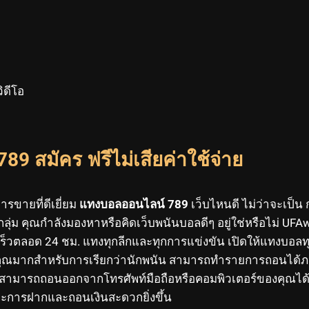
ิดีโอ
9 สมัคร ฟรีไม่เสียค่าใช้จ่าย
รขายที่ดีเยี่ยม
แทงบอลออนไลน์ 789
เว็บไหนดี ไม่ว่าจะเป็น ก
กลุ่ม คุณกำลังมองหาหรือคิดเว็บพนันบอลดีๆ อยู่ใช่หรือไม่ U
็วตลอด 24 ชม. แทงทุกลีกและทุกการแข่งขัน เปิดให้แทงบอลทุ
บคุณมากสำหรับการเรียกว่านักพนัน สามารถทำรายการถอนได้ภายใ
ุณสามารถถอนออกจากโทรศัพท์มือถือหรือคอมพิวเตอร์ของคุณได้
ละการฝากและถอนเงินสะดวกยิ่งขึ้น