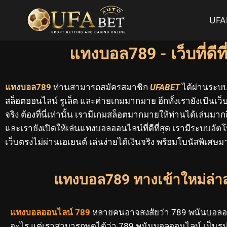
UFA
แทงบอล789 - เว็บที่ดี
แทงบอล789
ท่านสามารถสมัครสมาชิก
UFABET
ได้ผ่านระบบ
สล็อตออนไลน์ รูเล็ต และค่ายเกมมากมาย อีกทั้งเรายังเป้นเว็บท
จริง ต้องที่นี่เท่านั้น เรามีเกมสล็อตมากมายให้ท่านได้เล่นมา
และเรายังเปิดให้เล่นแทงบอลออนไลน์ที่ดีที่สุด เรามีระบบอัตโนม
เว็บตรงไม่ผ่านเอเยนต์ เล่นง่ายได้เงินจริง พร้อมโบนัสพิเศษ
แทงบอล789 ทางเข้าใหม่ล่าส
แทงบอลออนไลน์ 789
หลายคนอาจสงสัยว่า 789 พนันบอลอ
อะไร แต่เราสามารถพูดได้ว่า 789 พนันบอลออนไลน์ เป็นร