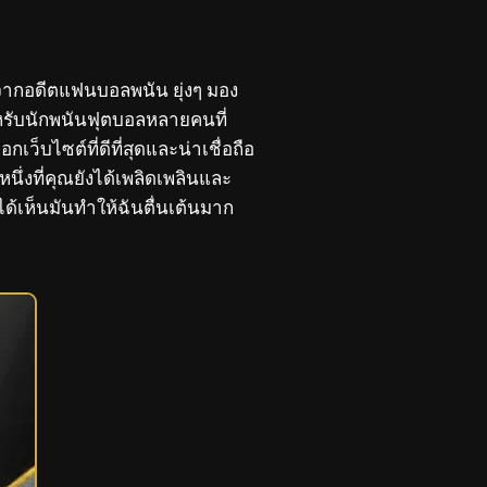
จากอดีตแฟนบอลพนัน ยุ่งๆ มอง
าสำหรับนักพนันฟุตบอลหลายคนที่
เว็บไซต์ที่ดีที่สุดและน่าเชื่อถือ
งที่คุณยังได้เพลิดเพลินและ
้เห็นมันทำให้ฉันตื่นเต้นมาก