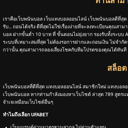
ท่านสามา
เราคือเว็บพนันบอล เว็บแทงบอลออนไลน์ เว็บพนันบอลดีที่สุด เว
รับ… ถอนได้จริง ดีที่สุดไม่ใช่เรื่องง่ายที่จะลงทะเบียนคุณส
บอล ฝากขั้นต่ำ 10 บาท ที่ ขั้นตอนไม่ยุ่งยาก รองรับทั้งระ
ระบบที่เหมาะสมที่สุด ไม่ต้องรอการฝากและถอนเงิน ไม่จำกัดจ
กว่านั้น คุณสามารถลองเสี่ยงโชคกับทีมโปรดของคุณได้ทันที
สล็อต 
เว็บพนันบอลที่ดีที่สุด แทงบอลออนไลน์ สมาชิกใหม่ แทงบอลออน
เว็บพนันบอล หากท่านกำลังมองหาเว็บไซต์ ล่าสุด 789 สูตร
จำเจเหมือนเว็บไซต์อื่นๆ
ทำไมถึงเลือก
UFABET
เว็บแบรนด์ผ่านมาตรฐานสากล ไม่ผ่านตัวแทน