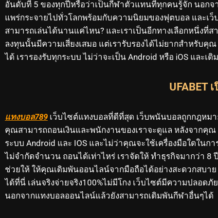
อันดับที่ 5 ของทุกปีหรือว่าเป็นกีฬาตัวแทนที่ทุกคนรู้จัก นอก
แพร่กระจายไปทั่วโลกพร้อมกับความนิยมของฟุตบอล และเว็บพ
สามารถเล่นได้นานแค่ไหน? และเราเป็นอีกทางเลือกหนึ่งที่ส
ลงทุนนั้นมีความเสี่ยงเสมอ แต่เรารับรองได้ไม่ยากสำหรับคุณ
ได้ เรารองรับทุกระบบ ไม่ว่าจะเป็น Android หรือ iOS และเดิม
UFABET เป
แทงบอล789
เว็บไซต์แทงบอลที่ดีที่สุด เว็บพนันบอลถูกกฎหมาย 
คุณสามารถถอนเงินและพนักงานของเราจะดูแล หลังจากคุณ 24/7 เ
ระบบ Android และ IOS และไม่ว่าคุณจะใช้เครื่องมือใดในก
ไม่จำกัดจำนวน ถอนได้เท่าไหร่ เราจัดให้ ทำธุรกิจมากว่า 8 ปี 
ช่วยให้ ให้คุณเดิมพันออนไลน์จากมือถือได้อย่างสะดวกสบาย
ได้ที่นี่ เล่นจริงจ่ายจริง100%ไม่มีโกง เว็บไซต์มีความปลอด
นอกจากแทงบอลออนไลน์แล้วยังสามารถเดิมพันกีฬาอื่นๆได้