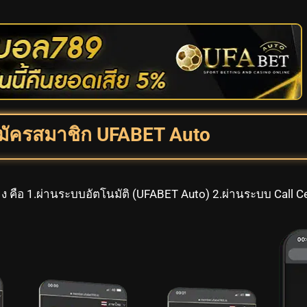
 สมัครสมาชิก UFABET Auto
คือ 1.ผ่านระบบอัตโนมัติ (UFABET Auto) 2.ผ่านระบบ Call C