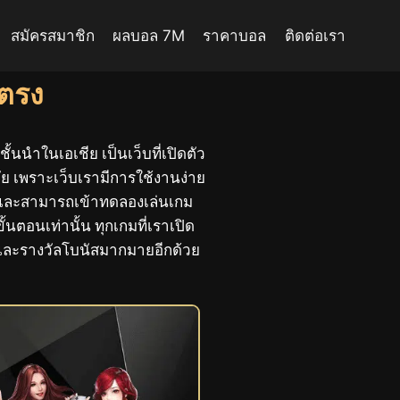
สมัครสมาชิก
ผลบอล 7M
ราคาบอล
ติดต่อเรา
บตรง
ั้นนำในเอเชีย เป็นเว็บที่เปิดตัว
มัย เพราะเว็บเรามีการใช้งานง่าย
ที และสามารถเข้าทดลองเล่นเกม
นตอนเท่านั้น ทุกเกมที่เราเปิด
ุกและรางวัลโบนัสมากมายอีกด้วย