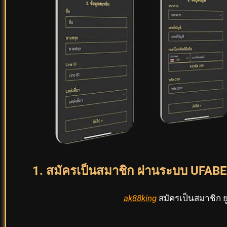
1. สมัครเป็นสมาชิก ผ่านระบบ UFAB
ak88king
สมัครเป็นสมาชิก ยู