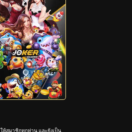
ให้สมาชิกทุกท่าน และยังเป็น