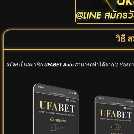
วิธี
สมัครเป็นสมาชิก
UFABET Auto
สามารถทำได้จาก 2 ช่องทาง 