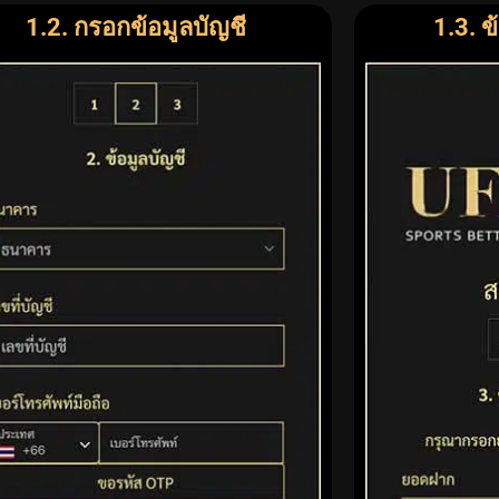
1.2. กรอกข้อมูลบัญชี
1.3. 