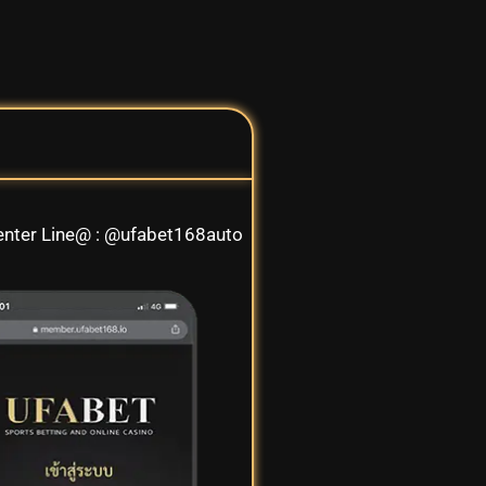
enter Line@ : @ufabet168auto