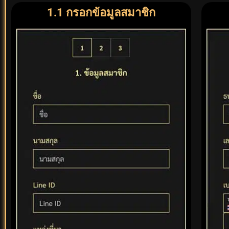
1.1 กรอกข้อมูลสมาชิก