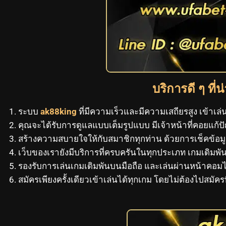
บริการดี ๆ ที
ระบบ
ak88king
ที่มีความเร็วและมีความเสถียรสูง เข้าเล
คุณจะได้รับการดูแลแบบเต็มรูปแบบ มีเจ้าหน้าที่คอยแก้ปั
สร้างความสบายใจให้กับสมาชิกทุกท่าน ด้วยการเช็คข้อมู
เว็บของเรายังมีบริการที่ครบครันในทุกประเภท เกมเดิมพ
รองรับการเล่นเกมเดิมพันบนมือถือ และเล่นผ่านหน้าคอมได้ง
สมัครเพียงครั้งเดียวเข้าเล่นได้ทุกเกม โดยไม่ต้องไปสมัครที