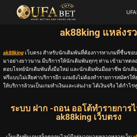
UFA
ak88king แหล่งรว
ak88king
เว็บตรง สำหรับนักเดิมพันที่ต้องการหาเกมที่ชื่นชอบห
มาอย่างยาวนาน มีบริการให้นักเดิมพันทุกๆ ท่าน เข้ามาทดลองเล
ตอบโจทย์นักเดิมพันทั้งมือใหม่ และนักเดิมพันมืออาชีพ นักเ
ฟรีแบบไม่เสียค่าบริการอีก แถมยังไม่ต้องทำรายการสมัครให้ยุ
ให้บริการล้วนเป็นเกมทำเงินและเล่นง่าย ได้เงินจริง ได้กำไ
ระบบ ฝาก -ถอน ออโต้ทำรายการไว
ak88king เว็บตรง
เว็บเดิมพันเกมสล็อตออนไลน์มีอยู่มากมายหลากหลายเว็บ
a