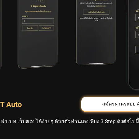
ET Auto
สมัครผ่านระบบ 
ฟ่าเบท เว็บตรง ได้ง่ายๆ ด้วยตัวท่านเองเพียง 3 Step ดังต่อไปนี