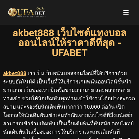
akbet888 เว็บไซต์แทงบอล
ออนไลน์ให้ราคาดีที่สุด -
UFABET
akbet888
เราเป็นเว็บพนันบอลออนไลน์ที่ให้บริการด้วย
ระบบอัตโนมัติ เป็นเว็บที่ให้บริการเกมพนันออนไลน์ชั้นนำ
มากมาย เว็บของเรา มีเครือข่ายมากมาย และหลากหลาย
ทางเข้า ช่วยให้นักเดิมพันทุกท่านเข้าใช้งานได้อย่างสะดวก
สบาย และรองรับนักเดิมพันมากกว่า 10,000 ต่อวัน เปิด
โอกาสให้นักเดิมพันเข้าเล่นทำเงินจากเว็บไซต์ที่มีงบน้อยก็
สามารถเข้าร่วมเดิมพัน เป็นเว็บเดิมพันที่ทันสมัย ตอบโจทย์
นักเดิมพันในเรื่องของการให้บริการ และเกมเดิมพันที่