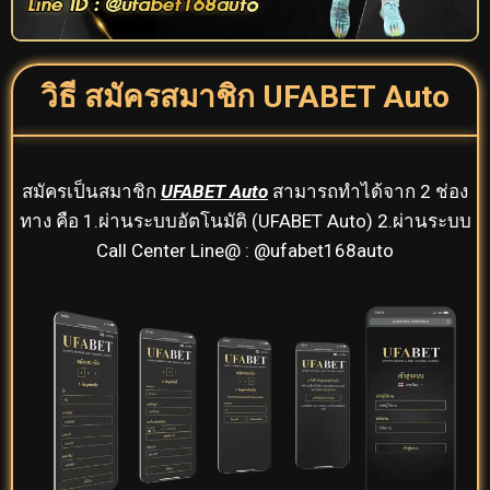
วิธี สมัครสมาชิก UFABET Auto
สมัครเป็นสมาชิก
UFABET Auto
สามารถทำได้จาก 2 ช่อง
ทาง คือ 1.ผ่านระบบอัตโนมัติ (UFABET Auto) 2.ผ่านระบบ
Call Center Line@ : @ufabet168auto