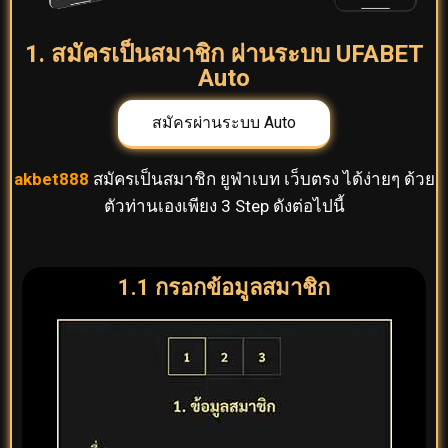
1. สมัครเป็นสมาชิก ผ่านระบบ UFABET
Auto
สมัครผ่านระบบ Auto
akbet888
สมัครเป็นสมาชิก ยูฟ่าเบท เว็บตรง ได้ง่ายๆ ด้วย
ตัวท่านเองเพียง 3 Step ดังต่อไปนี้
1.1 กรอกข้อมูลสมาชิก