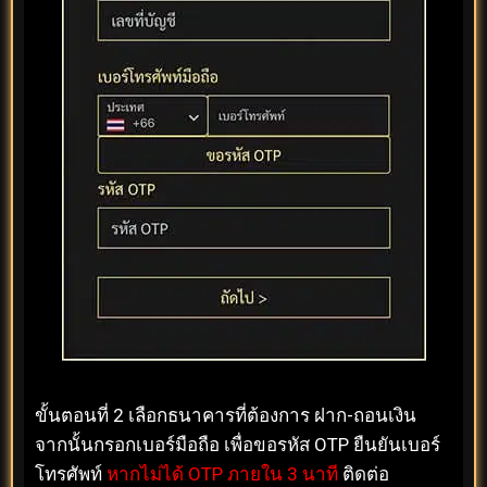
ขั้นตอนที่ 2 เลือกธนาคารที่ต้องการ ฝาก-ถอนเงิน
จากนั้นกรอกเบอร์มือถือ เพื่อขอรหัส OTP ยืนยันเบอร์
โทรศัพท์
หากไม่ได้ OTP ภายใน 3 นาที
ติดต่อ