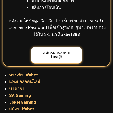
จำนวนเครดิตที่ต้องการ
สลิปการโอนเงิน
หลังจากให้ข้อมูล Call Center เรียบร้อย สามารถรอรับ
Username Password เพื่อเข้าสู่ระบบ ยูฟ่าเบท เว็บตรง
ได้ใน 3-5 นาที
akbet888
สมัครผ่านระบบ
Line@
ทางเข้า ufabet
แทงบอลออนไลน์
บาคาร่า
SA Gaming
JokerGaming
สมัคร Ufabet