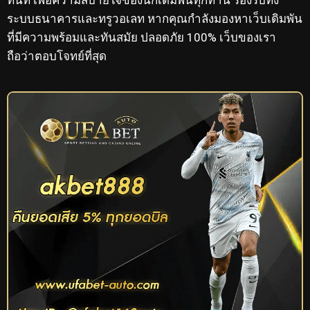
ทันที เพื่อความสบายใจของนักเดิมพันทุกท่าน รองรับทั้ง
ระบบธนาคารและทรูวอเลท หากคุณกำลังมองหาเว็บเดิมพัน
ที่มีความพร้อมและทันสมัย ปลอดภัย 100% เว็บของเรา
ถือว่าตอบโจทย์ที่สุด