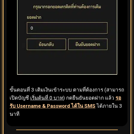
ขั้นตอนที่ 3 เติมเงินเข้าระบบ ตามที่ต้องการ (สามารถ
เปิดบัญชี
เริ่มต้นที่ 0 บาท
) กดยืนยันยอดฝาก แล้ว
รอ
รับ Username & Password ได้ใน SMS
ได้ภายใน 3
นาที