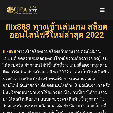
flix888 ทางเข้าเล่นเกม สล็อต
ออนไลน์ฟรีใหม่ล่าสุด 2022
flix888
ทางเข้าสล็อตเว็บสล็อตเว็บตรง เว็บตรงไม่ผ่าน
เอเย่นต์ คัดสรรเกมสล็อตตอบโจทย์ความต้องการของผู้เล่น
ได้ครบครัน ฝากถอนไม่มีขั้นต่ำที่รวมเกมสล็อตจากทุกค่าย
ฮิตมาให้เล่นอย่างจุใจยอดนิยม
2022
ล่าสุด เว็บไซต์เดิมพัน
รวมถึงความบันเทิงสำหรับคนที่รักการเล่นเกมสล็อต
ออนไลน์ ล่นง่ายกว่าเดิมอัดแน่นไปด้วยโบนัสเงินรางวัลฟรีส
ปินแจ็กพอตนำมาแจกให้อย่างต่อเนื่อง วันนี้เราได้รวบรวม
มาให้คุณได้เลือกเล่นแบบครบวงจร เดิมพันนั้นถูกสุดๆ ไม่
ว่าจะทุนน้อยทุนมากเลือกเกมได้อย่างอิสระ กับเกมสล็อตที่
ทุกคนตามหา ซึ่งเกมสล็อตที่มีโบนัสแตกสนั่นรับทุกเวลาได้