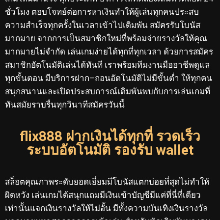
ชั่วโมง ตอบโจทย์ต่อการหาเงินทำให้ผู้เล่นทุกคนประสบ
ความสำเร็จทุกครั้งในเวลาเข้าไปเดิมพัน สมัครรับโบนัส
มากมาย จากการเป็นสมาชิกใหม่ที่พร้อมจ่ายรางวัลให้คุณ
มากมายไม่จำกัด เล่นเกมง่ายได้ทุกที่ทุกเวลา ด้วยการสมัคร
สมาชิกอัตโนมัติเล่นได้ทันที เราพร้อมทีมงานมืออาชีพดูแล
ทุกขั้นตอน มีบริการฝาก
–
ถอนอัตโนมัติไม่มีขั้นต่ำ ให้ทุกคน
สนุกสนานและเปิดประสบการณ์เดิมพันพบกับการเล่นเกมที่
ทันสมัยราบรื่นทุกวินาทีสมัครวันนี้
flix888 ฝากเงินได้ทุกที่ รวดเร็ว
ระบบอัตโนมัติ รองรับ wallet
สล็อตคุณภาพระดับยอดเยี่ยมมีโบนัสแตกบ่อยที่สุดไม่ทำให้
ผิดหวัง เล่นเกมได้สนุกแถมมีเงินเข้าบัญชีมีแค่ที่นี่ที่เดียว
เท่านั้นแจกเงินรางวัลให้ไม่อั้น มีทั้งความบันเทิงเงินรางวัล