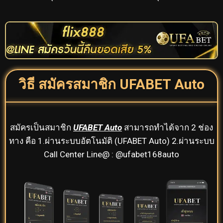
วิธี สมัครสมาชิก UFABET Auto
สมัครเป็นสมาชิก
UFABET Auto
สามารถทำได้จาก 2 ช่อง
ทาง คือ 1.ผ่านระบบอัตโนมัติ (UFABET Auto) 2.ผ่านระบบ
Call Center Line@ : @ufabet168auto