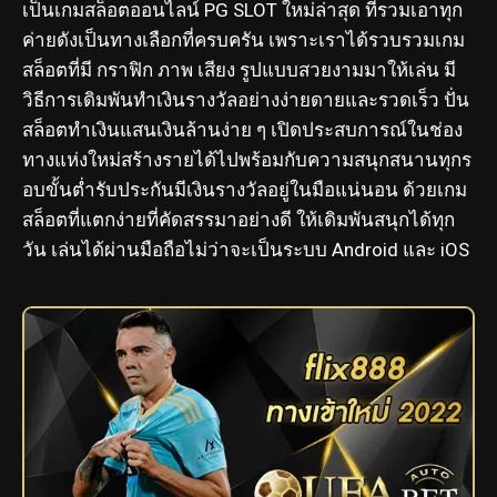
เป็นเกมสล็อตออนไลน์
PG SLOT
ใหม่ล่าสุด ที่รวมเอาทุก
ค่ายดังเป็นทางเลือกที่ครบครัน เพราะเราได้รวบรวมเกม
สล็อตที่มี กราฟิก ภาพ เสียง รูปแบบสวยงามมาให้เล่น มี
วิธีการเดิมพันทำเงินรางวัลอย่างง่ายดายและรวดเร็ว ปั่น
สล็อตทำเงินแสนเงินล้านง่าย ๆ เปิดประสบการณ์ในช่อง
ทางแห่งใหม่สร้างรายได้ไปพร้อมกับความสนุกสนานทุกร
อบขั้นต่ำรับประกันมีเงินรางวัลอยู่ในมือแน่นอน ด้วยเกม
สล็อตที่แตกง่ายที่คัดสรรมาอย่างดี ให้เดิมพันสนุกได้ทุก
วัน เล่นได้ผ่านมือถือไม่ว่าจะเป็นระบบ
Android
และ
iOS