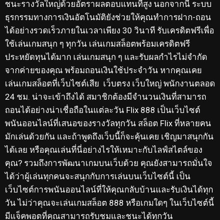
ชนะรางวัลใหญ่ด้วยอัตราผลตอบแทนที่สูง นอกจากนี้ ระบบ
ธุรกรรมทางการเงินอัตโนมัติยังช่วยให้คุณทำการฝาก-ถอน
ได้อย่างรวดเร็วภายในเวลาเพียง 30 วินาที รับเครดิตฟรีเพื่อ
ใช้เล่นเกมสนุก ๆ ทุกวัน เล่นเกมสล็อตพร้อมเครดิตฟรี
ประหยัดทุนได้มาก เล่นเกมสนุก ๆ และรับผลกำไรไม่จำกัด
จากค่ายของคุณ พร้อมถอนเงินใช้ประจำวัน หากคุณเคย
เล่นเกมสล็อตที่เว็บไซต์เสีย เว็บตรง เว็บใหญ่ พนักงานตลอด
24 ชม. น่าจะเข้าถึงได้ สมาชิกต้องมีจำนวนเงินที่สามารถ
ถอนได้อย่างน่าเชื่อถือในแต่ละวัน Flix 888 เป็นเว็บไซต์
พนันออนไลน์ที่เสนอของรางวัลทุกวัน สล็อต Flix ที่หลายคน
มักเล่นด้วยกัน และถ้าพูดถึงเว็บนี้ก็จะคุ้นเคย เชิญมาสนุกกัน
ได้เลย หรือคุณเล่นที่นี่อย่างไรให้เหมาะกับไลฟ์สไตล์ของ
คุณ? รวมถึงการพัฒนาเกมบนเว็บด้วย คุณยังสามารถมั่นใจ
ได้ว่าผู้เล่นทุกคนจะสนุกกับการเล่นบนเว็บไซต์นี้ เป็น
เว็บไซต์การพนันออนไลน์ที่ให้คุณกลับบ้านและรับเงินได้ทุก
วัน ไม่ว่าคุณจะเล่นเกมสล็อต 888 หรือเกมใดๆ ในเว็บไซต์นี้
มีแจ็คพอตที่คุณสามารถรับชมและชนะได้ทุกวัน