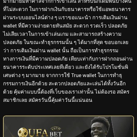
มากมายมหาศาลจากการเข้าเล่น สำหรับนักเดิมพันบางคน
ที่ไม่สะดวก ในการฝากเงินกับธนาคารหรือใช้แอพธนาคาร
ผ่านระบบออนไลน์ต่าง ๆ เเราขอแนะนำ การเติมเงินผ่าน
wallet
ที่มีความง่ายดายทันสมัย สะดวก รวดเร็ว ปลอดภัย
ไม่เสียเวลาในการเข้าเล่นเกม และสามารถสร้างความ
ปลอดภัย ในขณะทำธุรกรรมนั้น ๆ ได้มากที่สุด ขอบอกเลย
ว่า การเติมเงินผ่าน
wallet
นั้น ถือเป็นการทำธุรกรรม
ทางการเงินที่มีความปลอดภัย เทียบเท่ากับการฝากถอนผ่าน
ธนาคารระดับประเทศเลยทีเดียว และยังได้รับโปรโมชั่นพิ
เศษต่าง ๆ มากมาย จากการใช้
True wallet
ในการทำธุ
กรรมการเงินอีกด้วย สะดวกปลอดภัยและเล่นได้ทั้งวันอีก
ด้วย คุ้มค่าแบบนี้ต้องที่เว็บของเราเท่านั้น ไม่ต้องรอ สมัคร
สมาชิกเลย สมัครวันนี้คุ้มค่าวันนี้แน่นอน