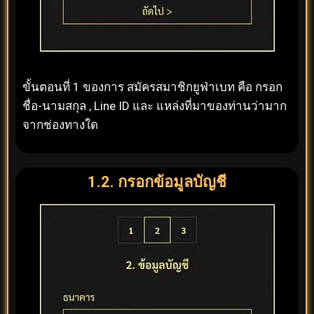
ขั้นตอนที่ 1 ของการ สมัครสมาชิกยูฟ่าเบท คือ กรอก
ชื่อ-นามสกุล , Line ID และ แหล่งที่มาของท่านว่ามาก
จากช่องทางใด
1.2. กรอกข้อมูลบัญชี