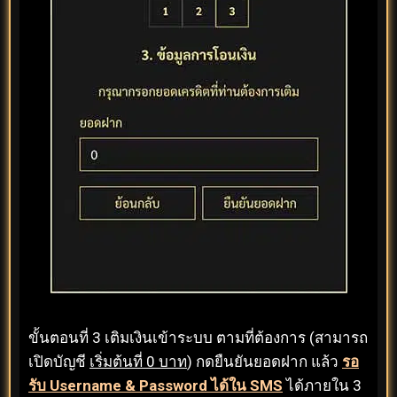
ขั้นตอนที่ 3 เติมเงินเข้าระบบ ตามที่ต้องการ (สามารถ
เปิดบัญชี
เริ่มต้นที่ 0 บาท
) กดยืนยันยอดฝาก แล้ว
รอ
รับ Username & Password ได้ใน SMS
ได้ภายใน 3