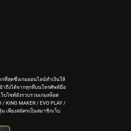
ที่สุดซึ่งเกมออนไลน์ทำเงินให้
ข้าถึงได้จากทุกที่บนโทรศัพท์มือ
เว็บไซต์ยังรวบรวมเกมสล็อต
T XO / KING MAKER / EVO PLAY /
้น เพียงสมัครเป็นสมาชิกเว็บ