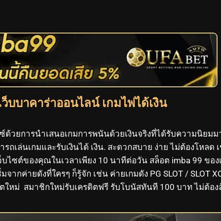
ว็บบาคาร่าออนไลน์ เกมไพ่ได้เงิน
์ด้วยการนำเสนอเกมการพนันด้วยเงินจริงที่ได้รับความนิยมมาก
ามารถเล่นเกมและรับเงินได้ เงิน. สะดวกสบาย ง่าย ไม่ต้องโหลด เ
็บไซต์ของคุณในเวลาเพียง 10 นาทีต่อวัน สล็อต imba 99 ของ
ิ่มจากค่ายดังที่ใครๆ ก็รู้จัก เช่น ค่ายเกมดัง PG SLOT / SLO
ม่ สมาชิกใหม่รับเครดิตฟรี รับโบนัสทันที 100 บาท ไม่ต้องลุ