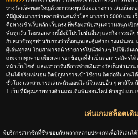
รางวัลแจ็คพอตใหญ่ด้วยการลงทุนน้อยอย่างการ เล่นสล็อตอ
ที่มีผู้เล่นมากกว่าหลายล้านคนทั่วโลก มากกว่า 5000 เกม เ
คือทางเข้าเว็บหลัก เว็บตรง ที่พร้อมสนับสนุนความสนุก เปิ
พันทุกวัน โดยนอกจากนี้ยังมีโปรโมชั่นอื่นๆ และกิจกรรมดีๆ 
กับสมาชิกทุกท่านรับรองว่าทั้งสนุกและคุ้มค่าอย่างแน่นอน เ
ผู้เล่นทุกคน โดยสามารถนำรายการโบนัสต่าง ๆ ไปใช้เล่นเก
เกมจากทุกค่าย เพียงแค่กรอกข้อมูลที่จำเป็นต่อการสมัครได้ด
หน้าเว็ปไซต์ และเราการันตีการจ่ายเงินรางวัลเต็มจำนวน 
เงินได้จริงแน่นอน ติดปัญหาการเข้าใช้งาน ติดต่อทีมงานไ
ชั่วโมง และสามารถเล่นพนันออนไลน์ในแบบอื่น ๆ คาสิโน ถือ
1 เว็บ ที่มีคุณภาพทางด้านเกมเดิมพันออนไลน์ ด้วยรูปแบบ
เล่นเกมสล็อตเดิม
มีบริการสมาชิกที่ชื่นชอบกันหลากหลายประเภทเพื่อให้เล่นได้ใ