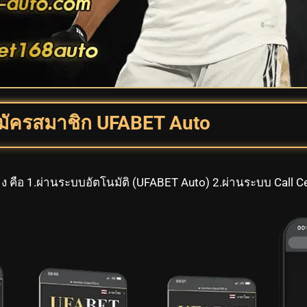
 สมัครสมาชิก UFABET Auto
คือ 1.ผ่านระบบอัตโนมัติ (UFABET Auto) 2.ผ่านระบบ Call C