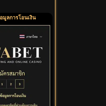
ข้อมูลการโอนเงิน