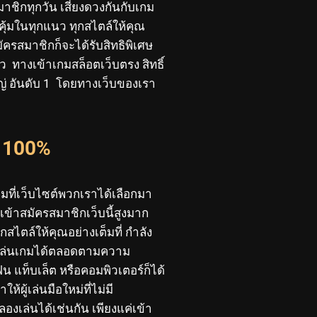
ชิกทุกวัน เสี่ยงดวงกันกับเกม
ดคุ้มในทุกแนว ทุกสไตล์ให้คุณ
ัครสมาชิกก็จะได้รับสิทธิพิเศษ
 ทางเข้าเกมสล็อตเว็บตรง สิทธิ์
หญ่ อันดับ 1 โดยทางเว็บของเรา
พ 100%
กมที่เว็บไซต์พวกเราได้เลือกมา
เข้าสมัครสมาชิกเว็บนี้สูงมาก
สไตล์ให้คุณอย่างเต็มที่ กำลัง
้าเล่นเกมได้ตลอดตามความ
แท็บเล็ต หรือคอมพิวเตอร์ก็ได้
ู้เล่นมือใหม่ที่ไม่มี
งเล่นได้เช่นกัน เพียงแค่เข้า