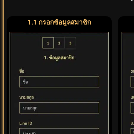
1.1 กรอกข้อมูลสมาชิก