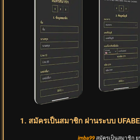
1. สมัครเป็นสมาชิก ผ่านระบบ UFAB
imba99
สมัครเป็นสมาชิก ยูฟ