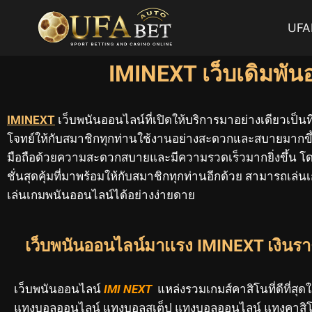
UFA
IMINEXT เว็บเดิมพัน
IMINEXT
เว็บพนันออนไลน์ที่เปิดให้บริการมาอย่างเดียวเป็
โจทย์ให้กับสมาชิกทุกท่านใช้งานอย่างสะดวกและสบายมากขึ
มือถือด้วยความสะดวกสบายและมีความรวดเร็วมากยิ่งขึ้น โ
ชั่นสุดคุ้มที่มาพร้อมให้กับสมาชิกทุกท่านอีกด้วย สามารถเล
เล่นเกมพนันออนไลน์ได้อย่างง่ายดาย
เว็บพนันออนไลน์มาเเรง IMINEXT เงินรางว
เว็บพนันออนไลน์
IMI NEXT
แหล่งรวมเกมส์คาสิโนที่ดีที่สุ
แทงบอลออนไลน์ แทงบอลสเต็ป แทงบอลออนไลน์ แทงคาสิ