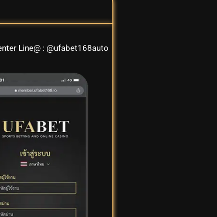
enter Line@ : @ufabet168auto