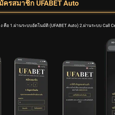
 สมัครสมาชิก UFABET Auto
คือ 1.ผ่านระบบอัตโนมัติ (UFABET Auto) 2.ผ่านระบบ Call C