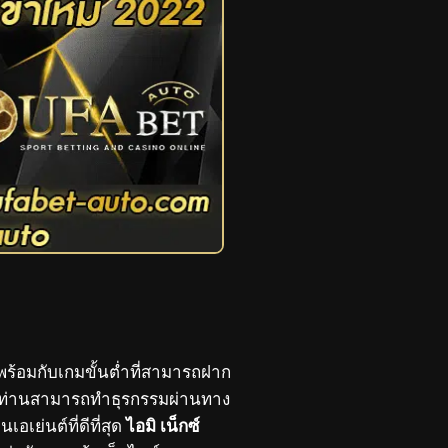
้อมกับเกมขั้นต่ำที่สามารถฝาก
ี้ ท่านสามารถทำธุรกรรมผ่านทาง
เย่นต์ที่ดีที่สุด
ไอมิ เน็กซ์