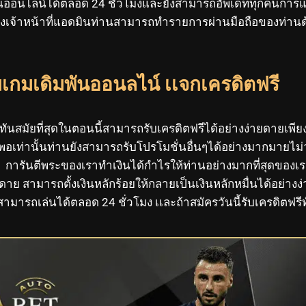
นันออนไลน์ได้ตลอด 24 ชั่วโมงและยังสามารถอัพเดททุกคนการ
เจ้าหน้าที่แอดมินท่านสามารถทำรายการผ่านมือถือของท่านด้ว
กมเดิมพันออนลไน์ เเจกเครดิตฟรี
สมัยที่สุดในตอนนี้สามารถรับเครดิตฟรีได้อย่างง่ายดายเพีย
งพอเท่านั้นท่านยังสามารถรับโปรโมชั่นอื่นๆได้อย่างมากมายไม่
ดย การันตีพระของเราทำเงินได้กำไรให้ท่านอย่างมากที่สุดขอ
ย สามารถตั้งเงินหลักร้อยให้กลายเป็นเงินหลักหมื่นได้อย่าง
ที่สามารถเล่นได้ตลอด 24 ชั่วโมง เเละถ้าสมัครวันนี้รับเครดิตฟร