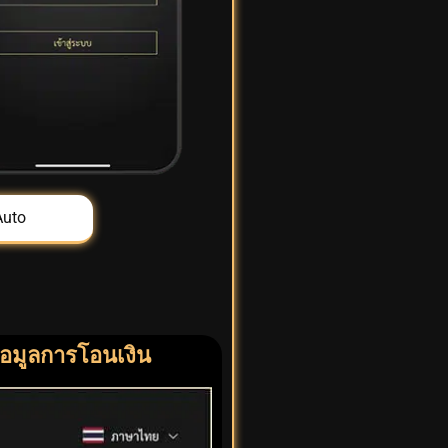
Auto
ข้อมูลการโอนเงิน