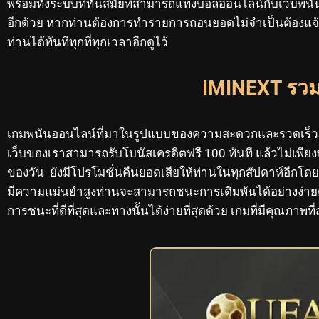
พร้อมทั้งระบบที่ทันสมัยที่สามารถแทงบอลออนไลน์กับเว็บพ
อีกด้วย หากท่านต้องการทำรายการถอนยอดไม่จำเป็นต้องแจ้ง
ท่านได้ทันทีทุกที่ทุกเวลาอีกดูไว้
IMINEXT รวมเ
เกมพนันออนไลน์ที่มาในรูปแบบของความสะดวกและรวดเร็วทัน
เว็บของเราสามารถรับโบนัสเครดิตฟรี 100 ทันที แล้วไม่เพีย
ของวัน ยังมีโปรโมชั่นคืนยอดเสียให้ท่านในทุกสัปดาห์อีกโ
มีความแม่นยำสูงท่านจะสามารถชนะการเดิมพันได้อย่างง่ายดา
การชนะที่ดีที่สุดและทางนั้นได้ง่ายที่สุดด้วย เกมที่มีคุณภาพ