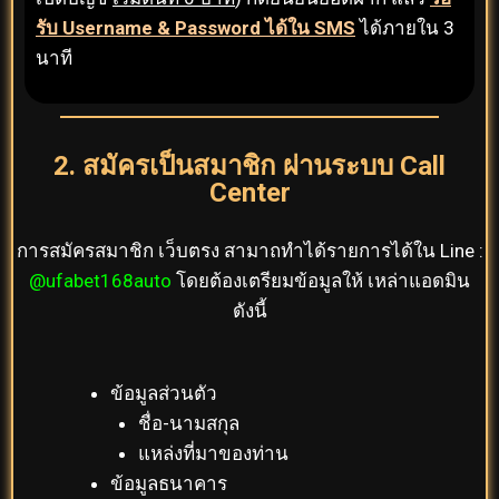
รับ Username & Password ได้ใน SMS
ได้ภายใน 3
นาที
2. สมัครเป็นสมาชิก ผ่านระบบ Call
Center
การสมัครสมาชิก เว็บตรง สามาถทำได้รายการได้ใน Line :
@ufabet168auto
โดยต้องเตรียมข้อมูลให้ เหล่าแอดมิน
ดังนี้
ข้อมูลส่วนตัว
ชื่อ-นามสกุล
แหล่งที่มาของท่าน
ข้อมูลธนาคาร