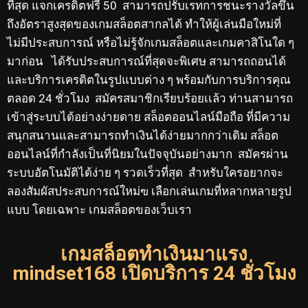
ที่สุด แจกเครดิตฟรี 50 สามารถปรับเรทการชนะรางวัลขึ้น
ถึงอัตราสูงสุดของเกมสล็อตสากลได้ ทำให้ผู้เล่นมือใหม่ที่
ไม่มีประสบการณ์ หรือไม่รู้จักเกมสล็อตและเกมคาสิโนใด ๆ
มาก่อน ได้รับประสบการณ์ที่สุดจะพิเศษ สามารถถอนได้
และบริการเครดิตในรูปแบบต่าง ๆ พร้อมกับการบริการคุณ
ตลอด 24 ชั่วโมง สมัครสมาชิกเรียบร้อยเเล้ว ท่านสามารถ
เข้าสู่ระบบได้อย่างง่ายดาย สล็อตออนไลน์มือถือ ที่มีความ
สนุกสนานและสามารถทำเงินได้ง่ายมากกว่าเดิม สล็อต
ออนไลน์ที่กำลังเป็นที่นิยมในปัจจุบันอย่างมาก สมัครผ่าน
ระบบอัตโนมัติได้ง่าย ๆ รวดเร็วที่สุด สำหรับใครอยากจะ
ลองสัมผัสประสบการณ์ใหม่ฃ เลือกเล่นเกมที่หลากหลายรูป
แบบ โดยเฉพาะ เกมสล็อตของเว็บเรา
เกมสล็อตทำเงินมาแรง
mindset168 เปิดบริการ 24 ชั่วโมง