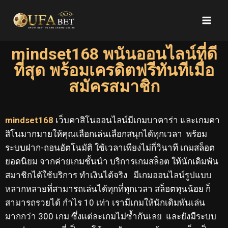
mindset168 พนันออนไลน์ที่ดี
ที่สุด พร้อมเครดิตฟรีทันทีเมื่อ
สมัครสมาชิก
mindset168
เว็บคาสิโนออนไลน์มีเกมบาคาร่า และเกมคา
สิโนมากมายให้คุณเลือกเล่นเลือกสนุกได้ทุกเวลา พร้อม
ระบบฝาก-ถอนอัตโนมัติ ใช้เวลาเพียงไม่กี่วินาที เกมสล็อต
ยอดนิยม จากค่ายเกมชั้นนำ บริการเกมสล็อต ให้นักเดิมพัน
สมาชิกได้ใช้บริการ ทำเงินได้จริง มีเกมออนไลน์รูปแบบ
หลากหลายที่สามารถเล่นได้ทุกที่ทุกเวลา สล็อตทุนน้อย ก็
สามารถรวยได้ กำไร 10 เท่า เรามีเกมให้นักเดิมพันเล่น
มากกว่า 300 เกม ซึ่งแต่ละเกมไม่ซ้ำกันเลย และยังมีระบบ