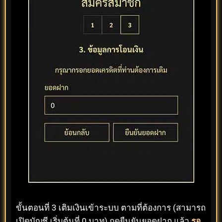
ขั้นตอนที่ 3 เติมเงินเข้าระบบ ตามที่ต้องการ (สามารถ
เปิดบัญชี
เริ่มต้นที่ 0 บาท
) กดยืนยันยอดฝาก แล้ว
รอ