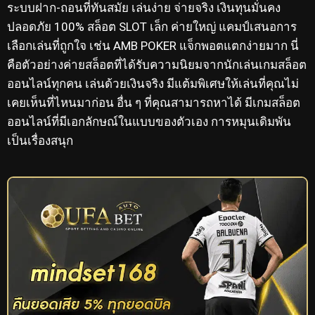
ระบบฝาก-ถอนที่ทันสมัย เล่นง่าย จ่ายจริง เงินทุนมั่นคง
ปลอดภัย 100% สล็อต SLOT เล็ก ค่ายใหญ่ แคมป์เสนอการ
เลือกเล่นที่ถูกใจ เช่น AMB POKER แจ็กพอตแตกง่ายมาก นี่
คือตัวอย่างค่ายสล็อตที่ได้รับความนิยมจากนักเล่นเกมสล็อต
ออนไลน์ทุกคน เล่นด้วยเงินจริง มีแต้มพิเศษให้เล่นที่คุณไม่
เคยเห็นที่ไหนมาก่อน อื่น ๆ ที่คุณสามารถหาได้ มีเกมสล็อต
ออนไลน์ที่มีเอกลักษณ์ในแบบของตัวเอง การหมุนเดิมพัน
เป็นเรื่องสนุก