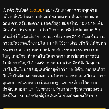
เปิดตัวเว็บไซต์
ORCBET
อย่างเป็นทางการ รวมทุกค่าย
สล็อต มั่นใจในความปลอดภัยและความมั่นคง ระบบฝาก-
ถอน ครบครัน สะดวก ปลอดภัยสูง สมัครใหม่ 100 บาท เติม
เงินได้ทุกวัน ทุกเวลา เล่นบริการ สมาชิกใหม่และสมาชิก
เดิมมีฟรี โบนัส มีบริการช่วยเหลือตลอด 24 ชั่วโมง ขั้นตอน
การสมัครรวดเร็วภายใน 1 นาที ใช้งานง่าย เข้ากันได้กับทุก
ธนาคาร มาตรฐานความปลอดภัยเทียบเท่าธนาคารราย
ใหญ่ เกมมักจะทำลายโบนัสมหาศาล สมาชิกสามารถรับ
โบนัสรางวัลสูงได้ รองรับการเล่นบนโทรศัพท์มือถือทุกรุ่น
เราไม่มีนโยบายรับผู้เล่นที่อายุต่ำกว่า 18 ปีด้วยเหตุผลเดียว
กับเว็บไซต์ต่างประเทศตามนโยบายความปลอดภัยและการ
ดูแลเยาวชนของเรา เป็นมาตรฐานสากลที่เราให้ความ
สำคัญเสมอมา และโปรดทราบว่าหากเรารู้ว่าเราขอสงวน
สิทธิ์ในการยกเลิกบัญชีผู้ใช้ทันทีโดยไม่ต้องแจ้งให้ทราบ