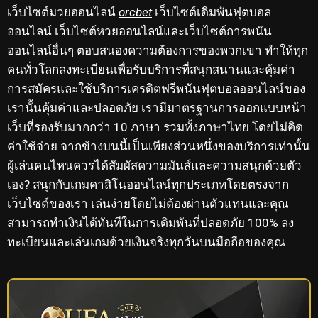
เว็บไซต์มวยออนไลน์
orcbet
เว็บไซต์เดิมพันฟุตบอล
ออนไลน์ เว็บไซต์หวยออนไลน์และเว็บไซต์การพนัน
ออนไลน์อื่นๆ ตอบสนองความต้องการของพวกเขา ทำให้ทุก
คนทั่วโลกลงทะเบียนเพื่อรับบริการที่สนุกสนานและคุ้มค่า
การสมัครและใช้บริการเครดิตฟรีพนันฟุตบอลออนไลน์ของ
เรานั้นคุ้มค่าและปลอดภัย เรามีมาตรฐานการออกแบบหน้า
เว็บที่รองรับมากกว่า 10 ภาษา รวมทั้งภาษาไทย โดยไม่คิด
ค่าใช้จ่าย จากข้างบนนี้เป็นเพียงส่วนหนึ่งของบริการเท่านั้น
ผู้เล่นคนไหนควรได้สัมผัสความมันส์และความสนุกด้วยตัว
เอง? สนุกกับเกมคาสิโนออนไลน์ทุกประเภทโดยตรงจาก
เว็บไซต์ของเรา เล่นง่ายโดยไม่ต้องผ่านตัวแทนและคุณ
สามารถทำเงินได้ทันทีในการเดิมพันที่ปลอดภัย 100% ลง
ทะเบียนและเล่นเกมด้วยเงินจริงทุกวันบนมือถือของคุณ