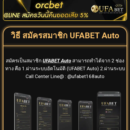
วิธี สมัครสมาชิก UFABET Auto
สมัครเป็นสมาชิก
UFABET Auto
สามารถทำได้จาก 2 ช่อง
ทาง คือ 1.ผ่านระบบอัตโนมัติ (UFABET Auto) 2.ผ่านระบบ
Call Center Line@ : @ufabet168auto