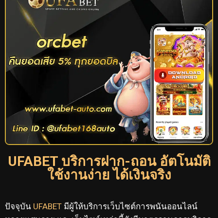
UFABET บริการฝาก-ถอน อัตโนมัติ
ใช้งานง่าย ได้เงินจริง
ปัจจุบัน
UFABET
มีผู้ให้บริการเว็บไซต์การพนันออนไลน์