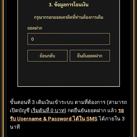
ขั้นตอนที่ 3 เติมเงินเข้าระบบ ตามที่ต้องการ (สามารถ
เปิดบัญชี
เริ่มต้นที่ 0 บาท
) กดยืนยันยอดฝาก แล้ว
รอ
รับ Username & Password ได้ใน SMS
ได้ภายใน 3
นาที