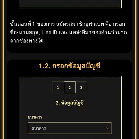
ขั้นตอนที่ 1 ของการ สมัครสมาชิกยูฟ่าเบท คือ กรอก
ชื่อ-นามสกุล , Line ID และ แหล่งที่มาของท่านว่ามาก
จากช่องทางใด
1.2. กรอกข้อมูลบัญชี