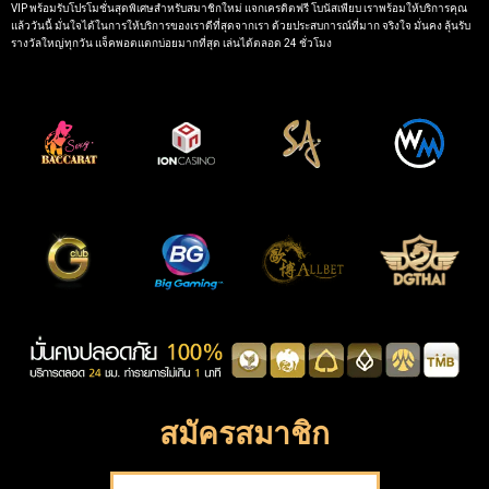
VIP พร้อมรับโปรโมชั่นสุดพิเศษสำหรับสมาชิกใหม่ แจกเครดิตฟรี โบนัสเพียบ เราพร้อมให้บริการคุณ
แล้ววันนี้ มั่นใจได้ในการให้บริการของเราดีที่สุดจากเรา ด้วยประสบการณ์ที่มาก จริงใจ มั่นคง ลุ้นรับ
รางวัลใหญ่ทุกวัน แจ็คพอตแตกบ่อยมากที่สุด เล่นได้ตลอด 24 ชั่วโมง
สมัครสมาชิก