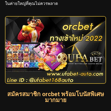
ในค่ายใหญ่ที่คุณไม่ควรพลาด
สมัครสมาชิก orcbet พร้อมโบนัสพิเศษ
มากมาย