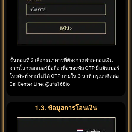
ขั้นตอนที่ 2 เลือกธนาคารที่ต้องการ ฝาก-ถอนเงิน
จากนั้นกรอกเบอร์มือถือ เพื่อขอรหัส OTP ยืนยันเบอร์
โทรศัพท์ หากไม่ได้ OTP ภายใน 3 นาที กรุณาติดต่อ
CallCenter Line: @ufa168io
1.3. ข้อมูลการโอนเงิน