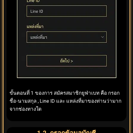
ขั้นตอนที่ 1 ของการ สมัครสมาชิกยูฟ่าเบท คือ กรอก
ชื่อ-นามสกุล , Line ID และ แหล่งที่มาของท่านว่ามาก
จากช่องทางใด