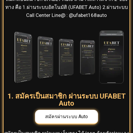
ทาง คือ 1.ผ่านระบบอัตโนมัติ (UFABET Auto) 2.ผ่านระบบ
Call Center Line@ : @ufabet168auto
1. สมัครเป็นสมาชิก ผ่านระบบ UFABET
Auto
สมัครผ่านระบบ Auto