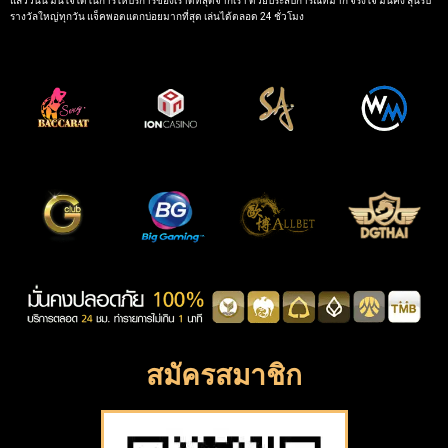
แล้ววันนี้ มั่นใจได้ในการให้บริการของเราดีที่สุดจากเรา ด้วยประสบการณ์ที่มาก จริงใจ มั่นคง ลุ้นรับ
รางวัลใหญ่ทุกวัน แจ็คพอตแตกบ่อยมากที่สุด เล่นได้ตลอด 24 ชั่วโมง
สมัครสมาชิก