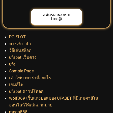
สมัครผ่านระบบ
Line@
PG SLOT
ทางเข้า ufa
วิธีเล่นสล็อต
ufabet เว็บตรง
ufa
Sample Page
เค้าไพ่บาคาร่าคืออะไร
เกมส์ไพ่
ufabet ดาวน์โหลด
wolf369 เว็บแทงบอลของ UFABET ที่มีเกมคาสิโน
ออนไลน์ให้เล่นมากมาย.
mega888