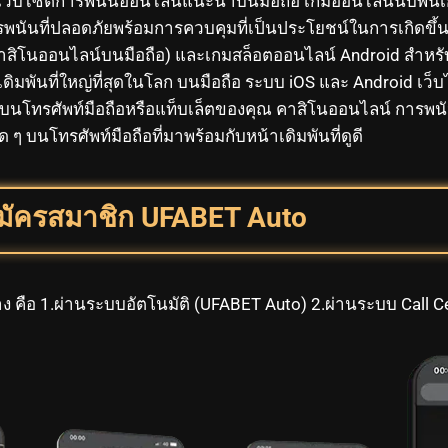
ว็บไซต์การพนันออนไลน์แนะนำบนมือถือ เกมออนไลน์นับพันเก
ารพนันที่ปลอดภัยพร้อมการควบคุมที่เป็นประโยชน์ในการเกิดขึ้น
าสิโนออนไลน์บนมือถือ) และเกมสล็อตออนไลน์ Android สำหรับม
ิมพันที่ใหญ่ที่สุดในโลก บนมือถือ ระบบ iOS และ Android เว
บนโทรศัพท์มือถือหรือแท็บเล็ตของคุณ คาสิโนออนไลน์ การพน
ๆ บนโทรศัพท์มือถือที่มาพร้อมกับหน้าเดิมพันที่ดูดี
 สมัครสมาชิก UFABET Auto
 คือ 1.ผ่านระบบอัตโนมัติ (UFABET Auto) 2.ผ่านระบบ Call C