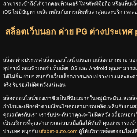
สามารถเข้าถึงได้จากคอมพิวเตอร์ โทรศัพท์มือถือ หรือแท็บเ
iOS ไม่มีปัญหา เพลิดเพลินกับการเดิมพันล่าสุดและบริการตล
สล็อตเว็บนอก ค่าย PG ต่างประเทศ pg
สล็อตต่างประเทศ สล็อตออนไลน์ เสนอเกมสล็อตมากมาย นอกจา
อุปกรณ์ คอมพิวเตอร์ แท็บเล็ต iOS และ Android คุณสามารถเล
ได้ไม่อั้น ง่ายๆ สนุกกับเว็บสล็อตภายนอก เปราะบาง และสะดวก
จริง รับรองไม่ผิดหวังแน่นอน
สล็อตออนไลน์ของเราซึ่งเป็นที่นิยมมากในหมู่นักพนันและสล็
กำไรและเพียงทำตามเงื่อนไขคุณสามารถเพลิดเพลินกับเกมสล็
คุณสมัครกับเรา เรารับประกันว่าคุณจะไม่ผิดหวัง สล็อตนอกเว
เป็นบริการที่คุณสามารถเล่นบนมือถือได้ทันที คุณสามารถเข้
ประเทศ สนุกกับ
ufabet-auto.com
ผู้ให้บริการสล็อตออนไลน์