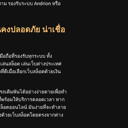
ยงาม รองรับระบบ Andrion หรือ
นคงปลอดภัย น่าเชื่อ
ือที่รองรับทุกระบบ ทั้ง
เล่นสล็อต เล่นเว็บต่างประเทศ
ดีเมื่อเลือกเว็บสล็อตด้วยเงิน
ถเดิมพันได้อย่างง่ายดายเพื่อทำ
ี่พร้อมให้บริการตลอดเวลา หาก
สล็อตออนไลน์ มันง่ายที่จะทำลาย
่องด้วยเว็บสล็อตโดยตรงจากต่าง