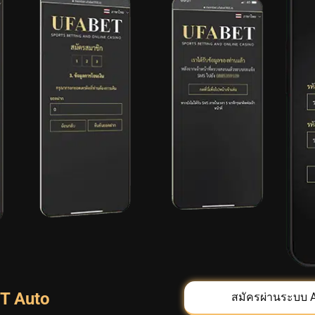
ET Auto
สมัครผ่านระบบ 