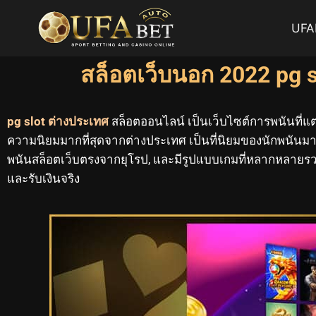
UFA
สล็อตเว็บนอก 2022 pg 
pg slot ต่างประเทศ
สล็อตออนไลน์ เป็นเว็บไซต์การพนันที่แตก
ความนิยมมากที่สุดจากต่างประเทศ เป็นที่นิยมของนักพนันม
พนันสล็อตเว็บตรงจากยุโรป, และมีรูปแบบเกมที่หลากหลายรวม
และรับเงินจริง