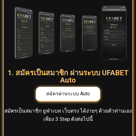
1. สมัครเป็นสมาชิก ผ่านระบบ UFABET
Auto
สมัครผ่านระบบ Auto
สมัครเป็นสมาชิก ยูฟ่าเบท เว็บตรง ได้ง่ายๆ ด้วยตัวท่านเอง
เพียง 3 Step ดังต่อไปนี้