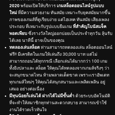
2020
พร้อมเปิดให้บริการ
เกมสล็อตออนไลน์รูปแบบ
ใหม่
ที่มีความสวยงาม ทันสมัย เหมาะกับยุคสมัยมากขึ้น
ภาพของเกมส์ที่ดูเรียบง่าย แต่ไฮเทค ทันสมัย เสียงเพลง
ประกอบ ที่เหมาะกับรูปแบบธีมเกม
ที่สำคัญโบนัสแจ็ค
พอตเพียบ
ซึ่งรางวัลใหญ่ออกบ่อยเป็นประจำทุกวัน ลุ้นรับ
ได้เลย นาทีนี้ อาจเป็นของคุณ
ทดลองเล่นสล็อต
ท่านสามารถทดลองเล่น สล็อตออนไลน์
ฟรี!! มีเครดิตในเกมให้เล่นถึง 30,000 บาท แต่ไม่
สามารถถอนได้ทุกกรณี เลือกเล่นได้มากกว่า 100 เกม
ทั้งยิงปลาและ สล็อต ให้คุณได้ทดลองจากเกมส์จริงๆ ว่า
จะสนุกขนาดไหน ห้ามพลาดเด็ดขาด เพราะเราอัพเดท
ทุกเกมส์ใหม่ๆ ให้คุณได้สนุกสนานและเพลิดเพลิน อยู่
เสมอ อย่างต่อเนื่อง
มีทุนน้อยก็เล่นได้ ฝากได้ไม่มีขั้นต่ำ
ด้วยระบบอัตโนมัติ
ที่จะทำให้สมาชิกทุกท่านสะดวกสบาย สามารถเข้าใช้
งานได้รวดเร็วทันใจ