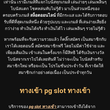
เท่านั้น เรามีเกมส์ที่แจกโบนัสทุกเกมส์ เล่นง่ายๆ เล่นเพลินๆ
โบนัสแตก โชคหล่นทับไม่รู้ตัว มาเป็นส่วนหนึ่งของ
ครอบครัวเกมส์
สล็อตออนไลน์
ที่มีกระแส และได้รับการตอบ
รับที่ดีที่สุดเกมส์หนึ่ง ด้วยรูปแบบ และเกมส์ ที่เล่นง่ายเสียยิ่ง
กว่าง่าย ทำเงินได้จริง ทำเงินได้ไว เล่นเพลินๆ รวยไม่รู้ตัว
หากพร้อมที่จะรับความรวยแล้ว ก็คลิ๊กสมัคร เป็นสมาชิกกับ
เราได้เลยตอนนี้ สมัครสมาชิกฟรี โดยไม่มีค่าใช้จ่าย และ
เพียงเติมเงิน เข้าเล่นในครั้งแรก ก็มีสิทธิ ได้รับเงินรางวัล
โบนัสจากเราไปได้เลยทันที ไม่ว่าจะเป็น โบนัสสำหรับ
สมาชิกใหม่ หรือจะเป็น โปรโมชั่นประจำวัน ที่เราจัดให้
สมาชิกเก่าอย่างต่อเนื่อง เป็นประจำทุกวัน
ทางเข้า pg slot ทางเข้า
บริการของ
pg slot ทางเข้า
สามารถเข้าถึงได้จาก