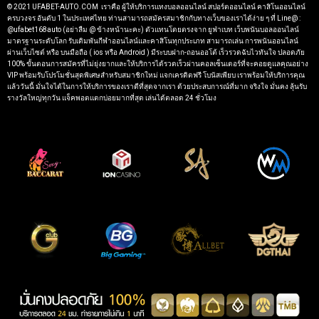
© 2021 UFABET-AUTO.COM เราคือ ผู้ให้บริการแทงบอลออนไลน์ สปอร์ตออนไลน์ คาสิโนออนไลน์
ครบวงจร อันดับ 1 ในประเทศไทย ท่านสามารถสมัครสมาชิกกับทางเว็บของเราได้ง่าย ๆ ที่ Line@ :
@ufabet168auto (อย่าลืม @ ข้างหน้านะคะ) ตัวแทนโดยตรงจาก ยูฟ่าเบท เว็บพนันบอลออนไลน์
มาตรฐานระดับโลก รับเดิมพันกีฬาออนไลน์และคาสิโนทุกประเภท สามารถเล่น การพนันออนไลน์
ผ่านเว็บไซต์ หรือ บนมือถือ ( ios หรือ Android ) มีระบบฝาก-ถอนออโต้ เร็วรวดฉับไวทันใจ ปลอดภัย
100% ขั้นตอนการสมัครที่ไม่ยุ่งยากและให้บริการได้รวดเร็วผ่านคอลเซ็นเตอร์ที่จะคอยดูแลคุณอย่าง
VIP พร้อมรับโปรโมชั่นสุดพิเศษสำหรับสมาชิกใหม่ แจกเครดิตฟรี โบนัสเพียบ เราพร้อมให้บริการคุณ
แล้ววันนี้ มั่นใจได้ในการให้บริการของเราดีที่สุดจากเรา ด้วยประสบการณ์ที่มาก จริงใจ มั่นคง ลุ้นรับ
รางวัลใหญ่ทุกวัน แจ็คพอตแตกบ่อยมากที่สุด เล่นได้ตลอด 24 ชั่วโมง