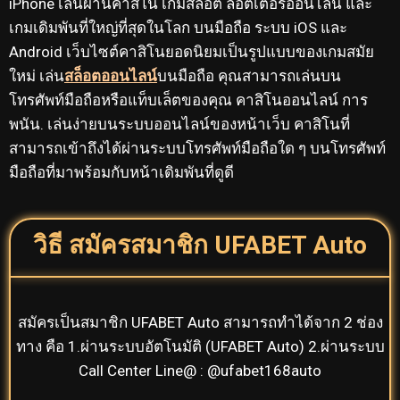
iPhone เล่นผ่านคาสิโน เกมสล็อต ลอตเตอรีออนไลน์ และ
เกมเดิมพันที่ใหญ่ที่สุดในโลก บนมือถือ ระบบ iOS และ
Android เว็บไซต์คาสิโนยอดนิยมเป็นรูปแบบของเกมสมัย
ใหม่ เล่น
สล็อตออนไลน์
บนมือถือ คุณสามารถเล่นบน
โทรศัพท์มือถือหรือแท็บเล็ตของคุณ คาสิโนออนไลน์ การ
พนัน. เล่นง่ายบนระบบออนไลน์ของหน้าเว็บ คาสิโนที่
สามารถเข้าถึงได้ผ่านระบบโทรศัพท์มือถือใด ๆ บนโทรศัพท์
มือถือที่มาพร้อมกับหน้าเดิมพันที่ดูดี
วิธี สมัครสมาชิก UFABET Auto
สมัครเป็นสมาชิก UFABET Auto สามารถทำได้จาก 2 ช่อง
ทาง คือ 1.ผ่านระบบอัตโนมัติ (UFABET Auto) 2.ผ่านระบบ
Call Center Line@ : @ufabet168auto