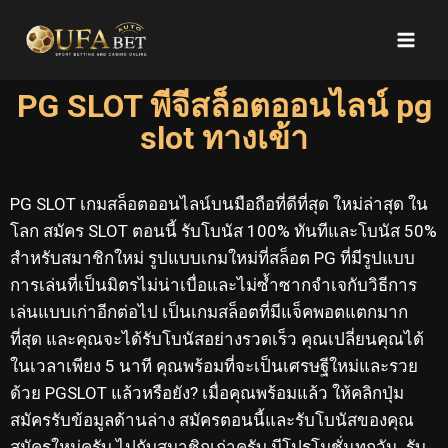
PG SLOT พีจีสล็อตออนไลน์ pg
slot ทางเข้า
PG SLOT เกมสล็อตออนไลน์บนมือถือที่ดีที่สุด ใหม่ล่าสุด ใน
โลก สมัคร SLOT ตอนนี้ รับโบนัส 100% ทันทีและโบนัส 50%
สำหรับสมาชิกใหม่ รูปแบบเกมใหม่ที่สล็อต PG ที่มีรูปแบบ
การเล่นที่เป็นมิตรไม่น่าเบื่อและไม่ซ้ำซากจำเจกับวิธีการ
เล่นแบบเก่าอีกต่อไป เป็นเกมสล็อตที่มีแจ็คพอตแตกมาก
ที่สุด และคุณจะได้รับโบนัสอย่างรวดเร็ว คุณเปลี่ยนคุณได้
ในเวลาเพียง 5 นาที คุณพร้อมที่จะเป็นเศรษฐีใหม่และรวย
ด้วย PGSLOT แล้วหรือยัง? เมื่อคุณพร้อมแล้ว ให้คลิกปุ่ม
สมัครรับข้อมูลด้านล่าง สมัครตอนนี้และรับโบนัสของคุณ
สมัครใหม่ครับ ไปกับสมาชิกเก่าครับ มีโปรโมชั่นทุกวัน. รับ