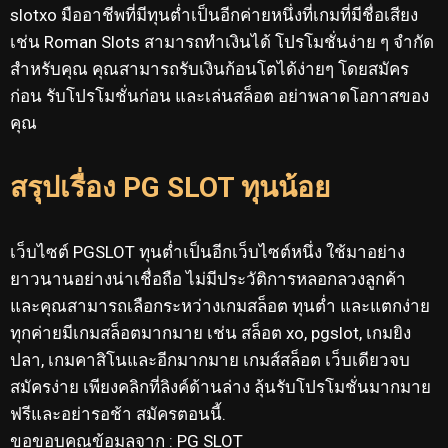
slotxo มืออาชีพที่มีทุนต่ำเป็นอีกค่ายหนึ่งที่เกมที่มีชื่อเสียง
เช่น Roman Slots สามารถทำเงินได้ โปรโมชั่นง่าย ๆ จำกัด
สำหรับคุณ คุณสามารถรับเงินก้อนโตได้ง่ายๆ โดยสมัคร
ก่อน รับโปรโมชั่นก่อน และเล่นสล็อต อย่าพลาดโอกาสของ
คุณ
สรุปเรื่อง PG SLOT ทุนน้อย
เว็บไซต์ PGSLOT ทุนต่ำเป็นอีกเว็บไซต์หนึ่ง ใช้มาอย่าง
ยาวนานอย่างน่าเชื่อถือ ไม่มีประวัติการหลอกลวงลูกค้า
และคุณสามารถเลือกระหว่างเกมสล็อต ทุนต่ำ และแตกง่าย
ทุกค่ายมีเกมสล็อตมากมาย เช่น สล็อต xo, pgslot, เกมยิง
ปลา, เกมคาสิโนและอีกมากมาย เกมส์สล็อต เว็บเดียวจบ
สมัครง่าย เพียงคลิกที่ลิงค์ด้านล่าง ลุ้นรับโปรโมชั่นมากมาย
ฟรีและอย่ารอช้า สมัครตอนนี้.
ขอขอบคุณข้อมูลจาก : PG SLOT