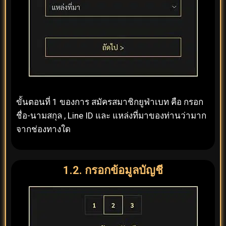
ขั้นตอนที่ 1 ของการ สมัครสมาชิกยูฟ่าเบท คือ กรอก
ชื่อ-นามสกุล , Line ID และ แหล่งที่มาของท่านว่ามาก
จากช่องทางใด
1.2. กรอกข้อมูลบัญชี