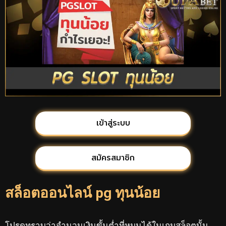
เข้าสู่ระบบ
สมัครสมาชิก
สล็อตออนไลน์ pg ทุนน้อย
โปรดทราบว่าจำนวนเงินขั้นต่ำที่หมุนได้ในเกมสล็อตนั้น