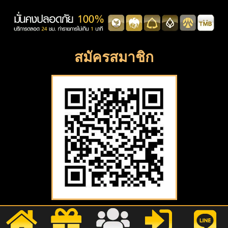
สมัครสมาชิก