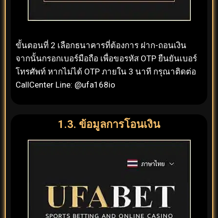
ขั้นตอนที่ 2 เลือกธนาคารที่ต้องการ ฝาก-ถอนเงิน
จากนั้นกรอกเบอร์มือถือ เพื่อขอรหัส OTP ยืนยันเบอร์
โทรศัพท์ หากไม่ได้ OTP ภายใน 3 นาที กรุณาติดต่อ
CallCenter Line: @ufa168io
1.3. ข้อมูลการโอนเงิน