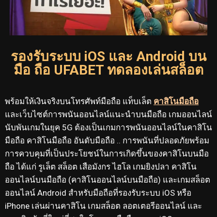
รองรับระบบ iOS และ Android บน
มือ ถือ UFABET ทดลองเล่นสล็อต
พร้อมให้เงินจริงบนโทรศัพท์มือถือ แท็บเล็ต
คาสิโนมือถือ
และเว็บไซต์การพนันออนไลน์แนะนำบนมือถือ เกมออนไลน์
นับพันเกมในยุค 5G ต้องเป็นเกมการพนันออนไลน์ในคาสิโน
มือถือ คาสิโนมือถือ อันดับมือถือ .. การพนันที่ปลอดภัยพร้อม
การควบคุมที่เป็นประโยชน์ในการเกิดขึ้นของคาสิโนบนมือ
ถือ ได้แก่ รูเล็ต สล็อต เสือมังกร ไฮโล เกมยิงปลา คาสิโน
ออนไลน์บนมือถือ (คาสิโนออนไลน์บนมือถือ) และเกมสล็อต
ออนไลน์ Android สำหรับมือถือที่รองรับระบบ iOS หรือ
iPhone เล่นผ่านคาสิโน เกมสล็อต ลอตเตอรีออนไลน์ และ