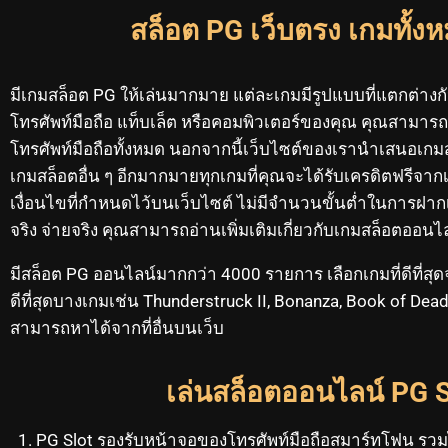
สล็อต PG เว็บตรง เกมทั้งห
มีเกมสล็อต PG ให้เล่นมากมาย แต่ละเกมมีรูปแบบที่แตกต่างกั
โทรศัพท์มือถือ แท็บเล็ต หรือคอมพิวเตอร์ของคุณ คุณสามาร
โทรศัพท์มือถือทั้งหมด นอกจากนี้เว็บไซต์ของเรานำเสนอเกมส
เกมสล็อตอื่น ๆ อีกมากมายทุกเกมที่คุณจะได้รับเครดิตฟรีจา
เงื่อนไขที่กำหนดไว้บนเว็บไซต์ ไม่มีจำนวนขั้นต่ำในการฝากเ
จริง จ่ายจริง คุณสามารถอ่านเพิ่มเติมเกี่ยวกับเกมสล็อตออนไลน์
มีสล็อต PG ออนไลน์มากกว่า 4000 รายการ เลือกเกมที่ดีที่สุดจา
ดีที่สุดบางเกมเช่น Thunderstruck II, Bonanza, Book of Dead
สามารถหาได้จากที่อื่นบนเว็บ
เล่นสล็อตออนไลน์ PG Slo
PG Slot รองรับหน้าจอของโทรศัพท์มือถือสมาร์ทโฟน รวมไ