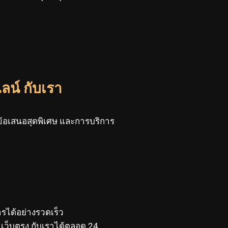
ลน์ กับเรา
ข้อเสนอสุดพิเศษ และการบริการ
ได้อย่างรวดเร็ว
เว็บตรง กับเราได้ตลอด 24