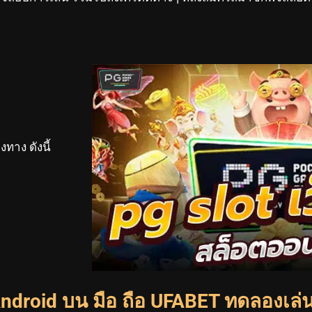
ทาง ดังนี้
ndroid บน มือ ถือ UFABET ทดลองเล่