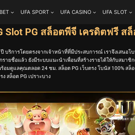
BET
UFA SPORT
UFA CASINO
UFA SLOT
 Slot PG สล็อตพีจี เครดิตฟรี สล
 ปี บริการโดยตรงจากเจ้าหน้าที่ที่มีประสบการณ์ เราจึงเสนอโ
ชื่อแล้ว ยังมีระบบแนะนำเพื่อนที่สร้างรายได้ให้กับสมาชิกด้
ร้อมดูแลคุณตลอด 24 ชม. สล็อต PG เว็บตรง โบนัส 100% สล็อ
ตรง สล็อต PG เปราะบาง