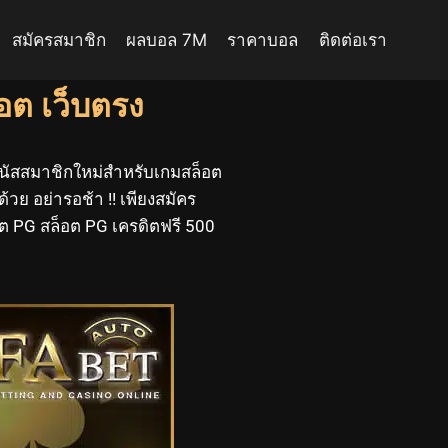
สมัครสมาชิก
ผลบอล 7M
ราคาบอล
ติดต่อเรา
็อต เว็บตรง
บนัสสมาชิกใหม่สำหรับเกมสล็อต
วย อย่ารอช้า !! เพียงสมัคร
ต PG สล็อต PG เครดิตฟรี 500