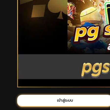
เข้าสู่ระบบ