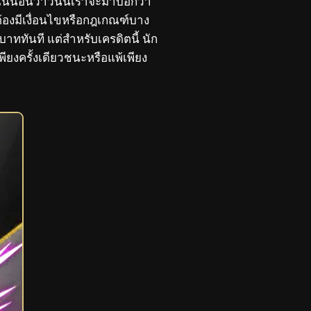
 แน่นอนว่าวันนี้เราจะมาบอกว่า
 ต้องมีเงื่อนไขหรือกฎเกณฑ์บาง
บาททันที แต่สำหรับเครดิตนี้ นัก
พียงครั้งเดียวชนะหรือแพ้เพียง