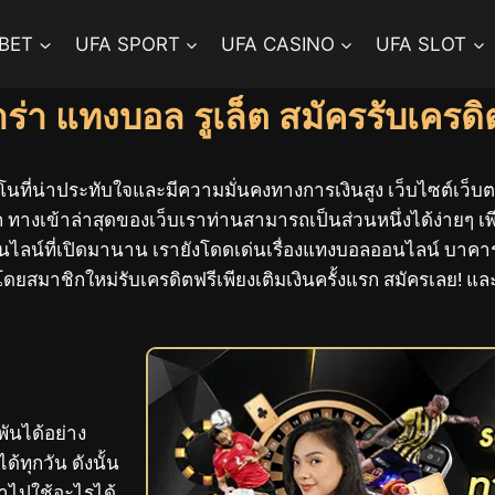
BET
UFA SPORT
UFA CASINO
UFA SLOT
า แทงบอล รูเล็ต สมัครรับเครดิต
ิโนที่น่าประทับใจและมีความมั่นคงทางการเงินสูง เว็บไซต์เว็
าชิก ทางเข้าล่าสุดของเว็บเราท่านสามารถเป็นส่วนหนึ่งได้ง่ายๆ เ
ไลน์ที่เปิดมานาน เรายังโดดเด่นเรื่องแทงบอลออนไลน์ บาคาร่า
า โดยสมาชิกใหม่รับเครดิตฟรีเพียงเติมเงินครั้งแรก สมัครเลย! 
ันได้อย่าง
้ทุกวัน ดังนั้น
นำไปใช้อะไรได้