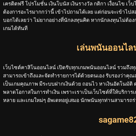
เครดิตฟรี โปรโมชั่น เงินโบนัส เงินรางวัล กติกา เงื่อนไข เว็
ต้องการอะไรมากกว่านี้ เข้าไปถามได้เลย แต่ก่อนจะเข้าไปสอบ
บอกได้เลยว่า ไม่ยากอย่างที่นักลงทุนคิด หากนักลงทุนไม่ต้อ
เกมได้ทันที
เล่นพนันออนไลน์
เว็บไซต์คาสิโนออนไลน์ เปิดรับทุกเกมพนันออนไลน์ รวมถึงทุก
สามารถเข้าถึงและจัดทำรายการได้ด้วยตนเอง รับรองว่าคุณส
เป็นเกมคุณภาพ มีระบบฝากเงินด้วย ถอนไว หาเงินอัตโนมัติ
พลาดโอกาสในการทำเงิน เพราะเราเป็นเว็บไซต์ที่ให้บริการเ
หลาย และเกมใหม่ๆ อัพเดทอยู่เสมอ นักพนันทุกท่านสามารถร่วมเ
sagame82