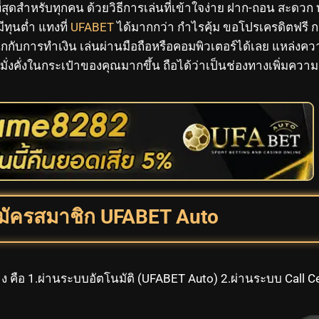
สำหรับทุกคน ด้วยวิธีการเล่นที่เข้าใจง่าย ฝาก-ถอน สะดวก ท
มีทุนต่ำ แทงที่
UFABET
ได้มากกว่า กำไรคุ้ม ขอโปรเครดิตฟรี กล้
กับการทำเงิน เล่นผ่านมือถือหรือคอมพิวเตอร์ได้เลย แหล่งความมั
่งคั่งในกระเป๋าของคุณมากขึ้น ถือได้ว่าเป็นช่องทางเพิ่มความมั
 สมัครสมาชิก UFABET Auto
คือ 1.ผ่านระบบอัตโนมัติ (UFABET Auto) 2.ผ่านระบบ Call C