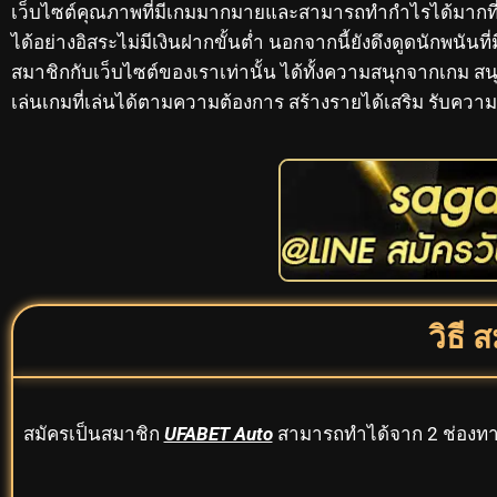
เว็บไซต์คุณภาพที่มีเกมมากมายและสามารถทำกำไรได้มากที่สุด
ได้อย่างอิสระไม่มีเงินฝากขั้นต่ำ นอกจากนี้ยังดึงดูดนักพนันที่
สมาชิกกับเว็บไซต์ของเราเท่านั้น ได้ทั้งความสนุกจากเกม สนุก
เล่นเกมที่เล่นได้ตามความต้องการ สร้างรายได้เสริม รับความมั
วิธี
สมัครเป็นสมาชิก
UFABET Auto
สามารถทำได้จาก 2 ช่องทาง 