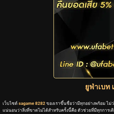
ยูฟ่าเบท 
เว็บไซต์
sagame 8282
ของเราขึ้นชื่อว่ามีทุกอย่างพร้อม ไม
แน่นอนว่าสิ่งที่ขาดไม่ได้สำหรับครั้งนี้คือ ตัวช่วยที่มีทุกก