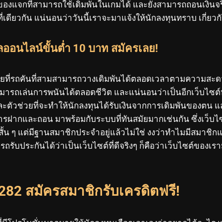
ของแจกที่สามารถใช้เดิมพันในเกมได้ และยังสามารถถอนเงินจริง
ี่เดียวกัน แน่นอนว่าวันนี้เราจะมาแจ้งให้นักลงทุนทราบ เกี่ยว
อนไลน์ขั้นต่ำ 10 บาท สมัครเลย!
ดยที่รถคันที่สามสามารถวางเดิมพันได้ตลอดเวลาตามความสะดวก
ารถเล่นการพนันได้ตลอดชีวิต และแน่นอนว่าเป็นอีกเว็บไซต์หนึ่ง
ะตัวช่วยที่จะทำให้นักลงทุนได้รับเงินจากการเดิมพันของตน และ
การฝากและถอน มาพร้อมกับระบบที่ทันสมัยมากเช่นกัน ซึ่งเว็บไ
น ๆ แต่มีฐานสมาชิกประจำอยู่แล้วไม่ใช่ งงว่าทำไมมีสมาชิกแบ
รถรับประกันได้ว่าเป็นเว็บไซต์ที่ดีจริงๆ ก็คือว่าเว็บไซต์ของ
82 สมัครสมาชิกรับเครดิตฟรี!