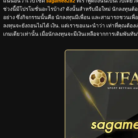
แน่นอนว่าเว็บไซต์
sagame8282
ที่เราพูดถึงนั้นเป็นเว็บเด
ช่วงนี้มีโปรโมชั่นอะไรบ้าง? ดังนั้นสำหรับมือใหม่ นักลงทุน
อย่าง ซึ่งกิจกรรมนั้นคือ นักลงทุนมีเพื่อน และสามารถชวนเพื่
ลงทุนจะยังถอนไม่ได้ เงิน. แต่เราขอแนะนำว่า เท่าที่คุณต้องเด
เกมเดียวเท่านั้น เมื่อนักลงทุนจะมีเงินเหลือจากการเดิมพันทัน