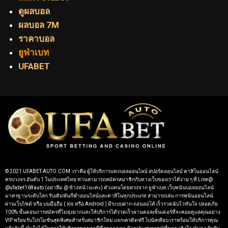
ดูผลบอล
ผลบอล 7M
ราคาบอล
ยูฟ่าเบท
UFABET
© 2021 UFABET-AUTO.COM เราคือ ผู้ให้บริการแทงบอลออนไลน์ สปอร์ตออนไลน์ คาสิโนออนไลน์
ครบวงจร อันดับ 1 ในประเทศไทย ท่านสามารถสมัครสมาชิกกับทางเว็บของเราได้ง่าย ๆ ที่ Line@ :
@ufabet168auto (อย่าลืม @ ข้างหน้านะคะ) ตัวแทนโดยตรงจาก ยูฟ่าเบท เว็บพนันบอลออนไลน์
มาตรฐานระดับโลก รับเดิมพันกีฬาออนไลน์และคาสิโนทุกประเภท สามารถเล่น การพนันออนไลน์
ผ่านเว็บไซต์ หรือ บนมือถือ ( ios หรือ Android ) มีระบบฝาก-ถอนออโต้ เร็วรวดฉับไวทันใจ ปลอดภัย
100% ขั้นตอนการสมัครที่ไม่ยุ่งยากและให้บริการได้รวดเร็วผ่านคอลเซ็นเตอร์ที่จะคอยดูแลคุณอย่าง
VIP พร้อมรับโปรโมชั่นสุดพิเศษสำหรับสมาชิกใหม่ แจกเครดิตฟรี โบนัสเพียบ เราพร้อมให้บริการคุณ