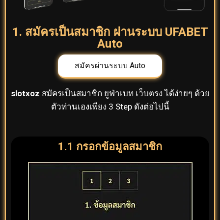
1. สมัครเป็นสมาชิก ผ่านระบบ UFABET
Auto
สมัครผ่านระบบ Auto
slotxoz
สมัครเป็นสมาชิก ยูฟ่าเบท เว็บตรง ได้ง่ายๆ ด้วย
ตัวท่านเองเพียง 3 Step ดังต่อไปนี้
1.1 กรอกข้อมูลสมาชิก