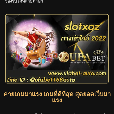
รองรับได้หลายภาษา
ค่ายเกมมาแรง เกมที่ดีที่สุด สุดยอดเว็บมา
แรง