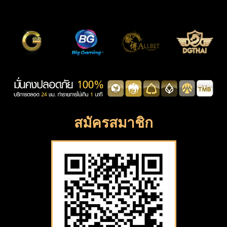
สมัครสมาชิก