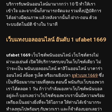
บริการรับพนันออนไลน์มามากกว่า 10 ปี ทำให้เรา
เข้าใจ และจากนั้นก็สามารถจัดแจง รวมทั้งปฏิบัติการ
ได้อย่างมีคุณภาพ แล้วหลังจากนั้นก็ ฝาก-ถอน ด้วย
ระบบอัตโนมัติ ข้างใน 1นาที
เว็บแทงบอลออนไลน์ อันดับ 1 ufabet 1669
ufabet 1669
เว็บไซต์พนันออนไลน์ เว็บไซต์ตรงไม่
ผ่านเอเย่นต์ เปิดให้บริการครบจบในเว็บไซต์เดียว ไม่
ว่าจะเป็น พนันบอลออนไลน์ คาสิโนออนไลน์ บาคาร่า
ออนไลน์ สล็อต รูเล็ต หรือเกมยิงปลา
ยูฟ่าเบท 1669
ซึ่ง
เป็นที่นิยมมากมายมที่สุดณ ตอนนี้ พนันกับเว็บของพวก
เราได้ตลอด 1 วัน ถ้าว่ากำลังมองหาเว็บไซต์พนันบอล
อยู่ล่ะก็ บอกเลยว่าเว็บไซต์ของพวกเรานั้นมีความพร้อม
เพรียงเป็นอย่างยิ่งที่จะให้โอกาส ให้ท่านได้เข้ามากระ
ทำลงทุนไปพร้อมๆ กับพวกเรา และก็จำต้องบอกเลยว่า