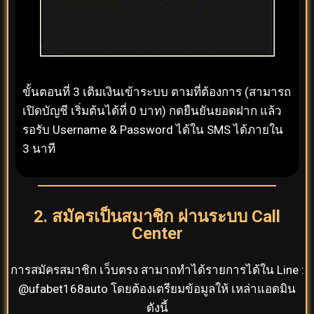
ขั้นตอนที่ 3 เติมเงินเข้าระบบ ตามที่ต้องการ (สามารถ
เปิดบัญชี เริ่มต้นได้ที่ 0 บาท) กดยืนยันยอดฝาก แล้ว
รอรับ Username & Password ได้ใน SMS ได้ภายใน
3 นาที
2. สมัครเป็นสมาชิก ผ่านระบบ Call
Center
การสมัครสมาชิก เว็บตรง สามาถทำได้รายการได้ใน Line :
@ufabet168auto โดยต้องเตรียมข้อมูลให้ เหล่าแอดมิน
ดังนี้