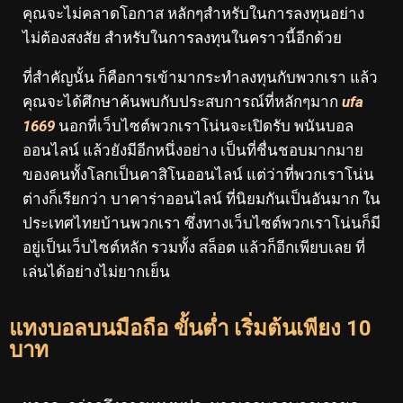
คุณจะไม่คลาดโอกาส หลักๆสำหรับในการลงทุนอย่าง
ไม่ต้องสงสัย สำหรับในการลงทุนในคราวนี้อีกด้วย
ที่สำคัญนั้น ก็คือการเข้ามากระทำลงทุนกับพวกเรา แล้ว
คุณจะได้ศึกษาค้นพบกับประสบการณ์ที่หลักๆมาก
ufa
1669
นอกที่เว็บไซต์พวกเราโน่นจะเปิดรับ พนันบอล
ออนไลน์ แล้วยังมีอีกหนึ่งอย่าง เป็นที่ชื่นชอบมากมาย
ของคนทั้งโลกเป็นคาสิโนออนไลน์ แต่ว่าที่พวกเราโน่น
ต่างก็เรียกว่า บาคาร่าออนไลน์ ที่นิยมกันเป็นอันมาก ใน
ประเทศไทยบ้านพวกเรา ซึ่งทางเว็บไซต์พวกเราโน่นก็มี
อยู่เป็นเว็บไซต์หลัก รวมทั้ง สล็อต แล้วก็อีกเพียบเลย ที่
เล่นได้อย่างไม่ยากเย็น
แทงบอลบนมือถือ ขั้นต่ำ เริ่มต้นเพียง 10
บาท