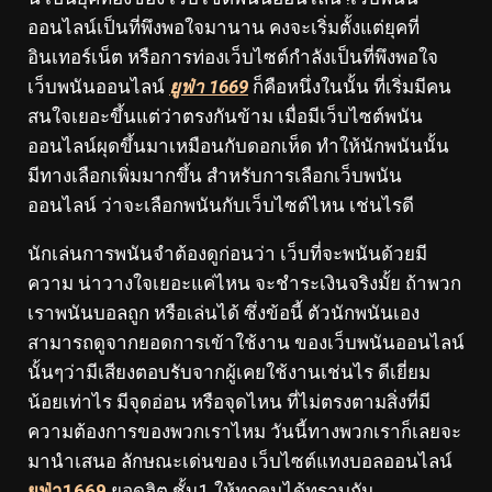
ออนไลน์เป็นที่พึงพอใจมานาน คงจะเริ่มตั้งแต่ยุคที่
อินเทอร์เน็ต หรือการท่องเว็บไซต์กำลังเป็นที่พึงพอใจ
เว็บพนันออนไลน์
ยูฟ่า 1669
ก็คือหนึ่งในนั้น ที่เริ่มมีคน
สนใจเยอะขึ้นแต่ว่าตรงกันข้าม เมื่อมีเว็บไซต์พนัน
ออนไลน์ผุดขึ้นมาเหมือนกับดอกเห็ด ทำให้นักพนันนั้น
มีทางเลือกเพิ่มมากขึ้น สำหรับการเลือกเว็บพนัน
ออนไลน์ ว่าจะเลือกพนันกับเว็บไซต์ไหน เช่นไรดี
นักเล่นการพนันจำต้องดูก่อนว่า เว็บที่จะพนันด้วยมี
ความ น่าวางใจเยอะแค่ไหน จะชำระเงินจริงมั้ย ถ้าพวก
เราพนันบอลถูก หรือเล่นได้ ซึ่งข้อนี้ ตัวนักพนันเอง
สามารถดูจากยอดการเข้าใช้งาน ของเว็บพนันออนไลน์
นั้นๆว่ามีเสียงตอบรับจากผู้เคยใช้งานเช่นไร ดีเยี่ยม
น้อยเท่าไร มีจุดอ่อน หรือจุดไหน ที่ไม่ตรงตามสิ่งที่มี
ความต้องการของพวกเราไหม วันนี้ทางพวกเราก็เลยจะ
มานำเสนอ ลักษณะเด่นของ เว็บไซต์แทงบอลออนไลน์
ยูฟ่า1669
ยอดฮิต ชั้น1 ให้ทุกคนได้ทราบกัน