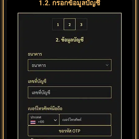
1.2. กรอกข้อมูลบัญชี