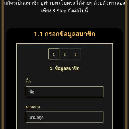
สมัครเป็นสมาชิก ยูฟ่าเบท เว็บตรง ได้ง่ายๆ ด้วยตัวท่านเอง
เพียง 3 Step ดังต่อไปนี้
1.1 กรอกข้อมูลสมาชิก