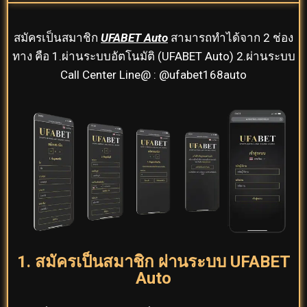
สมัครเป็นสมาชิก
UFABET Auto
สามารถทำได้จาก 2 ช่อง
ทาง คือ 1.ผ่านระบบอัตโนมัติ (UFABET Auto) 2.ผ่านระบบ
Call Center Line@ : @ufabet168auto
1. สมัครเป็นสมาชิก ผ่านระบบ UFABET
Auto