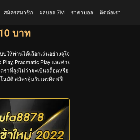
สมัครสมาชิก
ผลบอล 7M
ราคาบอล
ติดต่อเรา
 10 บาท
บบให้ท่านได้เลือกเล่นอย่างจุใจ
o Play, Pracmatic Play และค่าย
ราที่สูงไม่ว่าจะเป้นสล็อตหรือ
มัติ สมัครลุ้นรับเครดิตฟรี!