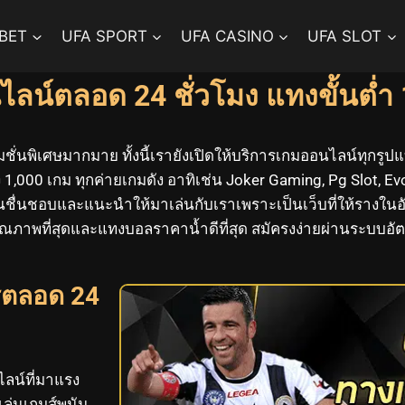
BET
UFA SPORT
UFA CASINO
UFA SLOT
น์ตลอด 24 ชั่วโมง แทงขั้นต่ำ
ั่นพิเศษมากมาย ทั้งนี้เรายังเปิดให้บริการเกมออนไลน์ทุกรูปแ
 1,000 เกม ทุกค่ายเกมดัง อาทิเช่น Joker Gaming, Pg Slot, Ev
นชื่นชอบและแนะนำให้มาเล่นกับเราเพราะเป็นเว็บที่ให้รางในอัต
ณภาพที่สุดและแทงบอลราคาน้ำดีที่สุด สมัครงง่ายผ่านระบบอัตโน
ารตลอด 24
ไลน์ที่มาแรง
เล่นเกมส์พนัน