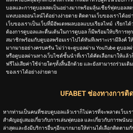
บอลและการดูบอลสดเป็นอย่างมากพร้อมลุ้นเชียร์ฟุตบอลสด
แทงบอลออนไลน์ได้อย่างง่ายดาย ติดตามเว็บของเราได้อย่าง
เว็บของเราเป็นเว็บที่มีอัพเดทผลบอลแบบเรียลไทม์ เรียกได
ต้องการดูบอลและตื่นเต้นในการดูบอล ก็มีพร้อมให้บริการทุ
สมาชิกพร้อมกับดูบอลพร้อมเราไปได้ทันทีเพราะเรามีลิงค์ ให
มากมายอย่างครบครัน ไม่ว่าจะดูบอลผ่าน YouTube ดูบอลผ
หรือดูบอลผ่านทางเว็บไซต์ชั้นนำที่เราได้คัดเลือกมาให้แล้ว
ฟรีไม่เสียค่าใช้จ่ายใดๆทั้งสิ้นอีกด้วย และยังสามารถร่วมเดิม
ของเราได้อย่างง่ายดาย
UFABET ช่องทางการติดต
หากท่านเป็นคนที่ชอบดูบอลแล้วเราก็ไม่ควรที่จะพลาดเว็บเร
สำคัญอยู่เสมอเกี่ยวกับการเล่นฟุตบอล และเกี่ยวกับการพนัน
ล่าสุดและยังมีบริการอื่นๆอีกมากมายให้ท่านได้เลือกติดตามก