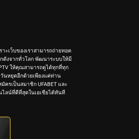
เพราะเว็บของเราสามารถถ่ายทอด
ีกดังจากทั่วโลก พัฒนาระบบให้มี
TV ให้คุณสามารถดูได้ทุกที่ทุก
ันหยุดอีกด้วยเพียงแค่ท่าน
ยงสมัครเป็นสมาชิก UFABET และ
ที่ดีที่สุดในเอเชียได้ทันที