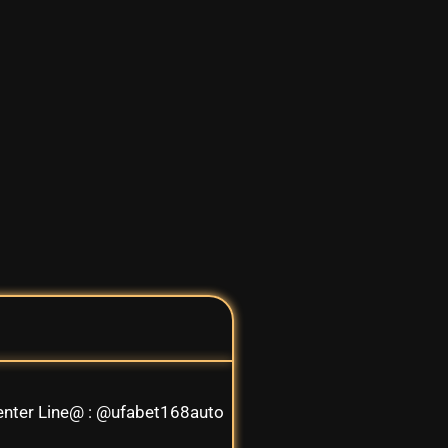
enter Line@ : @ufabet168auto