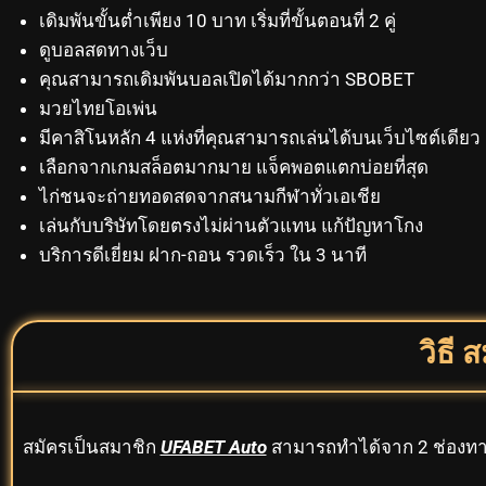
เดิมพันขั้นต่ำเพียง 10 บาท เริ่มที่ขั้นตอนที่ 2 คู่
ดูบอลสดทางเว็บ
คุณสามารถเดิมพันบอลเปิดได้มากกว่า SBOBET
มวยไทยโอเพ่น
มีคาสิโนหลัก 4 แห่งที่คุณสามารถเล่นได้บนเว็บไซต์เดียว 
เลือกจากเกมสล็อตมากมาย แจ็คพอตแตกบ่อยที่สุด
ไก่ชนจะถ่ายทอดสดจากสนามกีฬาทั่วเอเชีย
เล่นกับบริษัทโดยตรงไม่ผ่านตัวแทน แก้ปัญหาโกง
บริการดีเยี่ยม ฝาก-ถอน รวดเร็ว ใน 3 นาที
วิธี
สมัครเป็นสมาชิก
UFABET Auto
สามารถทำได้จาก 2 ช่องทาง 