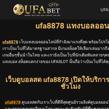
UFA
ufa8878 แทงบอลออนไล
ufa8878
เว็บแทงบอลออนไลน์ที่กำลังมาแรงที่สุด พร้อมโปรโมช
เราเป็นเว็บที่ได้มาตรฐานสากล มีเกมสล็อตให้เลือกเล่นมากถึง
เกมอื่นๆชั้นนำในไทย และเรายังเป็นเว็บที่นักเดิมพันหลายๆค
แทงบอล สล็อตแตกง่ายของ UFASLOT นั้นถือว่าเป้นเว็บที่ได้คุ
เว็บดูบอลสด ufa8878 เปิดให้บริก
ชั่วโมง
ufa8878
ดูบอลสดกับเราเว็บที่ดีที่สุดศูนย์รวมลิงค์ดูบอลออน
และครอบคลุมทุกลีกบนโลก เหมาะสมสำหรับผู้ที่ชื่นชอบการ