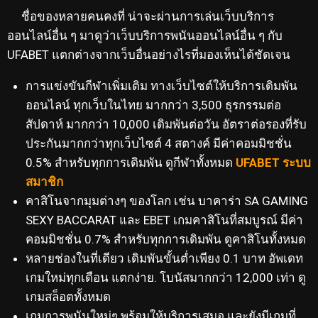
ชื่อของหลายคนคงที่ น่าจะผ่านการเล่นเว็บบริการ
ออนไลน์อื่น ๆ มาดูว่าเว็บบริการพนันออนไลน์อื่น ๆ กับ
UFABET แตกต่างจากเว็บอื่นอย่างไรที่มองเห็นได้ชัดเจน
การแข่งขันกีฬาเพิ่มเติม ทางเว็บไซต์ให้บริการเดิมพัน
ออนไลน์ ทุกเว็บในไทย มากกว่า 3,500 ธุรกรรมต่อ
สัปดาห์ มากกว่า 10,000 เดิมพันต่อวัน อัตราต่อรองที่รับ
ประกันมากกว่าทุกเว็บไซต์ 4 สตางค์ มีค่าคอมมิชชั่น
0.5% สำหรับทุกการเดิมพัน ดูกีฬาทั้งหมด
UFABET ระบบ
สมาชิก
คาสิโนจากมุมต่างๆ ของโลก เช่น บาคาร่า SA GAMING
SEXY BACCARAT และ EBET เกมคาสิโนที่สมบูรณ์ มีค่า
คอมมิชชั่น 0.7% สำหรับทุกการเดิมพัน ดูคาสิโนทั้งหมด
หลายช่องในที่เดียว เดิมพันขั้นต่ำเพียง 0.1 บาท อัพเดท
เกมใหม่ทุกเดือน แตกง่าย. โบนัสมากกว่า 12,000 เท่า ดู
เกมสล็อตทั้งหมด
เกมการพนันใหม่ๆ พร้อมให้บริการเสมอ และยังมีเกมที่