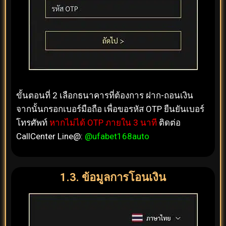
ขั้นตอนที่ 2 เลือกธนาคารที่ต้องการ ฝาก-ถอนเงิน
จากนั้นกรอกเบอร์มือถือ เพื่อขอรหัส OTP ยืนยันเบอร์
โทรศัพท์
หากไม่ได้ OTP ภายใน 3 นาที
ติดต่อ
CallCenter Line@:
@ufabet168auto
1.3. ข้อมูลการโอนเงิน