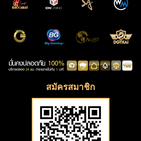
สมัครสมาชิก