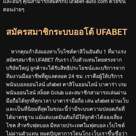
และอื่นๆ คุณสามารถสมัครกับ ufabet-auto.com ด้วยขั้น
ตอนง่ายๆ
สมัครสมาชิกระบบออโต้ UFABET
หากคุณกำลังมองหาเว็บไซต์คาสิโนอันดับ 1 ที่มาแรง
สมัครสมาชิก UFABET กับเรา เว็บตัวแทนโดยตรงจาก
บริษัทใหญ่ ลูกค้าจะได้รับสิทธิประโยชน์และบริการจาก
ทีมงานมืออาชีพที่ดูแลตลอด 24 ชม. เราคือผู้ให้บริการ
พนันบอลออนไลน์ ufabet คาสิโนออนไลน์ บาคาร่า เกม
พนันออนไลน์ สล็อต Gclub และสมาชิกสามารถเล่นผ่าน
มือถือได้ทุกที่ทุกเวลา บาคาร่ามือถือ เล่น ufabet ผ่านเว็บ
และเป็นที่นิยมที่สุดในขณะนี้ว่ามีระบบความปลอดภัยที่
ได้มาตรฐาน แม้แต่แบดมินตันก็มีให้ลูกค้าได้ลองเสี่ยง
โชค สำหรับฟุตบอล มีหลายประเทศในฟุตบอล เว็บไซต์
ไม่ผ่านตัวแทน หมดปัญหาการโดนโกง เว็บเราขึ้นชื่อว่า