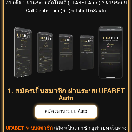
ทาง คือ 1.ผ่านระบบอัตโนมัติ (UFABET Auto) 2.ผ่านระบบ
Call Center Line@ : @ufabet168auto
1. สมัครเป็นสมาชิก ผ่านระบบ UFABET
Auto
สมัครผ่านระบบ Auto
UFABET ระบบสมาชิก
สมัครเป็นสมาชิก ยูฟ่าเบท เว็บตรง