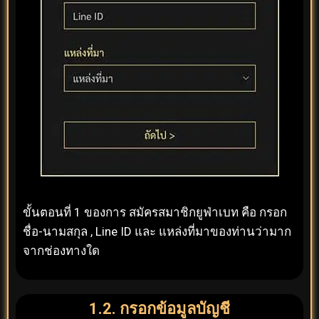
ขั้นตอนที่ 1 ของการ สมัครสมาชิกยูฟ่าเบท คือ กรอก
ชื่อ-นามสกุล , Line ID และ แหล่งที่มาของท่านว่ามาก
จากช่องทางใด
1.2. กรอกข้อมูลบัญชี