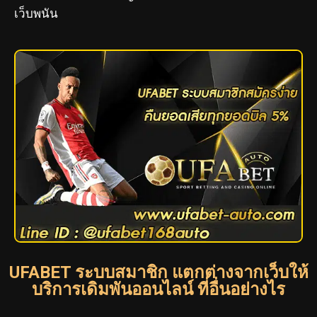
เว็บพนัน
UFABET ระบบสมาชิก แตกต่างจากเว็บให้
บริการเดิมพันออนไลน์ ที่อื่นอย่างไร