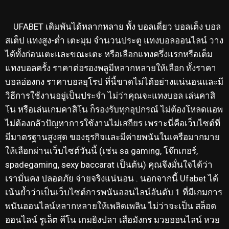
UFABET เดิมพันได้หลากหลาย ทั้ง บอลเดี่ยว บอลเต็ง บอล
สเต็ป แทงสูง-ต่ำ เตะมุม จำนวนประตู แทงบอลออนไลน์ วาง
ได้ทั้งก่อนเตะและขณะเตะ หรือเลือกแทงครึ่งแรกหรือเต็ม
แทงบอลครั้ง ราคาต่อรองพลูมีหลากหลายให้เลือก ทั้งราคา
บอลฮ่องกง ราคาบอลยุโรป ที่นี้ขาดไม่ได้อย่างแน่นอนและมี
วิธีการใช้งานอยู่เป็นประจำ ไม่ว่าคุณจะแทงบอล เล่นคาสิ
โน หรือเล่นเกมคาสิโน ก็รองรับทุกอุปกรณ์ ไม่ต้องโหลดแอพ
ไม่ต้องกลัวปัญหาการใช้งานไม่เสถียร เพราะนี่คือเว็บไซต์ที่
มีมาตรฐานสูงสุด ของธุรกิจและมีค่ายพนันในเครือมากมาย
ให้เลือกผ่านเว็บไซต์วันนี้ (เช่น sa gaming, โจ๊กเกอร์,
spadegaming, sexy baccarat เป็นต้น) คุณจึงมั่นใจได้ว่า
เรามั่นคง ปลอดภัย จ่ายจริงแน่นอน . นอกจากนี้ Ufabet ได้
เน้นย้ำว่าเป็นเว็บไซต์การพนันออนไลน์อันดับ 1 ที่มีเกมการ
พนันออนไลน์หลากหลายให้เพลิดเพลิน ไม่ว่าจะเป็น สล็อต
ออนไลน์ รูเล็ต คีโน เกมยิงปลา เสือมังกร มวยออนไลน์ หวย