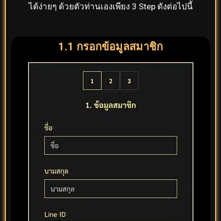
ได้ง่ายๆ ด้วยตัวท่านเองเพียง 3 Step ดังต่อไปนี้
1.1 กรอกข้อมูลสมาชิก