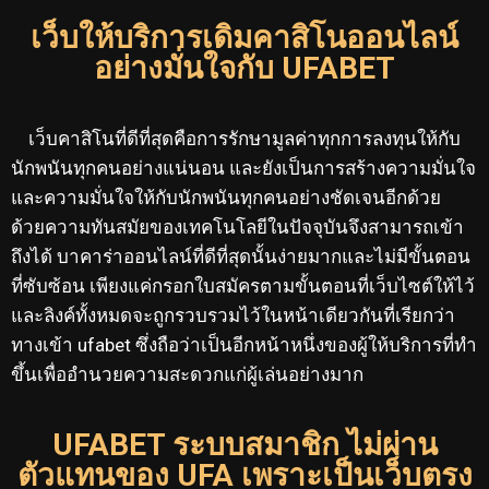
เว็บให้บริการเดิมคาสิโนออนไลน์
อย่างมั่นใจกับ UFABET
เว็บคาสิโนที่ดีที่สุดคือการรักษามูลค่าทุกการลงทุนให้กับ
นักพนันทุกคนอย่างแน่นอน และยังเป็นการสร้างความมั่นใจ
และความมั่นใจให้กับนักพนันทุกคนอย่างชัดเจนอีกด้วย
ด้วยความทันสมัยของเทคโนโลยีในปัจจุบันจึงสามารถเข้า
ถึงได้ บาคาร่าออนไลน์ที่ดีที่สุดนั้นง่ายมากและไม่มีขั้นตอน
ที่ซับซ้อน เพียงแค่กรอกใบสมัครตามขั้นตอนที่เว็บไซต์ให้ไว้
และลิงค์ทั้งหมดจะถูกรวบรวมไว้ในหน้าเดียวกันที่เรียกว่า
ทางเข้า ufabet ซึ่งถือว่าเป็นอีกหน้าหนึ่งของผู้ให้บริการที่ทำ
ขึ้นเพื่ออำนวยความสะดวกแก่ผู้เล่นอย่างมาก
UFABET ระบบสมาชิก ไม่ผ่าน
ตัวแทนของ UFA เพราะเป็นเว็บตรง