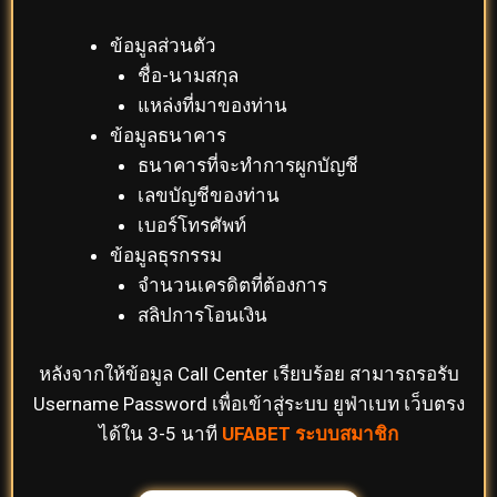
ข้อมูลส่วนตัว
ชื่อ-นามสกุล
แหล่งที่มาของท่าน
ข้อมูลธนาคาร
ธนาคารที่จะทำการผูกบัญชี
เลขบัญชีของท่าน
เบอร์โทรศัพท์
ข้อมูลธุรกรรม
จำนวนเครดิตที่ต้องการ
สลิปการโอนเงิน
หลังจากให้ข้อมูล Call Center เรียบร้อย สามารถรอรับ
Username Password เพื่อเข้าสู่ระบบ ยูฟ่าเบท เว็บตรง
ได้ใน 3-5 นาที
UFABET ระบบสมาชิก