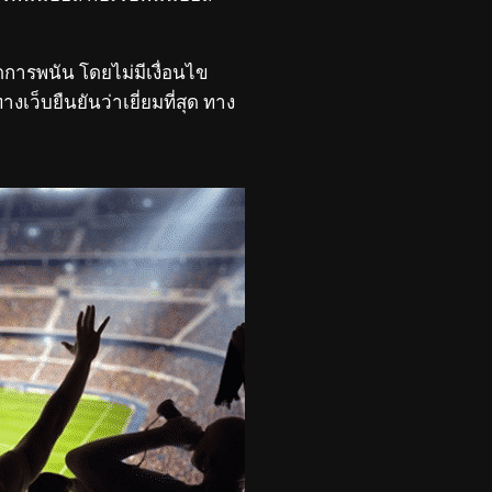
การพนัน โดยไม่มีเงื่อนไข
เว็บยืนยันว่าเยี่ยมที่สุด ทาง