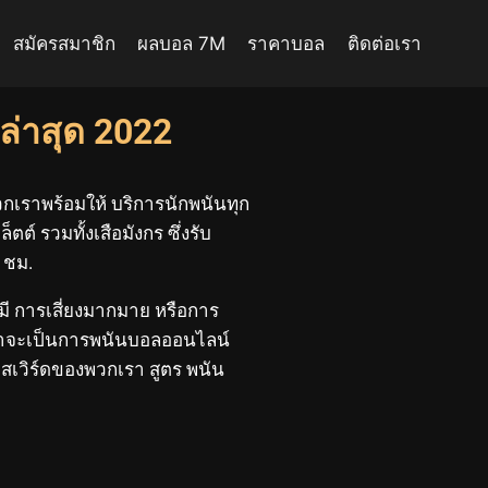
สมัครสมาชิก
ผลบอล 7M
ราคาบอล
ติดต่อเรา
 ล่าสุด 2022
พวกเราพร้อมให้ บริการนักพนันทุก
์ รวมทั้งเสือมังกร ซึ่งรับ
 ชม.
ะมี การเสี่ยงมากมาย หรือการ
ว่าจะเป็นการพนันบอลออนไลน์
าสเวิร์ดของพวกเรา สูตร พนัน