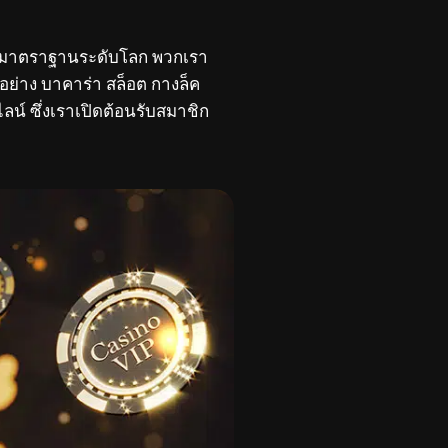
ที่มีมาตราฐานระดับโลก พวกเรา
อย่าง บาคาร่า สล็อต กางล็ค
ไลน์ ซึ่งเราเปิดต้อนรับสมาชิก