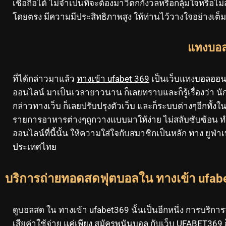
เชื่อถือได้ ไม่จำเป็นที่จะต้องมาวิตกกังวลหรือกลุ้มใจหรือไ
โดยตรง มีความมีประสิทธิภาพสูง ให้ท่านไว้วางใจอย่างเต็มท
แทงบอล 
ที่ได้กล่าวมาแล้ว
ทางเข้า ufabet 369
เป็นเว็บแทงบอลออนไล
ออนไลน์ มาเป็นเวลายาวนาน ก็เลยทราบและก็รู้เรื่องว่า น
กล่าวทางเว็บ ก็เลยปรับปรุงตัวเว็บ และก็ระบบต่างๆอีกทั้ง
รายการอาหารต่างๆถูกวางแบบมาให้ง่าย ไม่สลับซับซ้อน 
ออนไลน์ที่นี้นั้น ให้ความใส่ใจกับสมาชิกเป็นหลัก ทาง ยูฟ่
ประเทศไทย
บริการถ่ายทอดสดฟุตบอลใน ทางเข้า ufab
ดูบอลสด ใน ทางเข้า ufabet369 นั้นเป็นอีกหนึ่ง การบริก
เสียค่าใช้จ่าย แค่เพียง สมัครพนันบอล กับเว็บ UFABET369 