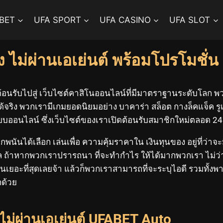
BET
UFA SPORT
UFA CASINO
UFA SLOT
 ไม่ผ่านเอเย่นต์ พร้อมโปรโมชั่น
นดีต้อนรับไปสู่ เว็บไซต์คาสิโนออนไลน์ที่มีมาตราฐานระดับโลก 
ริง พวกเรามีเกมยอดนิยมอย่าง บาคาร่า สล็อต กางล็คแจ็ค รูเล็ตต
ะบบออนไลน์ ซึ่งเว็บไซต์ของเราเปิดต้อนรับสมาชิกใหม่ตลอด 24
พนันได้เลือก เล่นเพื่อ ความคุ้มราคาใน เงินทุนของ อยู่ที่ว่าจ
อล ถ้าหากพวกเราปรารถนา ที่จะทำกำไร ให้ได้มากพวกเรา ไม่
ันเยอะที่สุดเลยจ้า แล้วก็พวกเราสามารถที่จะระบุไอดี รวมทั้งพ
กด้วย
 ไม่ผ่านเอเย่นต์ UFABET Auto