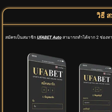
วิธี
สมัครเป็นสมาชิก
UFABET Auto
สามารถทำได้จาก 2 ช่องทาง 