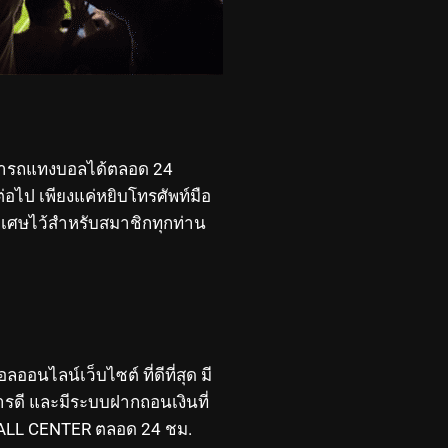
สามารถแทงบอลได้ตลอด 24
่อไป เพียงแค่หยิบโทรศัพท์มือ
พิเศษไว้สำหรับสมาชิกทุกท่าน
ไลน์เว็บไซต์ ที่ดีที่สุด มี
รดี และมีระบบฝากถอนเงินที่
 CALL CENTER ตลอด 24 ชม.