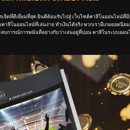
ิดที่ดีเยี่ยมที่สุด ยินดีต้อนรับไปสู่ เว็บไซต์คาสิโนออนไลน์
คาสิโนออนไลน์ที่เล่นง่าย ทำเงินได้จริง พวกเรามีเกมยอดนิยม
ประสบการณ์การพนันที่อย่างกับว่าเล่นอยู่ที่บ่อน คาสิโนระบบออน