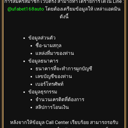
การสมัครสมาชิก เว็บตรง สามาถทำได้รายการได้ใน Line :
@ufabet168auto
โดยต้องเตรียมข้อมูลให้ เหล่าแอดมิน
ดังนี้
ข้อมูลส่วนตัว
ชื่อ-นามสกุล
แหล่งที่มาของท่าน
ข้อมูลธนาคาร
ธนาคารที่จะทำการผูกบัญชี
เลขบัญชีของท่าน
เบอร์โทรศัพท์
ข้อมูลธุรกรรม
จำนวนเครดิตที่ต้องการ
สลิปการโอนเงิน
หลังจากให้ข้อมูล Call Center เรียบร้อย สามารถรอรับ