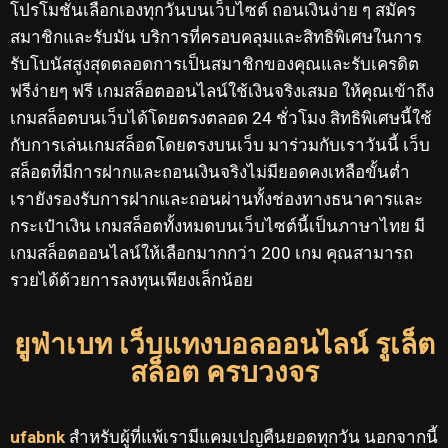
โปรโมชั่นเลือกเองทุกวันบนเว็บไซต์ ถอนเงินง่าย ๆ สมัคร
สมาชิกและรับมัน บริการที่ครอบคลุมและสิทธิพิเศษในการ
รับโบนัสสูงสุดตลอดการเป็นสมาชิกของคุณและรับเครดิต
ฟรีง่ายๆ ฟรี เกมสล็อตออนไลน์ใช้เงินจริงเสมอ ให้คุณเข้าถึง
เกมสล็อตบนเว็บได้โดยตรงตลอด 24 ชั่วโมง สิทธิพิเศษนี้ใช้
กับการเล่นเกมสล็อตโดยตรงบนเว็บ มาร่วมกับเราวันนี้ เว็บ
สล็อตที่มีการฝากและถอนเงินจริงไม่มียอดคงเหลือขั้นต่ำ
เรายังรองรับการฝากและถอนผ่านทั้งช่องทางธนาคารและ
กระเป๋าเงิน เกมสล็อตทั้งหมดบนเว็บไซต์นี้เป็นภาษาไทย มี
เกมสล็อตออนไลน์ให้เลือกมากกว่า 200 เกม คุณสามารถ
รวยได้ด้วยการลงทุนเพียงเล็กน้อย
ยูฟ่าเบท เว็บแทงบอลออนไลน์ รูเล็ต
สล็อต ครบวงจร
ufabnk
สำหรับผู้ที่แพ้เรามีแคมเปญคืนยอดทุกวัน นอกจากนี้