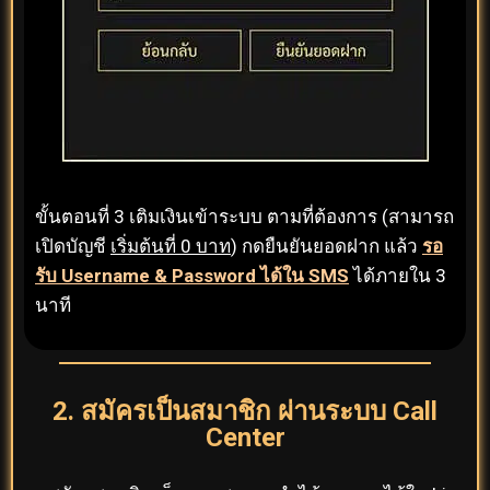
ขั้นตอนที่ 3 เติมเงินเข้าระบบ ตามที่ต้องการ (สามารถ
เปิดบัญชี
เริ่มต้นที่ 0 บาท
) กดยืนยันยอดฝาก แล้ว
รอ
รับ Username & Password ได้ใน SMS
ได้ภายใน 3
นาที
2. สมัครเป็นสมาชิก ผ่านระบบ Call
Center