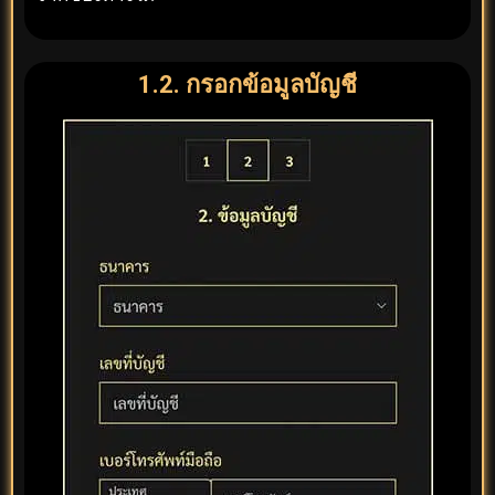
1.2. กรอกข้อมูลบัญชี