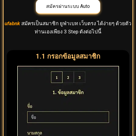
สมัครผ่านระบบ Auto
ufabnk
สมัครเป็นสมาชิก ยูฟ่าเบท เว็บตรง ได้ง่ายๆ ด้วยตัว
ท่านเองเพียง 3 Step ดังต่อไปนี้
1.1 กรอกข้อมูลสมาชิก