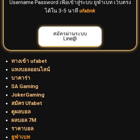
Username Password เพื่อเข้าสู่ระบบ ยูฟ่าเบท เว็บตรง
ได้ใน 3-5 นาที
ufabnk
สมัครผ่านระบบ
Line@
ทางเข้า ufabet
แทงบอลออนไลน์
บาคาร่า
SA Gaming
JokerGaming
สมัคร Ufabet
ดูผลบอล
ผลบอล 7M
ราคาบอล
ยูฟ่าเบท