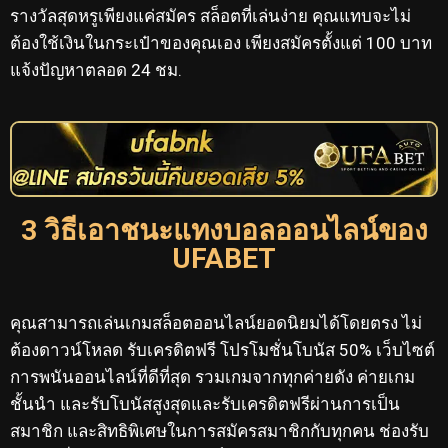
รางวัลสุดหรูเพียงแค่สมัคร สล็อตที่เล่นง่าย คุณแทบจะไม่
ต้องใช้เงินในกระเป๋าของคุณเอง เพียงสมัครตั้งแต่ 100 บาท
แจ้งปัญหาตลอด 24 ชม.
3 วิธีเอาชนะแทงบอลออนไลน์ของ
UFABET
คุณสามารถเล่นเกมสล็อตออนไลน์ยอดนิยมได้โดยตรง ไม่
ต้องดาวน์โหลด รับเครดิตฟรี โปรโมชั่นโบนัส 50% เว็บไซต์
การพนันออนไลน์ที่ดีที่สุด รวมเกมจากทุกค่ายดัง ค่ายเกม
ชั้นนำ และรับโบนัสสูงสุดและรับเครดิตฟรีผ่านการเป็น
สมาชิก และสิทธิพิเศษในการสมัครสมาชิกกับทุกคน ช่องรับ