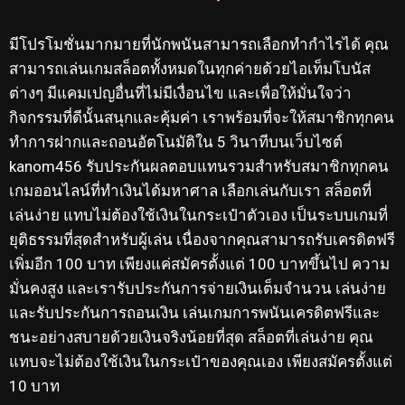
มีโปรโมชั่นมากมายที่นักพนันสามารถเลือกทำกำไรได้ คุณ
สามารถเล่นเกมสล็อตทั้งหมดในทุกค่ายด้วยไอเท็มโบนัส
ต่างๆ มีแคมเปญอื่นที่ไม่มีเงื่อนไข และเพื่อให้มั่นใจว่า
กิจกรรมที่ดีนั้นสนุกและคุ้มค่า เราพร้อมที่จะให้สมาชิกทุกคน
ทำการฝากและถอนอัตโนมัติใน 5 วินาทีบนเว็บไซต์
kanom456 รับประกันผลตอบแทนรวมสำหรับสมาชิกทุกคน
เกมออนไลน์ที่ทำเงินได้มหาศาล เลือกเล่นกับเรา สล็อตที่
เล่นง่าย แทบไม่ต้องใช้เงินในกระเป๋าตัวเอง เป็นระบบเกมที่
ยุติธรรมที่สุดสำหรับผู้เล่น เนื่องจากคุณสามารถรับเครดิตฟรี
เพิ่มอีก 100 บาท เพียงแค่สมัครตั้งแต่ 100 บาทขึ้นไป ความ
มั่นคงสูง และเรารับประกันการจ่ายเงินเต็มจำนวน เล่นง่าย
และรับประกันการถอนเงิน เล่นเกมการพนันเครดิตฟรีและ
ชนะอย่างสบายด้วยเงินจริงน้อยที่สุด สล็อตที่เล่นง่าย คุณ
แทบจะไม่ต้องใช้เงินในกระเป๋าของคุณเอง เพียงสมัครตั้งแต่
10 บาท