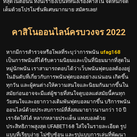
ที่สุดในตอนนี้ ทั้งนี้เรายังเป็นที่หนึ่งเรื่องคาสิโน จัดหนักจัด
เต็มด้วยโปรโมชั่นพิเศษมากมาย สมัครเลย!
คาสิโนออนไลน์ครบวงจร 2022
หากมีการสำรวจหรือโพลที่ระบุว่าการพนัน
ufag168
เป็นการพนันที่ได้รับความนิยมและเป็นที่นิยมมากที่สุดใน
หมู่นักพนัน เราสามารถตอบได้ว่าเว็บพนันฟุตบอลต้องอยู่
ในอันดับที่เกี่ยวกับการพนันฟุตบอลอย่างแน่นอน เกิดขึ้น
ทุกวัน และผู้คนต่างให้ความสนใจและนิยมกันมากขึ้นใน
สมัยก่อนอาจจะมีแต่ผู้ชายที่สนใจดูบอลแต่สมัยนี้คนทุก
วัยสนใจและอยากวางเดิมพันฟุตบอลมากขึ้น บริการพนัน
ออนไลน์ด้วยประสบการณ์ที่สั่งสมมายาวนานกว่า 10 ปี
เราจัดให้ได้ หลากหลายประเด็น แทงบอลด้วย
ประสิทธิภาพสูงสุด UFABET168 ใส่ใจในรายละเอียด รูป
แบบที่เรียบง่าย ไม่ซับซ้อน และรูปแบบการเล่นที่พัฒนา