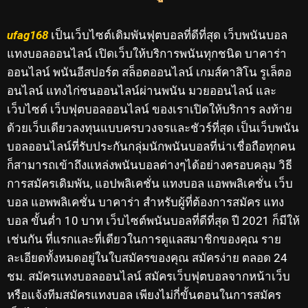
ufag168
เป็นเว็บไซต์เดิมพันฟุตบอลที่ดีที่สุด เว็บพนันบอล
แทงบอลออนไลน์ เปิดเว็บให้บริการพนันทุกชนิด บาคาร่า
ออนไลน์ พนันอีสปอร์ต สล็อตออนไลน์ เกมส์คาสิโน รูเล็ตอ
อนไลน์ แทงไก่ชนออนไลน์ผ่านพนัน มวยออนไลน์ และ
เว็บไซต์ เว็บฟุตบอลออนไลน์ ของเราเปิดให้บริการ ลงท้าย
ด้วยเว็บเดียวลงทุนแบบครบวงจรและชัวร์ที่สุด เป็นเว็บพนัน
บอลออนไลน์ที่รับประกันกลุ่มนักพนันบอลที่น่าเชื่อถือทุกคน
ก็สามารถเข้าถึงแหล่งพนันบอลต่างๆได้อย่างครอบคลุม วิธี
การสมัครเดิมพัน, แอปพลิเคชั่น แทงบอล แอพพลิเคชั่น เว็บ
บอล แอพพลิเคชั่น บาคาร่า สำหรับผู้ที่ต้องการสมัคร แทง
บอล ขั้นต่ำ 10 บาท เว็บไซต์พนันบอลที่ดีที่สุด ปี 2021 ก็มีให้
เช่นกัน ที่แรกและที่เดียวในการดูแลสมาชิกของคุณ ราย
ละเอียดทั้งหมดอยู่ในใบสมัครของคุณ สมัครง่าย ตลอด 24
ชม. สมัครแทงบอลออนไลน์ สมัครเว็บฟุตบอลจากหน้าเว็บ
หรือแจ้งทีมสมัครแทงบอล เพียงไม่กี่ขั้นตอนในการสมัคร