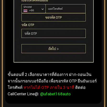
ขั้นตอนที่ 2 เลือกธนาคารที่ต้องการ ฝาก-ถอนเงิน
จากนั้นกรอกเบอร์มือถือ เพื่อขอรหัส OTP ยืนยันเบอร์
โทรศัพท์
หากไม่ได้ OTP ภายใน 3 นาที
ติดต่อ
CallCenter Line@:
@ufabet168auto