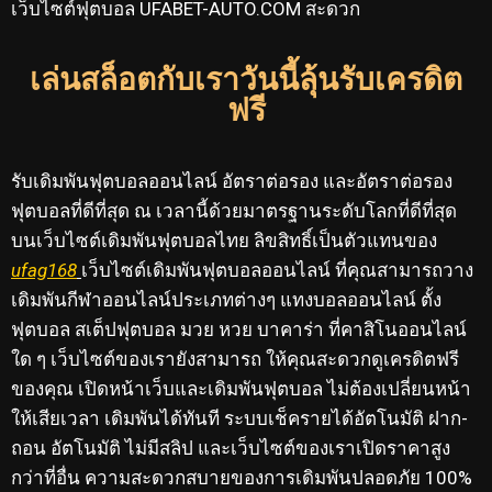
เว็บไซต์ฟุตบอล UFABET-AUTO.COM สะดวก
เล่นสล็อตกับเราวันนี้ลุ้นรับเครดิต
ฟรี
รับเดิมพันฟุตบอลออนไลน์ อัตราต่อรอง และอัตราต่อรอง
ฟุตบอลที่ดีที่สุด ณ เวลานี้ด้วยมาตรฐานระดับโลกที่ดีที่สุด
บนเว็บไซต์เดิมพันฟุตบอลไทย ลิขสิทธิ์เป็นตัวแทนของ
ufag168
เว็บไซต์เดิมพันฟุตบอลออนไลน์ ที่คุณสามารถวาง
เดิมพันกีฬาออนไลน์ประเภทต่างๆ แทงบอลออนไลน์ ตั้ง
ฟุตบอล สเต็ปฟุตบอล มวย หวย บาคาร่า ที่คาสิโนออนไลน์
ใด ๆ เว็บไซต์ของเรายังสามารถ ให้คุณสะดวกดูเครดิตฟรี
ของคุณ เปิดหน้าเว็บและเดิมพันฟุตบอล ไม่ต้องเปลี่ยนหน้า
ให้เสียเวลา เดิมพันได้ทันที ระบบเช็ครายได้อัตโนมัติ ฝาก-
ถอน อัตโนมัติ ไม่มีสลิป และเว็บไซต์ของเราเปิดราคาสูง
กว่าที่อื่น ความสะดวกสบายของการเดิมพันปลอดภัย 100%