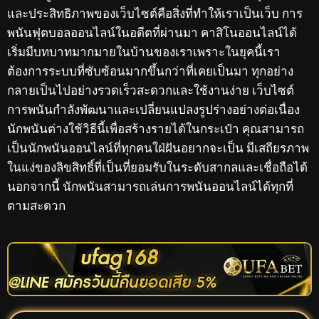
และประสิทธิภาพของเว็บไซต์คือสิ่งที่ทำให้เราเป็นเว็บ การ
พนันฟุตบอลออนไลน์ในอดีตที่ผ่านมา คาสิโนออนไลน์ได้
เริ่มมีบทบาทมากมายในบ้านของเราเพราะในยุคนี้เรา
ต้องการระบบที่ซับซ้อนมากขึ้นกว่าที่เคยเป็นมา ทุกอย่าง
กลายเป็นไปอย่างรวดเร็วสะดวกและใช้งานง่าย เว็บไซต์
การพนันกำลังพัฒนาและเปลี่ยนแปลงรูปร่างอย่างต่อเนื่อง
นักพนันต่างใช้วิธีนี้เพื่อสร้างรายได้ในกระเป๋า คุณสามารถ
เป็นนักพนันออนไลน์ที่ทุกคนใฝ่ฝันอยากจะเป็น มีเสถียรภาพ
ในแง่ของลิขสิทธิ์ที่เป็นที่ยอมรับในระดับสากลและเชื่อถือได้
นอกจากนี้ นักพนันสามารถเล่นการพนันออนไลน์ได้ทุกที่
ตามสะดวก