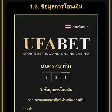
1.3. ข้อมูลการโอนเงิน