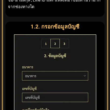
ชื่อ-นามสกุล , Line ID และ แหล่งที่มาของท่านว่ามาก
จากช่องทางใด
1.2. กรอกข้อมูลบัญชี