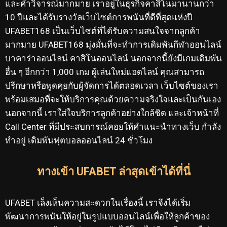
และคำวิจารณ์มากมาย เราอยู่ในธุรกิจคาสิโนมานานกว่า
10 ปีและได้รับรางวัลเว็บไซต์การพนันที่ดีที่สุดแห่งปี
UFABET168 เป็นเว็บไซต์ที่ได้รับความสนใจจากลูกค้า
มากมาย UFABET168 มุ่งมั่นที่จะทำการเดิมพันกีฬาออนไลน์
บาคาร่าออนไลน์ คาสิโนออนไลน์ นอกจากนี้ยังมีเกมเดิมพัน
อื่น ๆ อีกกว่า 1,000 เกม ผู้เล่นใหม่แอดไลน์ คุณสามารถ
ปรึกษาหรือพูดคุยกับผู้จัดการได้ตลอดเวลา เว็บไซต์ของเรา
พร้อมเสมอที่จะให้บริการคุณด้วยความจริงใจและเป็นกันเอง
นอกจากนี้ เราใส่ใจบริการลูกค้าอย่างใกล้ชิด และเจ้าหน้าที่
Call Center ที่มีประสบการณ์คอยให้คำแนะนำทางเว็บ กำลัง
ทำอยู่ เดิมพันฟุตบอลออนไลน์ 24 ชั่วโมง
ทางเข้า UFABET ล่าสุดเข้าได้ที่นี่
UFABET เล็งเห็นความสะดวกในเรื่องนี้ เราจึงได้เริ่ม
พัฒนาการพนันให้อยู่ในรูปแบบออนไลน์เพื่อให้ลูกค้าของ