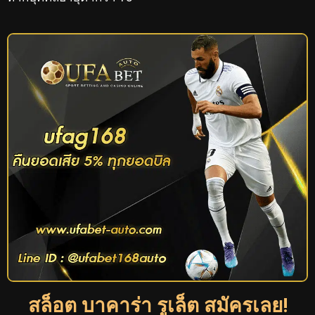
สล็อต บาคาร่า รูเล็ต สมัครเลย!