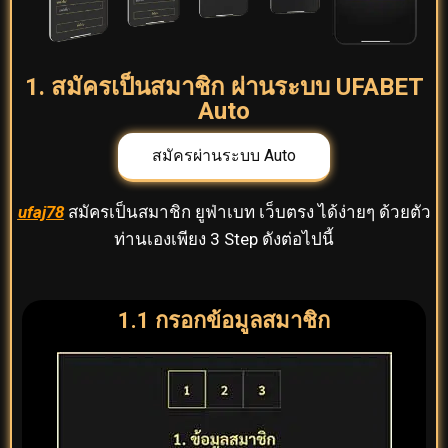
1. สมัครเป็นสมาชิก ผ่านระบบ UFABET
Auto
สมัครผ่านระบบ Auto
ufaj78
สมัครเป็นสมาชิก ยูฟ่าเบท เว็บตรง ได้ง่ายๆ ด้วยตัว
ท่านเองเพียง 3 Step ดังต่อไปนี้
1.1 กรอกข้อมูลสมาชิก