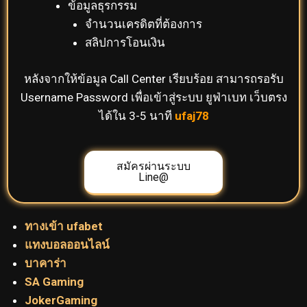
ข้อมูลธุรกรรม
จำนวนเครดิตที่ต้องการ
สลิปการโอนเงิน
หลังจากให้ข้อมูล Call Center เรียบร้อย สามารถรอรับ
Username Password เพื่อเข้าสู่ระบบ ยูฟ่าเบท เว็บตรง
ได้ใน 3-5 นาที
ufaj78
สมัครผ่านระบบ
Line@
ทางเข้า ufabet
แทงบอลออนไลน์
บาคาร่า
SA Gaming
JokerGaming