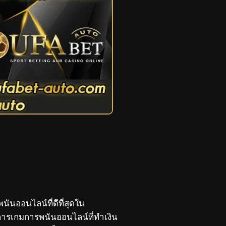
ันออนไลน์ที่ดีที่สุดใน
ริการเกมการพนันออนไลน์ที่ทำเงิน