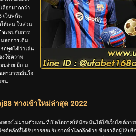
้เลือกมากกว่า
8 เว็บพนัน
ให้เล่น ในส่วน
ET จะพบกับการ
่วนลดการเดิม
รถพูดได้ว่าเล่น
้องใช้ความ
ยบง่าย มีเกม
ุณสามารถมั่นใจ
่นอน
pj88 ทางเข้าใหม่ล่าสุด 2022
รงไม่ผ่านตัวแทน ที่เปิดโอกาสให้นักพนันได้ใช้เว็บไซต์การพน
ต์หลักที่ได้รับการยอมรับจากทั่วโลกอีกด้วย ซึ่งเราคือผู้ให้บ