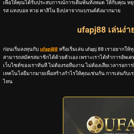
เพื่อให้คุณได้รับประสบการณ์การเดิมพันทั้งหมด ให้กับคุณ หยุ
รส แทงบอล หวย คาสิโน ยิงปลาจากแบรนด์ดังมากมาย
ufapj88 เล่นง่
ก่อนเริ่มลงทุนกับ
ufapj88
หรือเริ่มเล่น ufapj 88 เราอยากให
สามารถสมัครสมาชิกได้ด้วยตัวเอง เพราะเราได้ทำการอัพเดทร
เว็บไซต์ของเราทันที ไม่ต้องรอทีมงาน ไม่ต้องเสียเวลารอการยืนย
เทคโนโลยีมากมายเพื่อสร้างกำไรให้คุณเช่นกัน การเล่นกับเราใ
ไหน