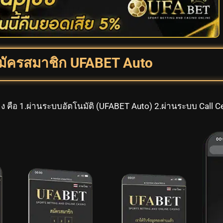
 สมัครสมาชิก UFABET Auto
คือ 1.ผ่านระบบอัตโนมัติ (UFABET Auto) 2.ผ่านระบบ Call C