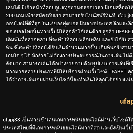
เล่นได้ มีเจ้าหน้าที่คอยดูแลทุกท่านตลอดเวลา มีเกมสล็อตให
200 เกม เพียงสมัครกับเรา สามารถรับโบนัสฟรีทันที ufap j8
ออนไลน์ที่ดีที่สุด ในแง่ของฟุตบอล มีหลายประเทศ ลีกและลีก
ของบอลไทยนั้นทางเว็บมีให้ลูกค้าได้เล่นด้วย ลูกค้า UFAB
เดิมพันที่หลากหลายที่จะทำให้คุณเพลิดเพลิน และยังได้รับส
พัน ซึ่งจะทำให้คุณได้รับเงินจำนวนมากขึ้น เดิมพันจริงสามา
เกมใด ๆ ได้ หักง่าย ไม่ต้องการประสบการณ์ในการเล่น ไม่ต
คิดมาก สามารถเล่นได้อย่างง่ายดายด้วยรูปแบบการเล่นที่เรี
มากมายหลายประเภทที่มีให้บริการผ่านเว็บไซต์ UFABET ค
ได้ว่าการเล่นเกมผ่านเว็บไซต์นี้จะทำเงินให้คุณได้อย่างแน
ufa
ufapj88 เป็นทางเข้าเล่นเกมการพนันออนไลน์ผ่านเว็บไซต์โดยต
ประเทศไทยที่มีเกมการพนันออนไลน์มากที่สุด และยังเป็นเว็บไซ