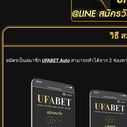
วิธี
สมัครเป็นสมาชิก
UFABET Auto
สามารถทำได้จาก 2 ช่องทาง 