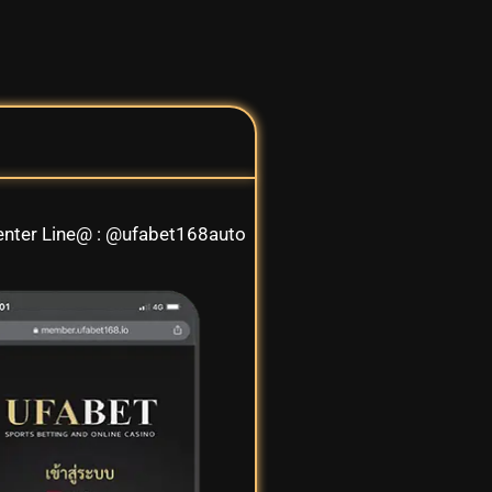
enter Line@ : @ufabet168auto