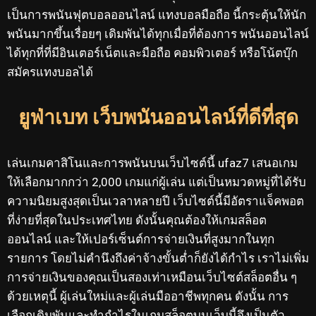
เป็นการพนันฟุตบอลออนไลน์ แทงบอลมือถือ นี้กระตุ้นให้นัก
พนันมากขึ้นเรื่อยๆ เดิมพันได้ทุกเมื่อที่ต้องการ พนันออนไลน์
ได้ทุกที่ที่มีอินเตอร์เน็ตและมือถือ คอมพิวเตอร์ หรือโน้ตบุ๊ก
สมัครแทงบอลได้
ยูฟ่าเบท เว็บพนันออนไลน์ที่ดีที่สุด
เล่นเกมคาสิโนและการพนันบนเว็บไซต์นี้ ufaz7 เสนอเกม
ให้เลือกมากกว่า 2,000 เกมแก่ผู้เล่น แต่เป็นหมวดหมู่ที่ได้รับ
ความนิยมสูงสุดเป็นเวลาหลายปี เว็บไซต์นี้มีอัตราแจ็คพอต
ที่ง่ายที่สุดในประเทศไทย ดังนั้นคุณต้องให้เกมสล็อต
ออนไลน์ และให้เปอร์เซ็นต์การจ่ายเงินที่สูงมากในทุก
รายการ โดยไม่คำนึงถึงค่าจ้างขั้นต่ำก็ยังได้กำไร เราไม่เพิ่ม
การจ่ายเงินของคุณเป็นสองเท่าเหมือนเว็บไซต์สล็อตอื่น ๆ
ด้วยเหตุนี้ ผู้เล่นใหม่และผู้เล่นมืออาชีพทุกคน ดังนั้น การ
เลือกเดิมพันและทำกำไรในเกมสล็อตบนเว็บนี้จึงเป็นตัว