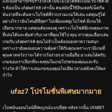
และยังสามารถรับรางวัลได้ เป็นไปไม่ได้ที่จะเป็นเว็บไซต์ใด
ๆ ต้องเป็น ufabet168 เท่านั้น คนสมัยนี้ใช้อินเตอร์เน็ตกัน
มันง่ายที่จะค้นหาเว็บไซต์ที่รวบรวมเกมให้เล่น แต่คุณรู้ได้
อย่างไรว่าอันไหนดีที่สุด? ไม่เพียงแค่ดูเว็บไซต์ มีเกมให้
เลือกมากมาย แต่คุณต้องลองดู เพราะเว็บไซต์มีเกมคุณภาพ
ที่เล่นได้และคุ้มค่ากับเวลาที่คุณใช้ไป คุณ หากคุณเลือกเล่น
เกมกับ ufabet168 คุณไม่จำเป็นต้องมองหาความสนุก
เพราะเรายังคงมอบความคุ้มค่าให้กับคุณเพราะเรามีเกมที่
คุณคาดหวังว่าจะได้รางวัลง่ายๆ ผ่านมือถือ มาเล่นได้ครับ.
เกมของเราเลือกที่จะลงทุนในเกมโปรดของคุณและรับ
รางวัล ทำให้การเล่นเกมของคุณไม่เสียเวลาแต่ยังคงให้ผล
กำไร
ufaz7 โปรโมชั่นพิเศษมากมาย
เว็บพนันออนไลน์ที่สมบูรณ์แบบที่สุด หลังจากนั้น UFABET