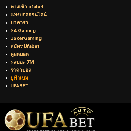
ทางเข้า ufabet
แทงบอลออนไลน์
บาคาร่า
SA Gaming
JokerGaming
สมัคร Ufabet
ดูผลบอล
ผลบอล 7M
ราคาบอล
ยูฟ่าเบท
UFABET