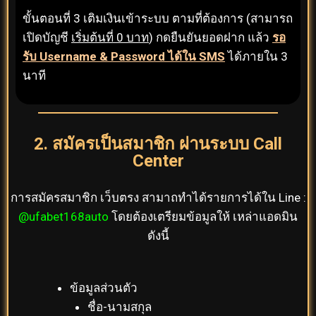
ขั้นตอนที่ 3 เติมเงินเข้าระบบ ตามที่ต้องการ (สามารถ
เปิดบัญชี
เริ่มต้นที่ 0 บาท
) กดยืนยันยอดฝาก แล้ว
รอ
รับ Username & Password ได้ใน SMS
ได้ภายใน 3
นาที
2. สมัครเป็นสมาชิก ผ่านระบบ Call
Center
การสมัครสมาชิก เว็บตรง สามาถทำได้รายการได้ใน Line :
@ufabet168auto
โดยต้องเตรียมข้อมูลให้ เหล่าแอดมิน
ดังนี้
ข้อมูลส่วนตัว
ชื่อ-นามสกุล