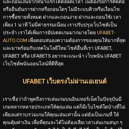
และถอนเงินจากหน้าแรกได้ตลอดเวลา ไม่ต้องรอการติดต่อ
หรือยืนยันการฝากหรือถอนใดๆ ไม่มีระบบคิวหรือเงื่อนไข
การซื้อขายทั้งหมด ฝากและถอนง่าย ฝากและถอนใช้เวลา
เพียง 1 นาที ไม่มีค่าธรรมเนียม เราปรับปรุงเว็บไซต์เป็น
ประจำ เราได้เพิ่มการอัปเดตเกมมากมายโดย
UFABET-
AUTO.COM
เพื่อตอบสนองความต้องการของคุณให้มากที่สุด
และมาพร้อมกับเทคโนโลยีใหม่ ไซต์อื่นที่เรา UFABET,
UFABET หรือ UFABETS อยากจะแนะนำ เว็บพนัน UFABET
เว็บไซต์พนันออนไลน์ที่ดีที่สุด
UFABET เว็บตรงไม่ผ่านเอเยนต์
เราเชื่อว่าถ้าพูดถึงการเล่นเกมบนอินเทอร์เน็ตในปัจจุบันมี
เกมหลากหลายประเภทให้คุณเล่น แต่ก็มีเว็บไซต์ใดบ้างที่ไม่
เพียงแต่รวบรวมเกมให้คุณเล่นเท่านั้น แต่ยังเป็นเกมที่ ให้
คุณคุ้มค่าเงิน เพื่อที่คุณจะได้ไม่ต้องเสียเวลาเล่นเกมสนุก ๆ