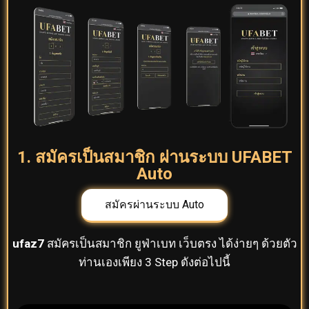
1. สมัครเป็นสมาชิก ผ่านระบบ UFABET
Auto
สมัครผ่านระบบ Auto
ufaz7
สมัครเป็นสมาชิก ยูฟ่าเบท เว็บตรง ได้ง่ายๆ ด้วยตัว
ท่านเองเพียง 3 Step ดังต่อไปนี้