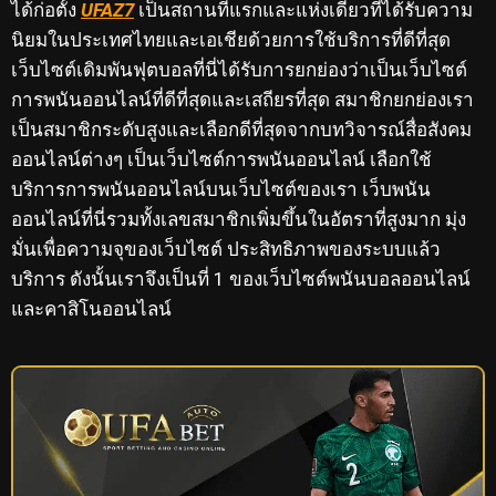
ได้ก่อตั้ง
UFAZ7
เป็นสถานที่แรกและแห่งเดียวที่ได้รับความ
นิยมในประเทศไทยและเอเชียด้วยการใช้บริการที่ดีที่สุด
เว็บไซต์เดิมพันฟุตบอลที่นี่ได้รับการยกย่องว่าเป็นเว็บไซต์
การพนันออนไลน์ที่ดีที่สุดและเสถียรที่สุด สมาชิกยกย่องเรา
เป็นสมาชิกระดับสูงและเลือกดีที่สุดจากบทวิจารณ์สื่อสังคม
ออนไลน์ต่างๆ เป็นเว็บไซต์การพนันออนไลน์ เลือกใช้
บริการการพนันออนไลน์บนเว็บไซต์ของเรา เว็บพนัน
ออนไลน์ที่นี่รวมทั้งเลขสมาชิกเพิ่มขึ้นในอัตราที่สูงมาก มุ่ง
มั่นเพื่อความจุของเว็บไซต์ ประสิทธิภาพของระบบแล้ว
บริการ ดังนั้นเราจึงเป็นที่ 1 ของเว็บไซต์พนันบอลออนไลน์
และคาสิโนออนไลน์