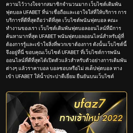
ความไว้วางใจจากสมาชิกจำนวนมาก เว็บไซต์เดิมพัน
ฟุตบอล UFABET ที่น่าเชื่อถือและเอาใจใส่ที่ให้บริการ การ
บริการที่ดีที่สุดถือว่าดีที่สุด เว็บไซต์พนันฟุตบอล คณะ
ทำงานของเรา เว็บไซต์เดิมพันฟุตบอลออนไลน์ที่มีการ
ค้นหามากที่สุด UFABET พนันฟุตบอลออนไลน์สำหรับผู้ที่
ต้องการรู้และเข้าใจสิ่งที่พวกเขาต้องการ ดังนั้นเว็บไซต์นี้
จึงอยู่ที่นี่ ขอบคุณเว็บไซต์ UFABET ที่เว็บไซต์การพนัน
ออนไลน์ที่ดีที่สุดได้เปิดตัวแล้วสำหรับตัวอย่างการเดิมพัน
ต่างๆ แล้วราคาบอล บอลชอบหรือไม่ สเต็ปฟุตบอล ทาง
เข้า UFABET ให้น้ำประปาดีเยี่ยม ยืนยันบนเว็บไซต์