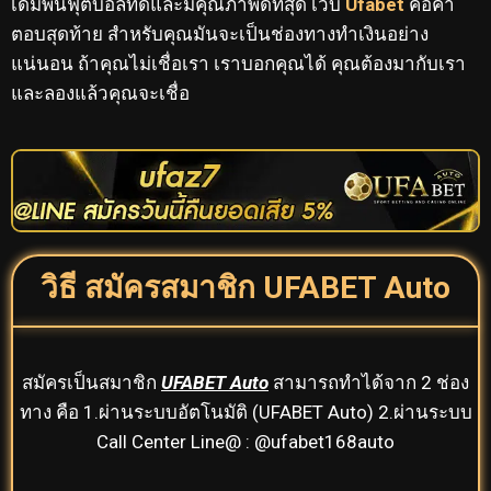
เดิมพันฟุตบอลที่ดีและมีคุณภาพดีที่สุด เว็บ
Ufabet
คือคำ
ตอบสุดท้าย สำหรับคุณมันจะเป็นช่องทางทำเงินอย่าง
แน่นอน ถ้าคุณไม่เชื่อเรา เราบอกคุณได้ คุณต้องมากับเรา
และลองแล้วคุณจะเชื่อ
วิธี สมัครสมาชิก UFABET Auto
สมัครเป็นสมาชิก
UFABET Auto
สามารถทำได้จาก 2 ช่อง
ทาง คือ 1.ผ่านระบบอัตโนมัติ (UFABET Auto) 2.ผ่านระบบ
Call Center Line@ : @ufabet168auto