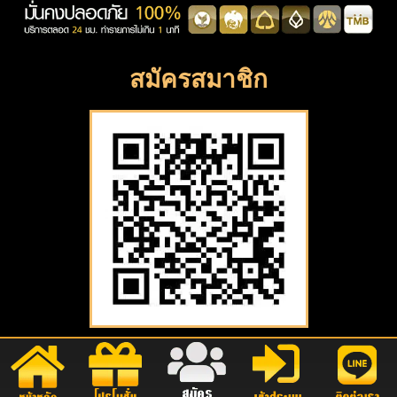
สมัครสมาชิก