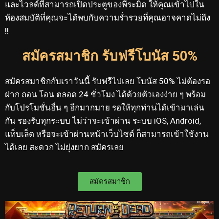
และไวลด์ที่สามารถเปิดประตูของพีระมิด ให้คุณเข้าไปใน
ห้องสมบัติที่คุณจะได้พบกับความร่ำรวยที่คุณอาจคาดไม่ถึง
!!
สมัครสมาชิก รับฟรีโบนัส 50%
สมัครสมาชิกกับเราวันนี้ รับฟรีไปเลย โบนัส 50% ไม่ต้องรอ
ฝาก ถอน โอน ตลอด 24 ชั่วโมง ได้ด้วยตัวเองง่าย ๆ พร้อม
กับโปรโมชั่นอื่น ๆ อีกมากมาย รอให้ทุกท่านได้เข้ามาเล่น
กัน รองรับทุกระบบ ไม่ว่าจะเข้าผ่าน ระบบ iOS, Android,
แท็บเล็ต หรือจะเข้าผ่านหน้าเว็บไซต์ ก็สามารถเข้าใช้งาน
ได้เลย สะดวก ไม่ยุ่งยาก สมัครเลย
สมัครสมาชิก