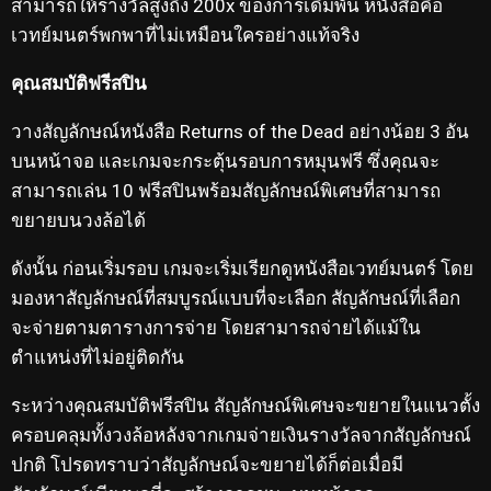
สามารถให้รางวัลสูงถึง 200x ของการเดิมพัน หนังสือคือ
เวทย์มนตร์พกพาที่ไม่เหมือนใครอย่างแท้จริง
คุณสมบัติฟรีสปิน
วางสัญลักษณ์หนังสือ Returns of the Dead อย่างน้อย 3 อัน
บนหน้าจอ และเกมจะกระตุ้นรอบการหมุนฟรี ซึ่งคุณจะ
สามารถเล่น 10 ฟรีสปินพร้อมสัญลักษณ์พิเศษที่สามารถ
ขยายบนวงล้อได้
ดังนั้น ก่อนเริ่มรอบ เกมจะเริ่มเรียกดูหนังสือเวทย์มนตร์ โดย
มองหาสัญลักษณ์ที่สมบูรณ์แบบที่จะเลือก สัญลักษณ์ที่เลือก
จะจ่ายตามตารางการจ่าย โดยสามารถจ่ายได้แม้ใน
ตำแหน่งที่ไม่อยู่ติดกัน
ระหว่างคุณสมบัติฟรีสปิน สัญลักษณ์พิเศษจะขยายในแนวตั้ง
ครอบคลุมทั้งวงล้อหลังจากเกมจ่ายเงินรางวัลจากสัญลักษณ์
ปกติ โปรดทราบว่าสัญลักษณ์จะขยายได้ก็ต่อเมื่อมี