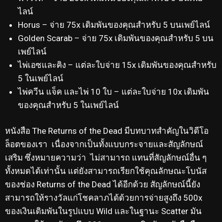
ไลน์
Horus – จ่าย 75x
เดิมพันของคุณสำหรับ 5 บนเพย์ไลน์
Golden Scarab – จ่าย 75x เดิมพันของคุณสำหรับ 5 บน
เพย์ไลน์
ไพ่เอซและคิง – แต่ละใบจ่าย 15x เดิมพันของคุณสำหรับ
5 ในเพย์ไลน์
ไพ่ควีน แจ็ค และไพ่ 10 ใบ – แต่ละใบจ่าย 10x เดิมพัน
ของคุณสำหรับ 5 ในเพย์ไลน์
หนังสือ The Returns of the Dead มีบทบาทสำคัญใน
วิดีโอ
ล็อต
ของเรา
เนื่องจาก
เป็นทั้งแบบกระจายและสัญลักษณ์
เสริม ซึ่งหมายความว่า
ไม่สามารถ
แทนที่สัญลักษณ์อื่น ๆ
ทั้งหมด
ได้
เท่านั้น แต่ยังสามารถเรียกใช้คุณลักษณะโบนัส
ของช่อง Returns of the Dead ได้อีกด้วย สัญลักษณ์นี้ยัง
สามารถให้รางวัลแก่โชคลาภได้ด้วยการจ่ายสูงถึง 500x
ของเงินเดิมพันในรูปแบบ Wild และในฐานะ Scatter มัน