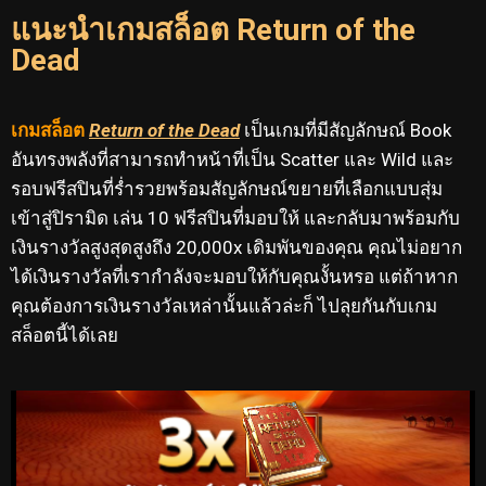
แนะนำเกมสล็อต Return of the
Dead
เกมสล็อต
Return of the Dead
เป็นเกมที่มีสัญลักษณ์ Book
อันทรงพลังที่สามารถทำหน้าที่เป็น Scatter และ Wild และ
รอบฟรีสปินที่ร่ำรวยพร้อมสัญลักษณ์ขยายที่เลือกแบบสุ่ม
เข้าสู่ปิรามิด เล่น 10 ฟรีสปินที่มอบให้ และกลับมาพร้อมกับ
เงินรางวัลสูงสุดสูงถึง 20,000x เดิมพันของคุณ คุณไม่อยาก
ได้เงินรางวัลที่เรากำลังจะมอบให้กับคุณงั้นหรอ แต่ถ้าหาก
คุณต้องการเงินรางวัลเหล่านั้นแล้วล่ะก็ ไปลุยกันกับเกม
สล็อตนี้ได้เลย