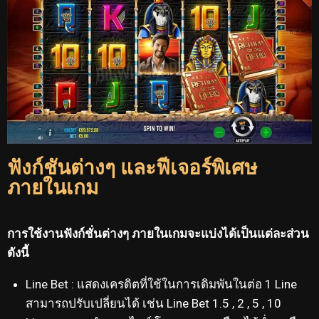
ฟังก์ชันต่างๆ และฟีเจอร์พิเศษ
ภายในเกม
การใช้งานฟังก์ชั่นต่างๆ ภายในเกมจะแบ่งได้เป็นแต่ละส่วน
ดังนี้
Line Bet : แสดงเครดิตที่ใช้ในการเดิมพันในต่อ 1 Line
สามารถปรับเปลี่ยนได้ เช่น Line Bet 1.5 , 2 , 5 , 10