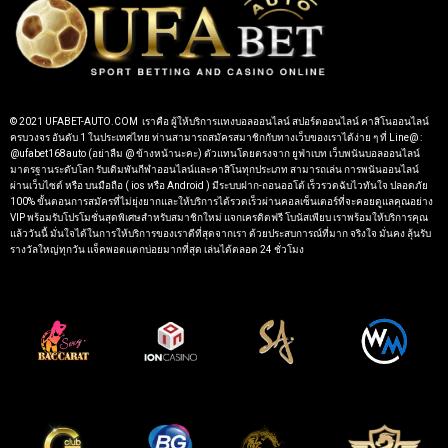
© 2021 UFABET-AUTO.COM เราคือ ผู้ให้บริการแทงบอลออนไลน์ สปอร์ตออนไลน์ คาสิโนออนไลน์
ครบวงจร อันดับ 1 ในประเทศไทย ท่านสามารถสมัครสมาชิกกับทางเว็บของเราได้ง่าย ๆ ที่ Line@ :
@ufabet168auto (อย่าลืม @ ข้างหน้านะคะ) ตัวแทนโดยตรงจาก ยูฟ่าเบท เว็บพนันบอลออนไลน์
มาตรฐานระดับโลก รับเดิมพันกีฬาออนไลน์และคาสิโนทุกประเภท สามารถเล่น การพนันออนไลน์
ผ่านเว็บไซต์ หรือ บนมือถือ ( ios หรือ Android ) มีระบบฝาก-ถอนออโต้ เร็วรวดฉับไวทันใจ ปลอดภัย
100% ขั้นตอนการสมัครที่ไม่ยุ่งยากและให้บริการได้รวดเร็วผ่านคอลเซ็นเตอร์ที่จะคอยดูแลคุณอย่าง
VIP พร้อมรับโปรโมชั่นสุดพิเศษสำหรับสมาชิกใหม่ แจกเครดิตฟรี โบนัสเพียบ เราพร้อมให้บริการคุณ
แล้ววันนี้ มั่นใจได้ในการให้บริการของเราดีที่สุดจากเรา ด้วยประสบการณ์ที่มาก จริงใจ มั่นคง ลุ้นรับ
รางวัลใหญ่ทุกวัน แจ็คพอตแตกบ่อยมากที่สุด เล่นได้ตลอด 24 ชั่วโมง