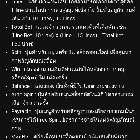
Lines : แสดงจำนวนไลน์ โดยสามารถเลือกได้ต่ำสุดคือ
1 line ส่วนไลน์การเล่นสูงสุดที่เลือกได้นั้นขึ้นอยู่กับเกมที่
เล่น เช่น 10 Lines , 30 Lines
Total Bet : แสดงจำนวนผลรวมเครดิตที่เดิมพัน เช่น
(Line Bet=10 บาท) X (Line = 15 lines) = Total bet =
150 บาท)
Spin : ปุ่มสำหรับหมุนหรือปั่น สล็อตออนไลน์ เพื่อสุ่มหา
ภาพสัญลักษณ์สล็อต
Win : แสดงจำนวนเงินที่ท่านเล่นได้หลังจากการหมุก
สล็อต(Spin) ในแต่ละครั้ง
Balance : แสดงยอดเงินทั้งที่มีใน User เกมของท่าน
Auto Spin : ปุ่มสำหรับหมุนสล็อตอัตโนมัติ โดยสามารถ
เลือกจำนวนครั้ง
Paytable : ปุ่มเมนูสำหรับคลิกดูรายละเอียดของเกมนั้นๆ
เช่นการได้ Free Spin , อัตราการจ่ายในแต่ละสัญลักษณ์
ภาพ
Max Bet : คลิกเพื่อหมุนสล็อตออนไลน์แบบเดิมพันสุด