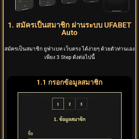
1. สมัครเป็นสมาชิก ผ่านระบบ UFABET
Auto
สมัครเป็นสมาชิก ยูฟ่าเบท เว็บตรง ได้ง่ายๆ ด้วยตัวท่านเอง
เพียง 3 Step ดังต่อไปนี้
1.1 กรอกข้อมูลสมาชิก