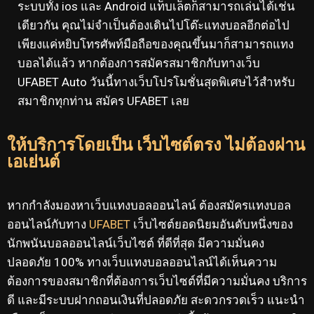
ระบบทั้ง ios และ Android แท็บเล็ตก็สามารถเล่นได้เช่น
เดียวกัน คุณไม่จำเป็นต้องเดินไปโต๊ะแทงบอลอีกต่อไป
เพียงแค่หยิบโทรศัพท์มือถือของคุณขึ้นมาก็สามารถแทง
บอลได้แล้ว หากต้องการสมัครสมาชิกกับทางเว็บ
UFABET Auto วันนี้ทางเว็บโปรโมชั่นสุดพิเศษไว้สำหรับ
สมาชิกทุกท่าน สมัคร UFABET เลย
ให้บริการโดยเป็น เว็บไซต์ตรง ไม่ต้องผ่าน
เอเย่นต์
หากกำลังมองหาเว็บแทงบอลออนไลน์ ต้องสมัครแทงบอล
ออนไลน์กับทาง
UFABET
เว็บไซต์ยอดนิยมอันดับหนึ่งของ
นักพนันบอลออนไลน์เว็บไซต์ ที่ดีที่สุด มีความมั่นคง
ปลอดภัย 100% ทางเว็บแทงบอลออนไลน์ได้เห็นความ
ต้องการของสมาชิกที่ต้องการเว็บไซต์ที่มีความมั่นคง บริการ
ดี และมีระบบฝากถอนเงินที่ปลอดภัย สะดวกรวดเร็ว แนะนำ