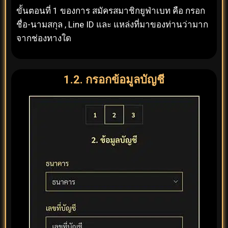
ขั้นตอนที่ 1 ของการ สมัครสมาชิกยูฟ่าเบท คือ กรอก
ชื่อ-นามสกุล , Line ID และ แหล่งที่มาของท่านว่ามาก
จากช่องทางใด
1.2. กรอกข้อมูลบัญชี