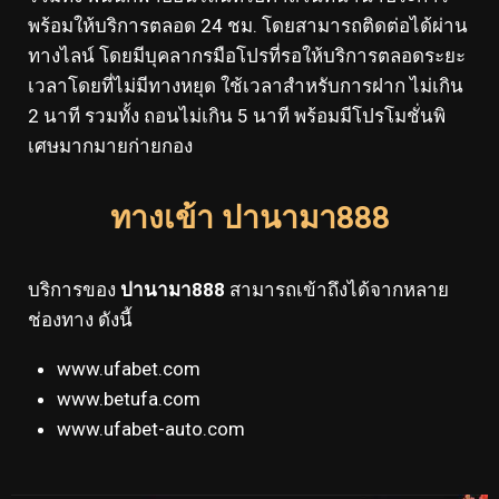
พร้อมให้บริการตลอด 24 ชม. โดยสามารถติดต่อได้ผ่าน
ทางไลน์ โดยมีบุคลากรมือโปรที่รอให้บริการตลอดระยะ
เวลาโดยที่ไม่มีทางหยุด ใช้เวลาสำหรับการฝาก ไม่เกิน
2 นาที รวมทั้ง ถอนไม่เกิน 5 นาที พร้อมมีโปรโมชั่นพิ
เศษมากมายก่ายกอง
ทางเข้า ปานามา888
บริการของ
ปานามา888
สามารถเข้าถึงได้จากหลาย
ช่องทาง ดังนี้
www.ufabet.com
www.betufa.com
www.ufabet-auto.com