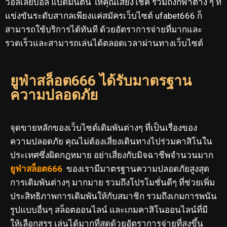
วอลเลย์บอล แบดมินตัน ให้คุณเสี่ยงโชค รวมถึงกีฬาต่าง ๆ ที่
แข่งขันระดับสากลเพียงแค่สมัครเว็บไซต์ ufabet666 ก็
สามารถใช้บริการได้ทันที ด้วยอัตราการจ่ายที่มากและ
รวดเร็วและสามารถเล่นได้ตลอดเวลาผ่านทางเว็บไซต์
ยูฟ่าสล็อต666 ได้รับมาตรฐาน
ความปลอดภัย
จุดขายหลักของเว็บไซต์เดิมพันต่างๆ ที่เป็นเรื่องของ
ความปลอดภัย คุณไม่ต้องเสี่ยงเดินทางไปร่วมคาสิโนใน
ประเทศซึ่งผิดกฎหมาย อย่าเสี่ยงกับมิจฉาชีพจำนวนมาก
ยูฟ่าสล็อต666
ของเรามีมาตรฐานความปลอดภัยสูงสุด
การเดิมพันต่างๆ มากมาย รวมถึงโปรโมชั่นดีๆ ที่ช่วยเพิ่ม
ประสิทธิภาพการเดิมพันให้กับสมาชิก รวมถึงเกมการพนัน
รูปแบบอื่นๆ สล็อตออนไลน์ และเกมคาสิโนออนไลน์ที่มี
ให้เลือกสรร เล่นได้มากที่สุดด้วยอัตราการจ่ายที่สูงขึ้น