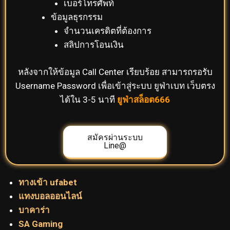
เบอร์โทรศัพท์
ข้อมูลธุรกรรม
จำนวนเครดิตที่ต้องการ
สลิปการโอนเงิน
หลังจากให้ข้อมูล Call Center เรียบร้อย สามารถรอรับ
Username Password เพื่อเข้าสู่ระบบ ยูฟ่าเบท เว็บตรง
ได้ใน 3-5 นาที
ยูฟ่าสล็อต666
สมัครผ่านระบบ
Line@
ทางเข้า ufabet
แทงบอลออนไลน์
บาคาร่า
SA Gaming