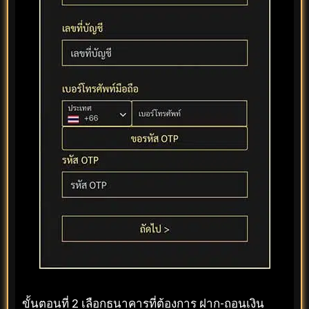
ขั้นตอนที่ 2 เลือกธนาคารที่ต้องการ ฝาก-ถอนเงิน