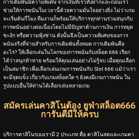
การเดิมพันมีความพิเศษ จากเงินที่เร็วทั้งฝากและถอนเร็ว
ช่วยให้การพนันในเวลานี้ด้วยความมั่นใจอย่างยิ่ง ไม่ว่าเกม
จะเริ่มต้นกี่โมง ทีมงานก็พร้อมให้บริการทุกท่านร่วมสนุกกับ
การพนันอย่างต่อเนื่องโดยไม่มีปัญหาด้านการเงิน การหยุด
ชะงัก หรือความฟุ้งซ่าน ดังนั้นจึงเป็นความพิเศษของการ
พนันจริงที่จ่ายสำหรับการเดิมพันทั้งหมด การเดิมพันคือ
อะไร? ให้เลือกเล่นในโลกของการพนันกับสล็อต 666 เรียก
ได้ว่าสนุกท้าทาย พร้อมให้คุณเล่นอย่างไม่รู้จบ เมื่อคุณเลือก
เป็นสมาชิก เพื่อเลือกเล่นเกมการพนันกับ Slot 666 แม้ว่าเรา
จะมีจุดแข็ง เกี่ยวกับเกมสล็อตใด ๆ ยังคงมีเกมการพนัน ใน
รูปแบบอื่นให้ท่านได้เลือกเล่นหลายเกม
สมัครเล่นคาสิโนต้อง ยูฟ่าสล็อต666
การันตีมีให้ครบ
บริการคาสิโนของเรามี 2 ประเภท คือ คาสิโนสดและเกมคา