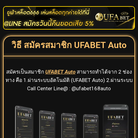
วิธี สมัครสมาชิก UFABET Auto
สมัครเป็นสมาชิก
UFABET Auto
สามารถทำได้จาก 2 ช่อง
ทาง คือ 1.ผ่านระบบอัตโนมัติ (UFABET Auto) 2.ผ่านระบบ
Call Center Line@ : @ufabet168auto