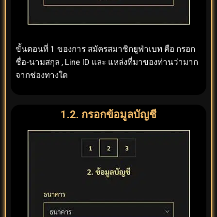
ขั้นตอนที่ 1 ของการ สมัครสมาชิกยูฟ่าเบท คือ กรอก
ชื่อ-นามสกุล , Line ID และ แหล่งที่มาของท่านว่ามาก
จากช่องทางใด
1.2. กรอกข้อมูลบัญชี