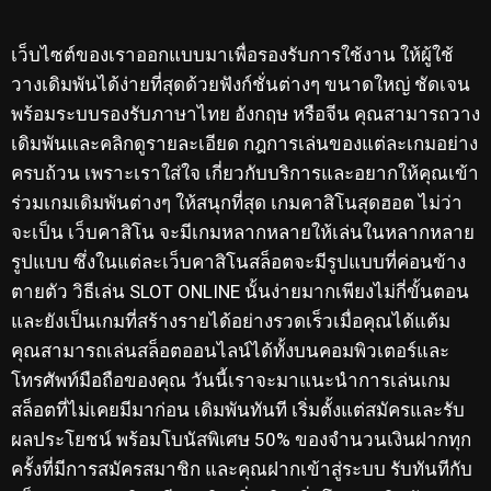
เว็บไซต์ของเราออกแบบมาเพื่อรองรับการใช้งาน ให้ผู้ใช้
วางเดิมพันได้ง่ายที่สุดด้วยฟังก์ชั่นต่างๆ ขนาดใหญ่ ชัดเจน
พร้อมระบบรองรับภาษาไทย อังกฤษ หรือจีน คุณสามารถวาง
เดิมพันและคลิกดูรายละเอียด กฎการเล่นของแต่ละเกมอย่าง
ครบถ้วน เพราะเราใส่ใจ เกี่ยวกับบริการและอยากให้คุณเข้า
ร่วมเกมเดิมพันต่างๆ ให้สนุกที่สุด เกมคาสิโนสุดฮอต ไม่ว่า
จะเป็น เว็บคาสิโน จะมีเกมหลากหลายให้เล่นในหลากหลาย
รูปแบบ ซึ่งในแต่ละเว็บคาสิโนสล็อตจะมีรูปแบบที่ค่อนข้าง
ตายตัว วิธีเล่น SLOT ONLINE นั้นง่ายมากเพียงไม่กี่ขั้นตอน
และยังเป็นเกมที่สร้างรายได้อย่างรวดเร็วเมื่อคุณได้แต้ม
คุณสามารถเล่นสล็อตออนไลน์ได้ทั้งบนคอมพิวเตอร์และ
โทรศัพท์มือถือของคุณ วันนี้เราจะมาแนะนำการเล่นเกม
สล็อตที่ไม่เคยมีมาก่อน เดิมพันทันที เริ่มตั้งแต่สมัครและรับ
ผลประโยชน์ พร้อมโบนัสพิเศษ 50% ของจำนวนเงินฝากทุก
ครั้งที่มีการสมัครสมาชิก และคุณฝากเข้าสู่ระบบ รับทันทีกับ