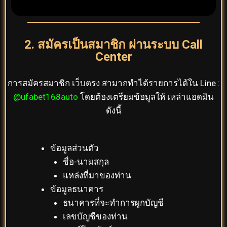
2. สมัครเป็นสมาชิก ผ่านระบบ Call
Center
การสมัครสมาชิก เว็บตรง สามาถทำได้รายการได้ใน Line :
@ufabet168auto
โดยต้องเตรียมข้อมูลให้ เหล่าแอดมิน
ดังนี้
ข้อมูลส่วนตัว
ชื่อ-นามสกุล
แหล่งที่มาของท่าน
ข้อมูลธนาคาร
ธนาคารที่จะทำการผูกบัญชี
เลขบัญชีของท่าน