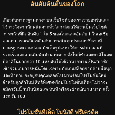
อันดับต้นต้นของโลก
เกี่ยวกับมาตรฐานต่างๆ บนเว็บไซต์ของเราเรายอมรับและ
ไว้วางใจจากนักพนันจากทั่วโลก ส่งผลให้เราเป็นเว็บไซต์
การพนันที่ติดอันดับ 1 ใน 5 ของโลกและอันดับ 1 ในเอเชีย
คุณสามารถเพลิดเพลินกับการพนันทุกประเภท ซึ่งเรามี
มาตรฐานความปลอดภัยเต็มรูปแบบ ให้การฝาก-ถอนที่
รวดเร็วและเกมเดิมพันจำนวนมาก ทั้งในกีฬาและคาสิโนสด
มีคาสิโนมากกว่า 10 แห่ง มั่นใจได้ว่าหากท่านเป็นสมาชิก
เข้าร่วมเกมการพนันโดยเฉพาะ กับเกมสล็อตจากค่ายนี้สนุก
และท้าทาย จะอยู่กับคุณตลอดไป มาพร้อมโปรโมชั่นใหม่
สำหรับลูกค้าใหม่ สิทธิพิเศษพร้อมโปรโมชั่นเด็ดๆ ไม่ว่าจะ
สมัครวันนี้ รับโบนัส 30% ทันที หรือจะฝากเงิน 10 บาท ครั้ง
แรก รับ 100
โปรโมชั่นทีเด็ด โบนัสดี ฟรีเครดิต