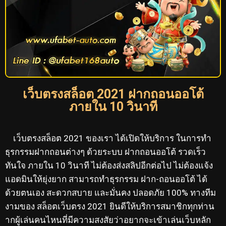
เว็บตรงสล็อต 2021 ฝากถอนออโต้
ภายใน 10 วินาที
เว็บตรงสล็อต 2021 ของเรา ได้เปิดให้บริการ ในการทำ
ธุรกรรมฝากถอนต่างๆ ด้วยระบบ ฝากถอนออโต้ รวดเร็ว
ทันใจ ภายใน 10 วินาที ไม่ต้องส่งสลิปอีกต่อไป ไม่ต้องแจ้ง
แอดมินให้ยุ่งยาก สามารถทำธุรกรรม ฝาก-ถอนออโต้ ได้
ด้วยตนเอง สะดวกสบาย และมั่นคง ปลอดภัย 100% ทางทีม
งามของ สล็อตเว็บตรง 2021 ยินดีให้บริการสมาชิกทุกท่าน
ากผู้เล่นคนไหนที่มีความสงสัยว่าอยากจะเข้าเล่นเว็บหลัก