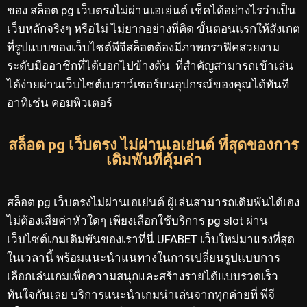
ของ สล็อต pg เว็บตรงไม่ผ่านเอเย่นต์ เช็คได้อย่างไรว่าเป็น
เว็บหลักจริงๆ หรือไม่ ไม่ยากอย่างที่คิด ขั้นตอนแรกให้สังเกต
ที่รูปแบบของเว็บไซต์พีจีสล็อตต้องมีภาพกราฟิคสวยงาม
ระดับมืออาชีกที่ได้บอกไปข้างต้น ที่สำคัญสามารถเข้าเล่น
ได้ง่ายผ่านเว็บไซต์เบราว์เซอร์บนอุปกรณ์ของคุณได้ทันที
อาทิเช่น คอมพิวเตอร์
สล็อต pg เว็บตรง ไม่ผ่านเอเย่นต์ ที่สุดของการ
เดิมพันที่คุ้มค่า
สล็อต pg เว็บตรงไม่ผ่านเอเย่นต์ ผู้เล่นสามารถเดิมพันได้เอง
ไม่ต้องเสียค่าหัวใดๆ เพียงเลือกใช้บริการ pg slot ผ่าน
เว็บไซต์เกมเดิมพันของเราที่นี่ UFABET เว็บใหม่มาแรงที่สุด
ในเวลานี้ พร้อมแนะนำแนทางในการเปลี่ยนรูปแบบการ
เลือกเล่นเกมเพื่อความสนุกและสร้างรายได้แบบรวดเร็ว
ทันใจกันเลย บริการแนะนำเกมน่าเล่นจากทุกค่ายที่ พีจี