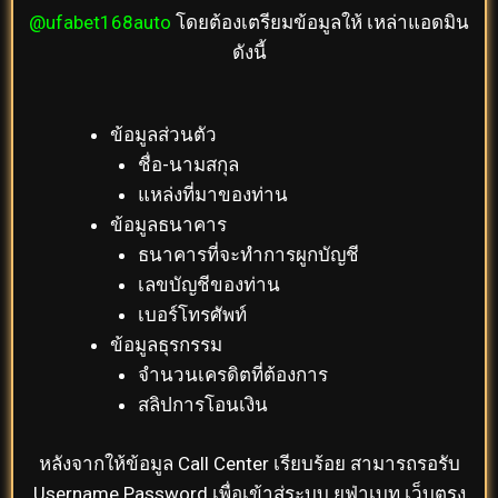
@ufabet168auto
โดยต้องเตรียมข้อมูลให้ เหล่าแอดมิน
ดังนี้
ข้อมูลส่วนตัว
ชื่อ-นามสกุล
แหล่งที่มาของท่าน
ข้อมูลธนาคาร
ธนาคารที่จะทำการผูกบัญชี
เลขบัญชีของท่าน
เบอร์โทรศัพท์
ข้อมูลธุรกรรม
จำนวนเครดิตที่ต้องการ
สลิปการโอนเงิน
หลังจากให้ข้อมูล Call Center เรียบร้อย สามารถรอรับ
Username Password เพื่อเข้าสู่ระบบ ยูฟ่าเบท เว็บตรง