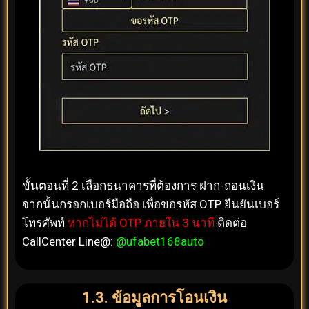
ขั้นตอนที่ 2 เลือกธนาคารที่ต้องการ ฝาก-ถอนเงิน
จากนั้นกรอกเบอร์มือถือ เพื่อขอรหัส OTP ยืนยันเบอร์
โทรศัพท์
หากไม่ได้ OTP ภายใน 3 นาที
ติดต่อ
CallCenter Line@:
@ufabet168auto
1.3. ข้อมูลการโอนเงิน