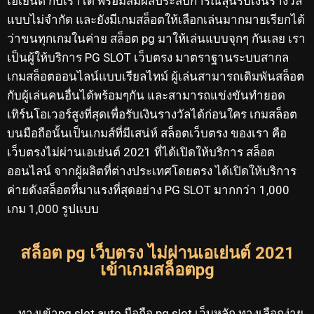
เอเย่นต์ กับเราได้ พร้อมสัมผัสประสบการณ์ลุ้นรับเงินรางวัล
แบบไม่จำกัด และยังมีเกมสล็อตให้เลือกเล่นมากมายเรียกได้
ว่าขนทุกเกมในค่าย สล็อต pg มาให้เล่นแบบจุกๆ กันเลย เรา
เป็นผู้ให้บริการ PG SLOT เว็บตรง มาตราฐานระบบสากล
เกมสล็อตออนไลน์แบบเรียลไทม์ ผู้เล่นสามารถเดิมพันสล็อต
กับผู้เล่นคนอื่นได้พร้อมๆกัน และสามารถแข่งขันทำยอด
เทิร์นโอเวอร์สูงที่สุดเพื่อรับเงินรางวัลได้ก่อนใคร เกมสล็อต
บนมือถือนั้นเป็นเกมส์ที่มีเสน่ห์ สล็อตเว็บตรง ของเรา คือ
เว็บตรงไม่ผ่านเอเย่นต์ 2021 ที่ได้เปิดให้บริการ สล็อต
ออนไลน์ จากผู้ผลิตที่ต่างประเทศโดยตรง ได้เปิดให้บริการ
ค่ายดังสล็อตที่มาแรงที่สุดอย่าง PG SLOT มากกว่า 1,000
เกม 1,000 รูปแบบ
สล็อต pg เว็บตรง ไม่ผ่านเอเย่นต์ 2021
เข้าเกมสล็อตpg
ทางเข้าpg slot auto มือถือ pg slot เว็บหลัก ทางเลือกง่าย