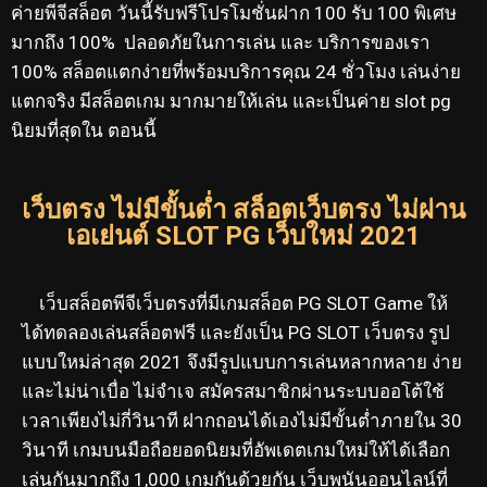
ค่ายพีจีสล็อต วันนี้รับฟรีโปรโมชั่นฝาก 100 รับ 100 พิเศษ
มากถึง 100% ปลอดภัยในการเล่น และ บริการของเรา
100% สล็อตแตกง่ายที่พร้อมบริการคุณ 24 ชั่วโมง เล่นง่าย
แตกจริง มีสล็อตเกม มากมายให้เล่น และเป็นค่าย slot pg
นิยมที่สุดใน ตอนนี้
เว็บตรง ไม่มีขั้นต่ำ สล็อตเว็บตรง ไม่ผ่าน
เอเย่นต์ SLOT PG เว็บใหม่ 2021
เว็บสล็อตพีจีเว็บตรงที่มีเกมสล็อต PG SLOT Game ให้
ได้ทดลองเล่นสล็อตฟรี และยังเป็น PG SLOT เว็บตรง รูป
แบบใหม่ล่าสุด 2021 จึงมีรูปแบบการเล่นหลากหลาย ง่าย
และไม่น่าเบื่อ ไม่จำเจ สมัครสมาชิกผ่านระบบออโต้ใช้
เวลาเพียงไม่กี่วินาที ฝากถอนได้เองไม่มีขั้นต่ำภายใน 30
วินาที เกมบนมือถือยอดนิยมที่อัพเดตเกมใหม่ให้ได้เลือก
เล่นกันมากถึง 1,000 เกมกันด้วยกัน เว็บพนันออนไลน์ที่