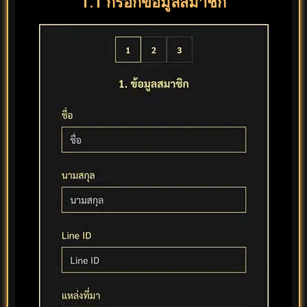
1.1 กรอกข้อมูลสมาชิก