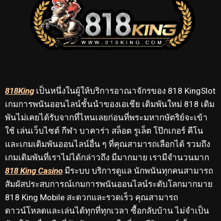
818King
เป็นหนึ่งในผู้ให้บริการอาณาจักรของ 818 KingSlot
เกมการพนันออนไลน์ชั้นนำของเอเชีย เดิมพันใหม่ 818 เดิม
พันไม่เคยได้รับจากที่ไหนเลยก่อนที่พระมหากษัตริย์จะเข้า
ใช้ เล่นเว็บไซต์ กีฬา บาคาร่า สล็อต รูเล็ต โป๊กเกอร์ คีโน
และเกมเดิมพันออนไลน์อื่น ๆ ที่คุณสามารถเลือกได้ รวมถึง
เกมเดิมพันที่เราไม่ได้กล่าวถึง มีมากมาย เรามีจำนวนมาก
818 King Casino
มีระบบ บริการดูแล นักพนันทุกคนสามารถ
สัมผัสประสบการณ์เกมการพนันออนไลน์ระดับโลกมากมาย
818 King Mobile สะดวกและรวดเร็ว คุณสามารถ
ดาวน์โหลดและเล่นได้ทุกที่ทุกเวลา ซื้อกลับบ้าน ไม่จำเป็น