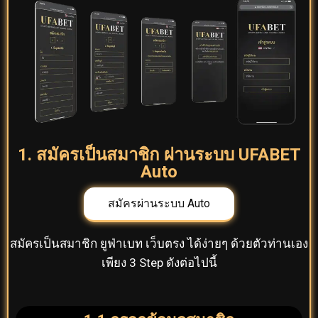
1. สมัครเป็นสมาชิก ผ่านระบบ UFABET
Auto
สมัครผ่านระบบ Auto
สมัครเป็นสมาชิก ยูฟ่าเบท เว็บตรง ได้ง่ายๆ ด้วยตัวท่านเอง
เพียง 3 Step ดังต่อไปนี้