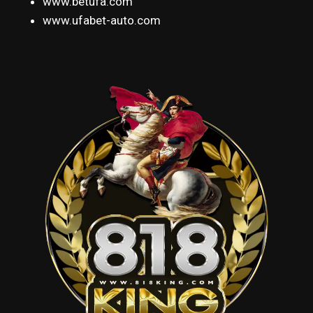
www.betufa.com
www.ufabet-auto.com