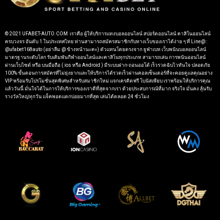
© 2021 UFABET-AUTO.COM เราคือ ผู้ให้บริการแทงบอลออนไลน์ สปอร์ตออนไลน์ คาสิโนออนไลน์
ครบวงจร อันดับ 1 ในประเทศไทย ท่านสามารถสมัครสมาชิกกับทางเว็บของเราได้ง่าย ๆ ที่ Line@ :
@ufabet168auto (อย่าลืม @ ข้างหน้านะคะ) ตัวแทนโดยตรงจาก ยูฟ่าเบท เว็บพนันบอลออนไลน์
มาตรฐานระดับโลก รับเดิมพันกีฬาออนไลน์และคาสิโนทุกประเภท สามารถเล่น การพนันออนไลน์
ผ่านเว็บไซต์ หรือ บนมือถือ ( ios หรือ Android ) มีระบบฝาก-ถอนออโต้ เร็วรวดฉับไวทันใจ ปลอดภัย
100% ขั้นตอนการสมัครที่ไม่ยุ่งยากและให้บริการได้รวดเร็วผ่านคอลเซ็นเตอร์ที่จะคอยดูแลคุณอย่าง
VIP พร้อมรับโปรโมชั่นสุดพิเศษสำหรับสมาชิกใหม่ แจกเครดิตฟรี โบนัสเพียบ เราพร้อมให้บริการคุณ
แล้ววันนี้ มั่นใจได้ในการให้บริการของเราดีที่สุดจากเรา ด้วยประสบการณ์ที่มาก จริงใจ มั่นคง ลุ้นรับ
รางวัลใหญ่ทุกวัน แจ็คพอตแตกบ่อยมากที่สุด เล่นได้ตลอด 24 ชั่วโมง