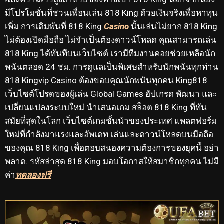
มีโปรโมชั่นที่ชวนเพื่อนเล่น 818 King ด้วยเงินจริงเพื่อหาทุน
เพิ่ม การเดิมพันที่ 818 King
Casino
นั้นเล่นไม่ยาก 818 King
ไม่ต้องเปิดมือถือ ไม่จำเป็นต้องดาวน์โหลด คุณสามารถเล่น
818 King ได้ทันทีบนเว็บไซต์ เรามีทีมงานคอยช่วยเหลือนัก
พนันตลอด 24 ชม. การดูแลเป็นพิเศษสำหรับนักพนันทุกท่าน
818 Kingvip Casino ต้องขอบคุณนักพนันทุกคน King818
เว็บไซต์โปรดของผู้เล่น Global Games อัปเกรด พัฒนา และ
เปลี่ยนแปลงระบบใหม่ นำเสนอเกม สล็อต 818 King ที่ทัน
สมัยที่สุดในโลก เว็บไซต์เกมชั้นนำของประเทศ แพลตฟอร์ม
ใหม่ที่กำลังมาแรงและอัพเดท เล่นและดาวน์โหลดบนมือถือ
ของคุณ 818 King เพื่อตอบสนองความต้องการของยุคนี้ อย่า
พลาด. รหัสล่าสุด 818 King มอบโอกาสให้สมาชิกทุกคน ไม่มี
ค่า
ทดลองฟรี