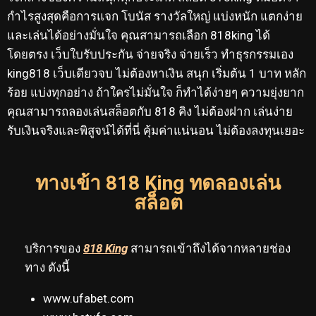
กำไรสูงสุดคือการแจก โบนัส รางวัลใหญ่ แบ่งหนัก แตกง่าย
และเล่นได้อย่างมั่นใจ คุณสามารถเลือก 818king ได้
โดยตรง เว็บใบรับประกัน จ่ายจริง จ่ายเร็ว ทำธุรกรรมเอง
king818 เว็บเดียวจบ ไม่ต้องหาเงิน สนุก เริ่มต้น 1 บาท หลัก
ร้อย แบ่งทุกอย่าง ถ้าใครไม่มั่นใจ ก็ทำได้ง่ายๆ ความยุ่งยาก
คุณสามารถลองเล่นสล็อตกับ 818 คิง ไม่ต้องฝาก เล่นง่าย
รับเงินจริงและพิสูจน์ได้ที่นี่ คุ้มค่าแน่นอน ไม่ต้องลงทุนเยอะ
ทางเข้า 818 King ทดลองเล่น
สล็อต
บริการของ
818 King
สามารถเข้าถึงได้จากหลายช่อง
ทาง ดังนี้
www.ufabet.com