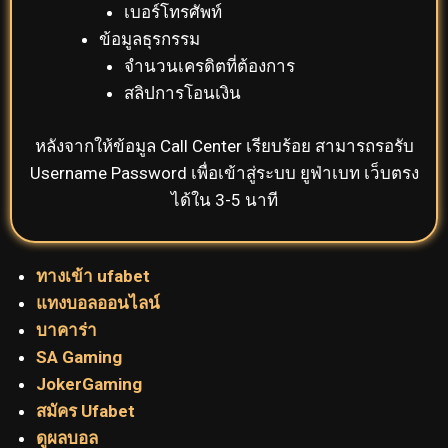
เบอร์โทรศัพท์
ข้อมูลธุรกรรม
จำนวนเครดิตที่ต้องการ
สลิปการโอนเงิน
หลังจากให้ข้อมูล Call Center เรียบร้อย สามารถรอรับ
Username Password เพื่อเข้าสู่ระบบ ยูฟ่าเบท เว็บตรง
ได้ใน 3-5 นาที
ทางเข้า ufabet
แทงบอลออนไลน์
บาคาร่า
SA Gaming
JokerGaming
สมัคร Ufabet
ดูผลบอล