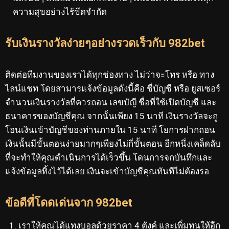
ความสุขอย่างไร้ขีดจำกัด
รับเงินรางวัลง่ายๆอย่างรวดเร็วกับ 982bet
ติดต่อทีมงานของเราได้ทุกช่องทาง ไม่ว่าจะโทร หรือ ทาง
ไลน์แชท โดยสามารแจ้งข้อมูลดังนี้คือ ชื่บัญชี หรือ ยูสเซอร์
จำนวนเงินรางวัลที่ควรถอน เลขบัญี ชื่อที่ใช้เปิดบัญชี และ
ธนาคารของบัญชีคุณ จากนั้นเพียง 15 นาที เงินรางวัลจะถู
โอนเงินเข้าบัญชีของท่านภายใน 15 นาที โยการฝากถอน
เงินนั้นมีขั้นตอนง่ายมากๆเพียงไม่กี่ขั้นตอน อีกหนึ่งเคล็ดลับ
ที่จะทำให้คุณดำเนินการได้เร็วขึ้น โดนการจกบันทึกและ
แจ้งข้อมูลทิ้งไว้ได้เลย เงินจะเข้าบัญชีคุณทันทีไม่ต้องรอ
ข้อดีที่โดดเด่นจาก 982bet
เราให้คุณได้แทงบอลด้วยราคา 4 ตังค์ และเพิ่มทุนให้อีก