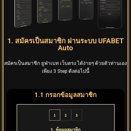
1. สมัครเป็นสมาชิก ผ่านระบบ UFABET
Auto
สมัครเป็นสมาชิก ยูฟ่าเบท เว็บตรง ได้ง่ายๆ ด้วยตัวท่านเอง
เพียง 3 Step ดังต่อไปนี้
1.1 กรอกข้อมูลสมาชิก