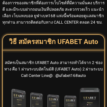
ต้องการของสมาชิกที่ต้องการเว็บไซต์ที่มีความมั่นคง บริการ
ดี และมีระบบฝากถอนเงินที่ปลอดภัย สะดวกรวดเร็ว แนะนำ
เลือก เว็บแทงบอล ยูฟ่าเบท168 แห่งนี้พร้อมคอยดูแลสมาชิก
ทุกท่าน สามารถติดต่อกับทาง CALL CENTER ตลอด 24 ชม.
วิธี สมัครสมาชิก UFABET Auto
สมัครเป็นสมาชิก UFABET Auto สามารถทำได้จาก 2 ช่อง
ทาง คือ 1.ผ่านระบบอัตโนมัติ (UFABET Auto) 2.ผ่านระบบ
Call Center Line@ : @ufabet168auto