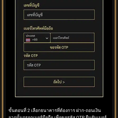
ขั้นตอนที่ 2 เลือกธนาคารที่ต้องการ ฝาก-ถอนเงิน
จากนั้นกรอกเบอร์มือถือ เพื่อขอรหัส OTP ยืนยันเบอร์