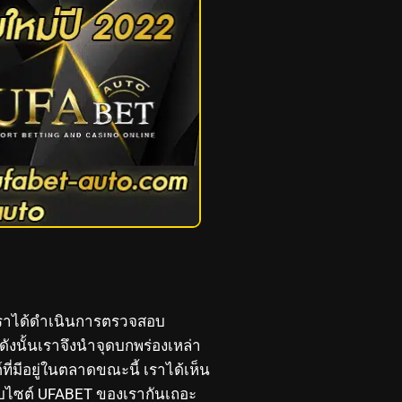
งเราได้ดำเนินการตรวจสอบ
ดังนั้นเราจึงนำจุดบกพร่องเหล่า
ที่มีอยู่ในตลาดขณะนี้ เราได้เห็น
เว็บไซต์ UFABET ของเรากันเถอะ