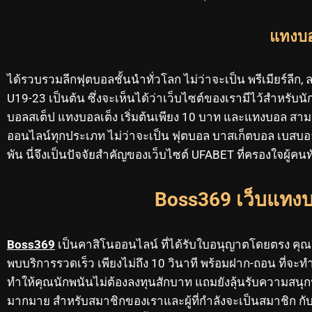
แทงบอ
ได้รวบรวมลีกฟุตบอลชั้นนำทั่วโลก ไม่ว่าจะเป็น พรีเมียร์ลีก, 
U19-23 เป็นต้น ซึ่งจะเห็นได้ว่าเว็บไซต์ของเรามีไว้สำหรับน
บอลสเต็ป แทงบอลเต็ง เริ่มต้นเพียง 10 บาท และแทงบอล สามารถแ
ออนไลน์ทุกประเภท ไม่ว่าจะเป็น ฟุตบอล บาสเก็ตบอล เบสบอล 
พัน นี่จึงเป็นปัจจัยสำคัญของเว็บไซต์ UFABET ที่ครองใจผู้คน
Boss369 เว็บแทงบ
Boss369
เป็นคาสิโนออนไลน์ ที่ได้รับใบอนุญาตโดยตรง คุณจึ
พบบริการรวดเร็ว เพียงไม่ถึง 10 วินาที พร้อมฝาก-ถอน ที่จะท
ทำให้คุณนักพนันไม่ต้องลงทุนสักบาท แถมยังลุ้นรับความสนุ
มากมาย สำหรับสมาชิกของเราและผู้ที่กำลังจะเป็นสมาชิก กับ