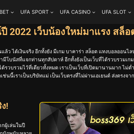
BET
UFA SPORT
UFA CASINO
UFA SLOT
 2022 เว็บน้องใหม่มาแรง สล็อต 
นแล้ว ได้เงินจริง อีกทั้งยัง มีเกม บาคาร่า สล็อต แทงบอลออน
เรามีโบนัสที่แจกท่านทุกสัปดาห์ อีกทั้งยังเป็นเว็บที่ได้รวบรวม
้รวบรวมไว้ที่เดียวทั้งหมด เราเป็นเว็บที่เปิดมานานมาก ไม่ต่ำก
เช่นนี้เราเป็นบริษัทแม่ เป็นเว็บตรงที่ไม่ผ่านเอเยนต์ ส่งตรงจ
ิง!
ผู้เล่นในปี
จากนักพนันหลาย