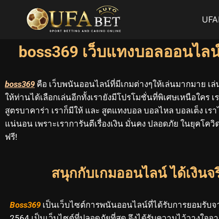
UFA
boss369 เว็บแทงบอลออนไลน์ปี
boss369
คือ เว็บพนันออนไลน์ที่มีเกมต่างๆให้เล่นมากมาย เล่
ให้ท่านได้เลือกเล่นอีกทั้งเรายังมีโปรโมชั่นที่พิเศษเหนือใคร 
สูตรบาคาร่า เราก็มีให้ และ สูตแทงบอล บอลไหล บอลเต็ง เราได
แน่นอน เพราะเราการันตีเรื่องเงิน มั่นคง ปลอดภัย ในยุคโควิด
ฟรี!
สนุกกับเกมออนไลน์ ได้เงินจร
Boss369
เป็นเว็บไซต์การพนันออนไลน์ที่ได้รับการยอมรับจาก
2564 เป็นเว็บไซต์ที่ปลอดภัยที่สุด จึงได้รับความไว้วางใจ