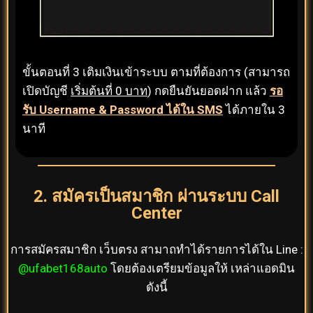
ขั้นตอนที่ 3 เติมเงินเข้าระบบ ตามที่ต้องการ (สามารถ
เปิดบัญชี
เริ่มต้นที่ 0 บาท
) กดยืนยันยอดฝาก แล้ว
รอ
รับ Username & Password ได้ใน SMS
ได้ภายใน 3
นาที
2. สมัครเป็นสมาชิก ผ่านระบบ Call
Center
การสมัครสมาชิก เว็บตรง สามาถทำได้รายการได้ใน Line :
@ufabet168auto
โดยต้องเตรียมข้อมูลให้ เหล่าแอดมิน
ดังนี้