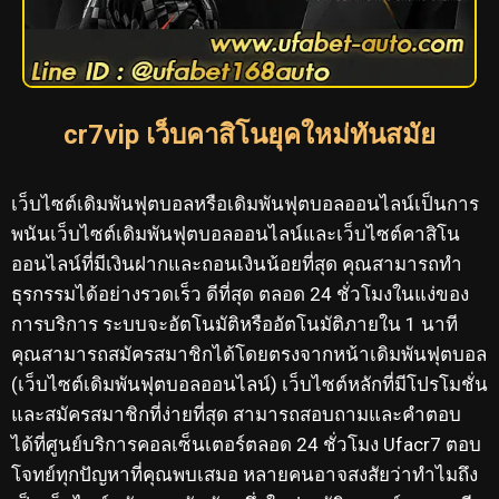
cr7vip เว็บคาสิโนยุคใหม่ทันสมัย
เว็บไซต์เดิมพันฟุตบอลหรือเดิมพันฟุตบอลออนไลน์เป็นการ
พนันเว็บไซต์เดิมพันฟุตบอลออนไลน์และเว็บไซต์คาสิโน
ออนไลน์ที่มีเงินฝากและถอนเงินน้อยที่สุด คุณสามารถทำ
ธุรกรรมได้อย่างรวดเร็ว ดีที่สุด ตลอด 24 ชั่วโมงในแง่ของ
การบริการ ระบบจะอัตโนมัติหรืออัตโนมัติภายใน 1 นาที
คุณสามารถสมัครสมาชิกได้โดยตรงจากหน้าเดิมพันฟุตบอล
(เว็บไซต์เดิมพันฟุตบอลออนไลน์) เว็บไซต์หลักที่มีโปรโมชั่น
และสมัครสมาชิกที่ง่ายที่สุด สามารถสอบถามและคำตอบ
ได้ที่ศูนย์บริการคอลเซ็นเตอร์ตลอด 24 ชั่วโมง Ufacr7 ตอบ
โจทย์ทุกปัญหาที่คุณพบเสมอ หลายคนอาจสงสัยว่าทำไมถึง