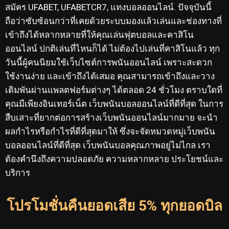
สมัคร UFABET, UFABETCR7, แทงบอลออนไลน์. ปัจจุบันนี้
ถือว่าซับซ้อนกว่าที่เคยด้วยระบบมองแล้วเล่นและช่องทางที่
เข้าถึงได้หลากหลายที่ให้คุณเล่นฟุตบอลและคาสิโน
ออนไลน์ ปกติเล่นที่ไหนก็ได้ ไม่ต้องไปเล่นที่คาสิโนแล้ว ทุก
วันนี้ผู้คนนิยมใช้เว็บไซต์การพนันออนไลน์ เพราะสะดวก
ใช้งานง่าย และเข้าถึงได้เสมอ คุณสามารถเข้าถึงและวาง
เดิมพันผ่านแพลตฟอร์มต่างๆ ได้ตลอด 24 ชั่วโมง ตราบใดที่
คุณมีเพียงอินเทอร์เน็ต เว็บพนันบอลออนไลน์ที่ดีที่สุด ในการ
สืบเสาะที่ยากต่อการสร้างเว็บพนันออนไลน์มากมาย จะนำ
ผลกำไรหรือกำไรที่ดีที่สุดมาให้ ซึ่งจะจัดหมวดหมู่เว็บพนัน
บอลออนไลน์ที่ดีที่สุด เว็บพนันบอลคุณภาพอยู่ไม่ไกล เรา
ต้องคำนึงถึงความปลอดภัย ความหลากหลาย ประโยชน์และ
บริการ
โปรโมชั่นคืนยอดเสีย 5% ทุกยอดบิล