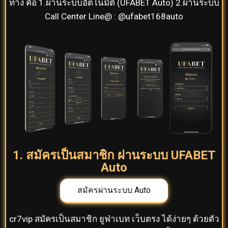
ทาง คือ 1.ผ่านระบบอัตโนมัติ (UFABET Auto) 2.ผ่านระบบ
Call Center Line@ : @ufabet168auto
1. สมัครเป็นสมาชิก ผ่านระบบ UFABET
Auto
สมัครผ่านระบบ Auto
cr7vip สมัครเป็นสมาชิก ยูฟ่าเบท เว็บตรง ได้ง่ายๆ ด้วยตัว