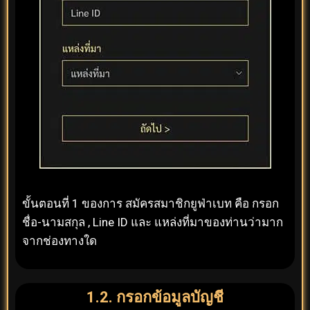
ขั้นตอนที่ 1 ของการ สมัครสมาชิกยูฟ่าเบท คือ กรอก
ชื่อ-นามสกุล , Line ID และ แหล่งที่มาของท่านว่ามาก
จากช่องทางใด
1.2. กรอกข้อมูลบัญชี