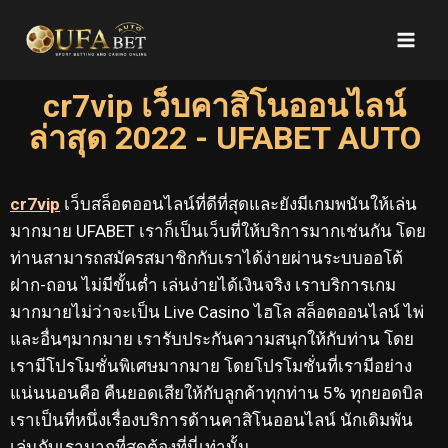
cr7vip เว็บคาสิโนออนไลน์
ล่าสุด 2022 - UFABET AUTO
cr7vip
เว็บสล็อตออนไลน์ที่ดีที่สุดและยังมีเกมพนันให้เล่น
มากมาย UFABET เราก็เป็นเว็บที่ให้บริการมากเช่นกัน โดย
ท่านสามารถสมัครสมาชิกกับเราได้ง่ายผ่านระบบออโต้
ฝาก-ถอน ไม่มีขั้นต่ำ เล่นง่ายได้เงินจริง เราบริการเกม
มากมายไม่ว่าจะเป็น Live Casino ไฮโล สล็อตออนไลน์ ไพ่
และอื่นๆมากมาย เรารับประกันความสนุกให้กับท่าน โดย
เรามีโปรโมชั่นพิเศษมากมาย โดยโปรโมชั่นที่เรามีอย่าง
แน่นนอนคือ คืนยอดเสียให้กับลูกค้าทุกท่าน 5% ทุกยอดบิล
เราเป็นที่หนึ่งเรื่องบริการด้านคาสิโนออนไลน์ นักเดิมพัน
เล่นกับเรามากที่สุดต้องที่นี่เท่านั้น..